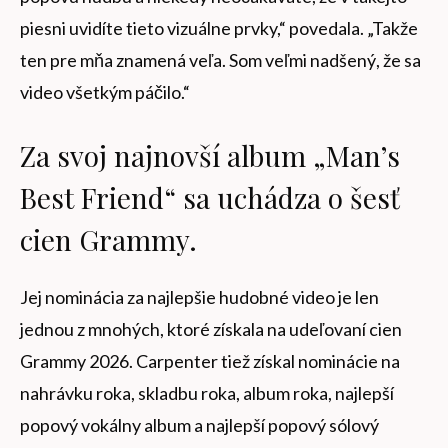
piesni uvidíte tieto vizuálne prvky,“ povedala. „Takže
ten pre mňa znamená veľa. Som veľmi nadšený, že sa
video všetkým páčilo.“
Za svoj najnovší album „Man’s
Best Friend“ sa uchádza o šesť
cien Grammy.
Jej nominácia za najlepšie hudobné video je len
jednou z mnohých, ktoré získala na udeľovaní cien
Grammy 2026. Carpenter tiež získal nominácie na
nahrávku roka, skladbu roka, album roka, najlepší
popový vokálny album a najlepší popový sólový