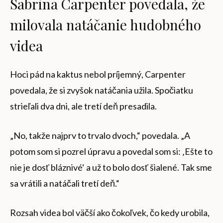
Sabrina Carpenter povedala, že
milovala natáčanie hudobného
videa
Hoci pád na kaktus nebol príjemný, Carpenter
povedala, že si zvyšok natáčania užila. Spočiatku
strieľali dva dni, ale tretí deň presadila.
„No, takže najprv to trvalo dvoch,“ povedala. „A
potom som si pozrel úpravu a povedal som si: ‚Ešte to
nie je dosť bláznivé‘ a už to bolo dosť šialené. Tak sme
sa vrátili a natáčali tretí deň.“
Rozsah videa bol väčší ako čokoľvek, čo kedy urobila,