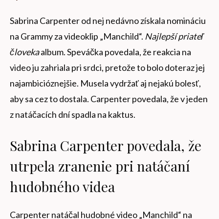
Sabrina Carpenter od nej nedávno získala nomináciu
na Grammy za videoklip „Manchild“.
Najlepší priateľ
človeka
album. Speváčka povedala, že reakcia na
video ju zahriala pri srdci, pretože to bolo doteraz jej
najambicióznejšie. Musela vydržať aj nejakú bolesť,
aby sa cez to dostala. Carpenter povedala, že v jeden
z natáčacích dní spadla na kaktus.
Sabrina Carpenter povedala, že
utrpela zranenie pri natáčaní
hudobného videa
Carpenter natáčal hudobné video „Manchild“ na