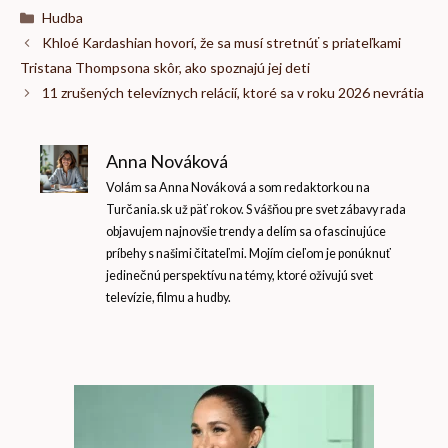
Kategórie
Hudba
Khloé Kardashian hovorí, že sa musí stretnúť s priateľkami
Tristana Thompsona skôr, ako spoznajú jej deti
11 zrušených televíznych relácií, ktoré sa v roku 2026 nevrátia
Anna Nováková
Volám sa Anna Nováková a som redaktorkou na
Turčania.sk už päť rokov. S vášňou pre svet zábavy rada
objavujem najnovšie trendy a delím sa o fascinujúce
príbehy s našimi čitateľmi. Mojím cieľom je ponúknuť
jedinečnú perspektívu na témy, ktoré oživujú svet
televízie, filmu a hudby.