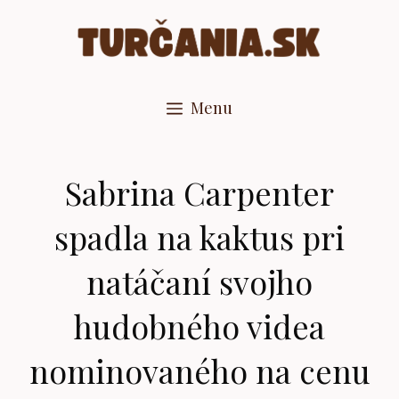
Preskočiť
na
obsah
Menu
Sabrina Carpenter
spadla na kaktus pri
natáčaní svojho
hudobného videa
nominovaného na cenu