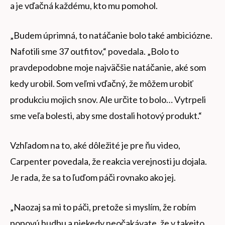
a je vďačná každému, kto mu pomohol.
„Budem úprimná, to natáčanie bolo také ambiciózne.
Nafotili sme 37 outfitov,“ povedala. „Bolo to
pravdepodobne moje najväčšie natáčanie, aké som
kedy urobil. Som veľmi vďačný, že môžem urobiť
produkciu mojich snov. Ale určite to bolo… Vytrpeli
sme veľa bolesti, aby sme dostali hotový produkt.“
Vzhľadom na to, aké dôležité je pre ňu video,
Carpenter povedala, že reakcia verejnosti ju dojala.
Je rada, že sa to ľuďom páči rovnako ako jej.
„Naozaj sa mi to páči, pretože si myslím, že robím
popovú hudbu a niekedy neočakávate, že v takejto