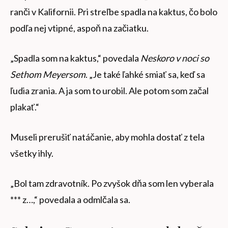
ranči v Kalifornii. Pri streľbe spadla na kaktus, čo bolo
podľa nej vtipné, aspoň na začiatku.
„Spadla som na kaktus,“ povedala
Neskoro v noci so
Sethom Meyersom
. „Je také ľahké smiať sa, keď sa
ľudia zrania. A ja som to urobil. Ale potom som začal
plakať.“
Museli prerušiť natáčanie, aby mohla dostať z tela
všetky ihly.
„Bol tam zdravotník. Po zvyšok dňa som len vyberala
*** z…,“ povedala a odmlčala sa.