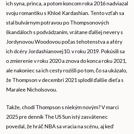
ich syna, princa, a potom koncom roka 2016 nadviazal
svoju romantiku s Khloé Kardashian. Tento vzťah sa
stal bulvárnym potravou po Thompsonových
škandáloch s podvádzaním, vrátane ďalšej nevery s
Jordynovou Woodovou počas tehotenstva a aféry
ich dcéry Jordashianovej10. v roku 2019. Pokúsili sa
o zmierenie v roku 2020 a znova do konca roku 2021,
ale nakoniec sa ich cesty rozišli po tom, čo sa ukázalo,
že Thompson v decembri 2021 splodil ďalšie dieťa s
Maralee Nicholsovou.
Takže, chodí Thompson s niekým novým? V marci
2025 pre denník The US Sun istý zasvätenec
povedal, že hráč NBA sa vracia na scénu, aj keď