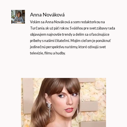
Anna Nováková
Volám sa Anna Nováková a som redaktorkou na
Turčania.sk už päť rokov. S vášňou pre svet zábavy rada
objavujem najnovšie trendy a delím sa o fascinujúce
príbehy s našimi čitateľmi. Mojím cieľom je ponúknuť
jedinečnú perspektívu na témy, ktoré oživujú svet
televízie, filmu a hudby.