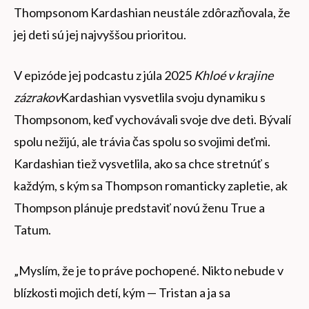
Thompsonom Kardashian neustále zdôrazňovala, že
jej deti sú jej najvyššou prioritou.
V epizóde jej podcastu z júla 2025
Khloé v krajine
zázrakov
Kardashian vysvetlila svoju dynamiku s
Thompsonom, keď vychovávali svoje dve deti. Bývalí
spolu nežijú, ale trávia čas spolu so svojimi deťmi.
Kardashian tiež vysvetlila, ako sa chce stretnúť s
každým, s kým sa Thompson romanticky zapletie, ak
Thompson plánuje predstaviť novú ženu True a
Tatum.
„Myslím, že je to práve pochopené. Nikto nebude v
blízkosti mojich detí, kým — Tristan a ja sa