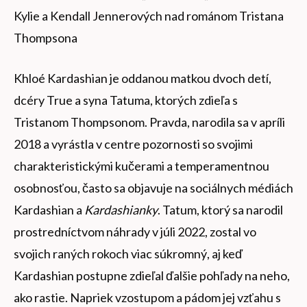
Kylie a Kendall Jennerových nad románom Tristana
Thompsona
Khloé Kardashian je oddanou matkou dvoch detí,
dcéry True a syna Tatuma, ktorých zdieľa s
Tristanom Thompsonom. Pravda, narodila sa v apríli
2018 a vyrástla v centre pozornosti so svojimi
charakteristickými kučerami a temperamentnou
osobnosťou, často sa objavuje na sociálnych médiách
Kardashian a
Kardashianky
. Tatum, ktorý sa narodil
prostredníctvom náhrady v júli 2022, zostal vo
svojich raných rokoch viac súkromný, aj keď
Kardashian postupne zdieľal ďalšie pohľady na neho,
ako rastie. Napriek vzostupom a pádom jej vzťahu s