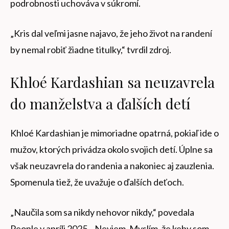
podrobnosti uchováva v súkromí.
„Kris dal veľmi jasne najavo, že jeho život na randení
by nemal robiť žiadne titulky,“ tvrdil zdroj.
Khloé Kardashian sa neuzavrela
do manželstva a ďalších detí
Khloé Kardashian je mimoriadne opatrná, pokiaľ ide o
mužov, ktorých privádza okolo svojich detí. Úplne sa
však neuzavrela do randenia a nakoniec aj zauzlenia.
Spomenula tiež, že uvažuje o ďalších deťoch.
„Naučila som sa nikdy nehovor nikdy,“ povedala
People v apríli 2025. „Neviem. Myslím, že keby som