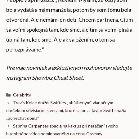
bola vydatá a mám manžela, potom by som tomu bola
otvorená. Ale nemám len deti. Chcem partnera. Cítim
sa veľmi spokojná tam, kde sme, a cítim sa veľmi plná a
úplná tam, kde sme. Ale ak sa ožením, o tom sa
porozprávame.“
Pre viac noviniek a exkluzívnych rozhovorov sledujte
instagram Showbiz Cheat Sheet
.
Kategórie
Celebrity
Travis Kelce dráždi Swifties „obľúbeným“ vianočným
darčekom súvisiacim s vecami, ktoré sa on a Taylor Swift snažia
„ponechať doma“
Sabrina Carpenter spadla na kaktus pri natáčaní svojho
hudobného videa nominovaného na cenu Grammy