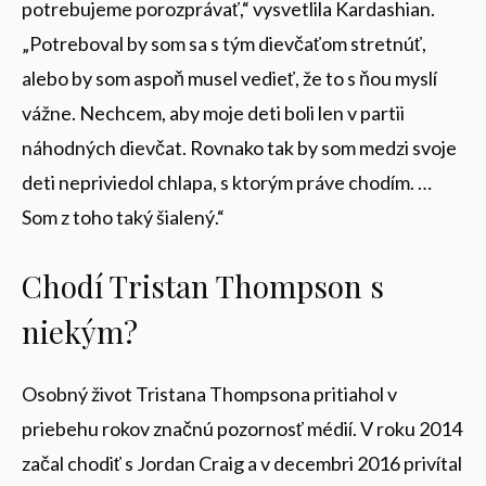
potrebujeme porozprávať,“ vysvetlila Kardashian.
„Potreboval by som sa s tým dievčaťom stretnúť,
alebo by som aspoň musel vedieť, že to s ňou myslí
vážne. Nechcem, aby moje deti boli len v partii
náhodných dievčat. Rovnako tak by som medzi svoje
deti nepriviedol chlapa, s ktorým práve chodím. …
Som z toho taký šialený.“
Chodí Tristan Thompson s
niekým?
Osobný život Tristana Thompsona pritiahol v
priebehu rokov značnú pozornosť médií. V roku 2014
začal chodiť s Jordan Craig a v decembri 2016 privítal