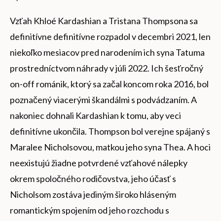
Vzťah Khloé Kardashian a Tristana Thompsona sa
definitívne definitívne rozpadol v decembri 2021, len
niekoľko mesiacov pred narodením ich syna Tatuma
prostredníctvom náhrady v júli 2022. Ich šesťročný
on-off románik, ktorý sa začal koncom roka 2016, bol
poznačený viacerými škandálmi s podvádzaním. A
nakoniec dohnali Kardashian k tomu, aby veci
definitívne ukončila. Thompson bol verejne spájaný s
Maralee Nicholsovou, matkou jeho syna Thea. A hoci
neexistujú žiadne potvrdené vzťahové nálepky
okrem spoločného rodičovstva, jeho účasť s
Nicholsom zostáva jediným široko hláseným
romantickým spojením od jeho rozchodu s