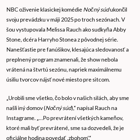
NBC oživenie klasickej komédie
Nočný súd
ukončil
svoju prevádzku v máji 2025 po troch sezónach. V
šou vystupovala Melissa Rauch ako sudkyňa Abby
Stone, dcéra Harryho Stonea z pôvodnej série.
Nanešťastie pre fanúšikov, klesajúca sledovanosť a
preplnený program znamenali, že show nebola
vrátená na štvrtú sezónu, napriek maximálnemu
úsiliu tvorcov nájsť nové miesto pre sitcom.
„Urobili sme všetko, čo bolo v našich silách, aby sme
našli iný domov (
Nočný súd
),“ napísal Rauch na
Instagrame. „…Po prevrátení všetkých kameňov,
ktoré mali byť prevrátené, sme sa dozvedeli, že je
oficiálne hodina povedať ‚zbohom‘.“