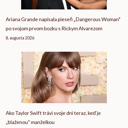
Ariana Grande napísala pieseň „Dangerous Woman“
po svojom prvom bozku s Rickym Alvarezom
8. augusta 2026
Ako Taylor Swift trávi svoje dni teraz, keď je
„blaženou“ manželkou