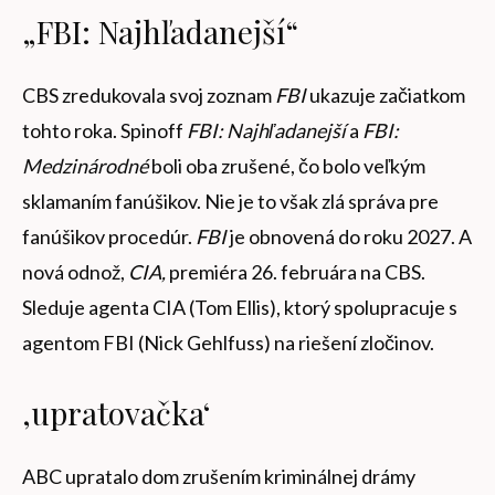
„FBI: Najhľadanejší“
CBS zredukovala svoj zoznam
FBI
ukazuje začiatkom
tohto roka. Spinoff
FBI: Najhľadanejší
a
FBI:
Medzinárodné
boli oba zrušené, čo bolo veľkým
sklamaním fanúšikov. Nie je to však zlá správa pre
fanúšikov procedúr.
FBI
je obnovená do roku 2027. A
nová odnož,
CIA,
premiéra 26. februára na CBS.
Sleduje agenta CIA (Tom Ellis), ktorý spolupracuje s
agentom FBI (Nick Gehlfuss) na riešení zločinov.
‚upratovačka‘
ABC upratalo dom zrušením kriminálnej drámy