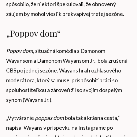
spôsobilo, že niektorí špekulovali, že obnovený
záujem by mohol viesť k prekvapivej tretej sezóne.
„Poppov dom“
Popov dom,
situačná komédia s Damonom
Wayansom a Damonom Wayansom Jr., bola zrušená
CBS po jednej sezóne. Wayans hral rozhlasového
moderátora, ktorý sa musel prispôsobiť práci so
spoluhostiteľkou a zároveň žil so svojím dospelým
synom (Wayans Jr.).
„Vytváranie
poppas dom
bola taká krásna cesta,“
napísal Wayans v príspevku na Instagrame po