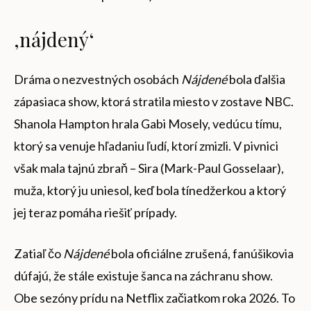
‚nájdený‘
Dráma o nezvestných osobách
Nájdené
bola ďalšia
zápasiaca show, ktorá stratila miesto v zostave NBC.
Shanola Hampton hrala Gabi Mosely, vedúcu tímu,
ktorý sa venuje hľadaniu ľudí, ktorí zmizli. V pivnici
však mala tajnú zbraň – Sira (Mark-Paul Gosselaar),
muža, ktorý ju uniesol, keď bola tínedžerkou a ktorý
jej teraz pomáha riešiť prípady.
Zatiaľ čo
Nájdené
bola oficiálne zrušená, fanúšikovia
dúfajú, že stále existuje šanca na záchranu show.
Obe sezóny prídu na Netflix začiatkom roka 2026. To