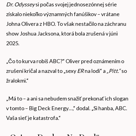
Dr. Odyssey
si počas svojej jednosezónnej série
získalo niekoľko významných fanúšikov – vrátane
Johna Olivera z HBO. To však nestačilo na záchranu
show Joshua Jacksona, ktorá bola zrušená v júni
2025.
„Čo to kurva robíš ABC?“ Oliver pred oznámením o
zrušení kričal a nazval to „sexy
ER
na lodi“ a
„Pitt.“
so
žralokmi.“
„Má to – a ani sa nebudem snažiť prekonať ich slogan
v tomto – Big Deck Energy…,“ dodal. „Si hanba, ABC.
Vaša sieť je katastrofa.“