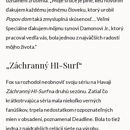
oznámení zrušenia. „Moje srdce je plné, keď hovorím
ďakujem každému jednému človeku, ktorý urobil
Popov dom
taká zmysluplná skúsenosť… Veľmi
špeciálne ďakujem môjmu synovi Damonovi Jr., ktorý
pracoval vedľa vás, bola jednou z najväčších radostí
môjho života.“
„Záchranný HI-Surf“
Fox sa rozhodol neobnoviť svoju sériu na Havaji
Záchranný HI-Surf
na druhú sezónu. Zatiaľ čo
krátkotrvajúca séria mala niekoľko verných
fanúšikov, trpela nedostatkom rozpoznateľných
mien v obsadení, poznamenal Deadline. Bola to tiež
jedna z najdrahších relácií siete na výrobu.