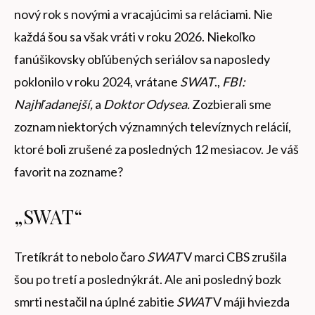
nový rok s novými a vracajúcimi sa reláciami. Nie
každá šou sa však vráti v roku 2026. Niekoľko
fanúšikovsky obľúbených seriálov sa naposledy
poklonilo v roku 2024, vrátane
SWAT
.,
FBI:
Najhľadanejší,
a
Doktor Odysea.
Zozbierali sme
zoznam niektorých významných televíznych relácií,
ktoré boli zrušené za posledných 12 mesiacov. Je váš
favorit na zozname?
„SWAT“
Tretíkrát to nebolo čaro
SWAT
V marci CBS zrušila
šou po tretí a poslednýkrát. Ale ani posledný bozk
smrti nestačil na úplné zabitie
SWAT
V máji hviezda