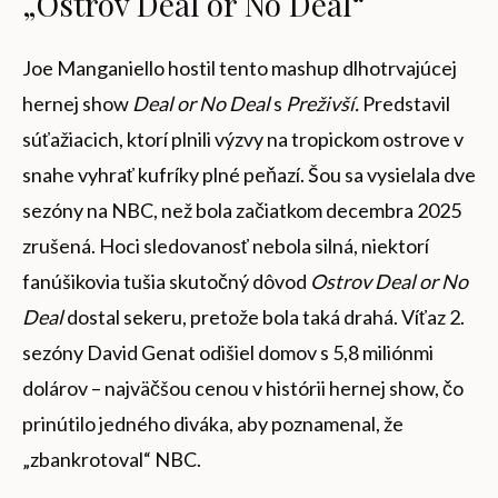
„Ostrov Deal or No Deal“
Joe Manganiello hostil tento mashup dlhotrvajúcej
hernej show
Deal or No Deal
s
Preživší.
Predstavil
súťažiacich, ktorí plnili výzvy na tropickom ostrove v
snahe vyhrať kufríky plné peňazí. Šou sa vysielala dve
sezóny na NBC, než bola začiatkom decembra 2025
zrušená. Hoci sledovanosť nebola silná, niektorí
fanúšikovia tušia skutočný dôvod
Ostrov Deal or No
Deal
dostal sekeru, pretože bola taká drahá. Víťaz 2.
sezóny David Genat odišiel domov s 5,8 miliónmi
dolárov – najväčšou cenou v histórii hernej show, čo
prinútilo jedného diváka, aby poznamenal, že
„zbankrotoval“ NBC.