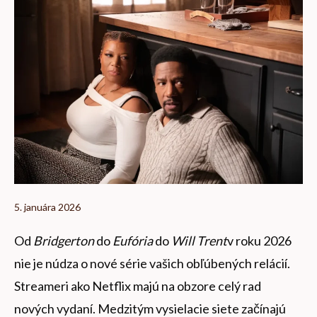
5. januára 2026
Od
Bridgerton
do
Eufória
do
Will Trent
v roku 2026
nie je núdza o nové série vašich obľúbených relácií.
Streameri ako Netflix majú na obzore celý rad
nových vydaní. Medzitým vysielacie siete začínajú