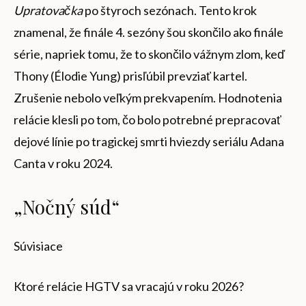
Upratovačka
po štyroch sezónach. Tento krok
znamenal, že finále 4. sezóny šou skončilo ako finále
série, napriek tomu, že to skončilo vážnym zlom, keď
Thony (Élodie Yung) prisľúbil prevziať kartel.
Zrušenie nebolo veľkým prekvapením. Hodnotenia
relácie klesli po tom, čo bolo potrebné prepracovať
dejové línie po tragickej smrti hviezdy seriálu Adana
Canta v roku 2024.
„Nočný súd“
Súvisiace
Ktoré relácie HGTV sa vracajú v roku 2026?