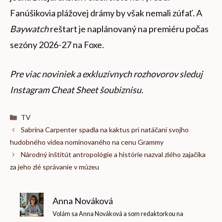
Fanúšikovia plážovej drámy by však nemali zúfať. A
Baywatch
reštart je naplánovaný na premiéru počas
sezóny 2026-27 na Foxe.
Pre viac noviniek a exkluzívnych rozhovorov sleduj
Instagram Cheat Sheet šoubiznisu
.
Kategórie
TV
Sabrina Carpenter spadla na kaktus pri natáčaní svojho
hudobného videa nominovaného na cenu Grammy
Národný inštitút antropológie a histórie nazval zlého zajačika
za jeho zlé správanie v múzeu
Anna Nováková
Volám sa Anna Nováková a som redaktorkou na