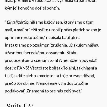
mala premiéru v roku 2021 a vysielala sa päť sezón,
kým jej konečne došiel benzín.
“
Ekvalizér
Splnili sme každý sen, ktorý sme o tom
mali, a mať príležitosť to urobiť počas piatich sezón je
úprimne neskutočné,“ napísala Latifah na
Instagrame po oznámení zrušenia. „Ďakujem nášmu
úžasnému hereckému obsadeniu, štábu,
producentom a scenáristom! A nemôžem povedať
dosť o FANS! Všetci ste boli takí lojálni, tak hlasní a
takí jazdite alebo zomriete – a to je presne dôvod,
prečo to robíme. Nemôžeme vám dostatočne
poďakovať. Znamená to pre nás celý svet.“
‚Suits LA‘