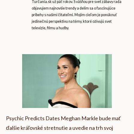
Turčania.sk už päť rokov. S vášňou pre svet zábavy rada
objavujem najnovšie trendy a delím sa o fascinujúce
príbehy s našimi čitateľmi. Mojím cieľom je ponúknuť
jedinečnú perspektívu na témy, ktoré oživujú svet
televízie, filmu a hudby.
Psychic Predicts Dates Meghan Markle bude mať
ďalšie kráľovské stretnutie a uvedie na trh svoj