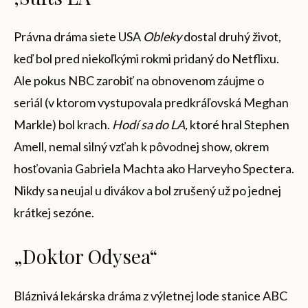
Právna dráma siete USA
Obleky
dostal druhý život,
keď bol pred niekoľkými rokmi pridaný do Netflixu.
Ale pokus NBC zarobiť na obnovenom záujme o
seriál (v ktorom vystupovala predkráľovská Meghan
Markle) bol krach.
Hodí sa do LA,
ktoré
hral Stephen
Amell, nemal silný vzťah k pôvodnej show, okrem
hosťovania Gabriela Machta ako Harveyho Spectera.
Nikdy sa neujal u divákov a bol zrušený už po jednej
krátkej sezóne.
„Doktor Odysea“
Bláznivá lekárska dráma z výletnej lode stanice ABC