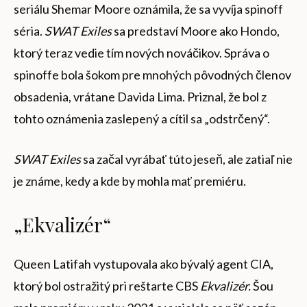
seriálu Shemar Moore oznámila, že sa vyvíja spinoff
séria.
SWAT Exiles
sa predstaví Moore ako Hondo,
ktorý teraz vedie tím nových nováčikov. Správa o
spinoffe bola šokom pre mnohých pôvodných členov
obsadenia, vrátane Davida Lima. Priznal, že bol z
tohto oznámenia zaslepený a cítil sa „odstrčený“.
SWAT Exiles
sa začal vyrábať túto jeseň, ale zatiaľ nie
je známe, kedy a kde by mohla mať premiéru.
„Ekvalizér“
Queen Latifah vystupovala ako bývalý agent CIA,
ktorý bol ostražitý pri reštarte CBS
Ekvalizér
.
Šou