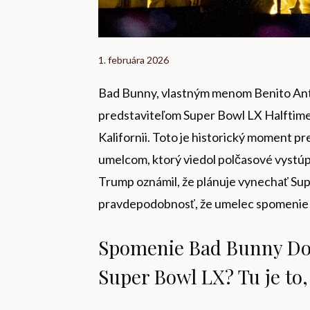
1. februára 2026
Bad Bunny, vlastným menom Benito Anto
predstaviteľom Super Bowl LX Halftime S
Kalifornii. Toto je historický moment p
umelcom, ktorý viedol polčasové vystúp
Trump oznámil, že plánuje vynechať Supe
pravdepodobnosť, že umelec spomenie 
Spomenie Bad Bunny Do
Super Bowl LX? Tu je to, 