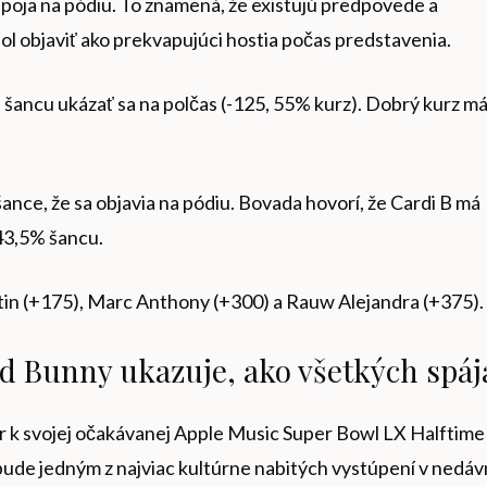
ripoja na pódiu. To znamená, že existujú predpovede a
hol objaviť ako prekvapujúci hostia počas predstavenia.
šancu ukázať sa na polčas (-125, 55% kurz). Dobrý kurz má
nce, že sa objavia na pódiu. Bovada hovorí, že Cardi B má
43,5% šancu.
tin (+175), Marc Anthony (+300) a Rauw Alejandra (+375).
ad Bunny ukazuje, ako všetkých spáj
ler k svojej očakávanej Apple Music Super Bowl LX Halftime
bude jedným z najviac kultúrne nabitých vystúpení v nedáv