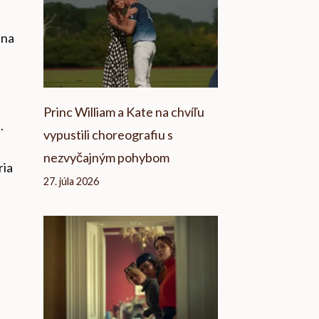
 na
Princ William a Kate na chvíľu
.
vypustili choreografiu s
nezvyčajným pohybom
ria
27. júla 2026