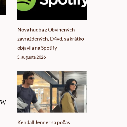
Nová hudba z Obvinených
zavraždených, D4vd, sa krátko
objavila na Spotify
m
5. augusta 2026
ow
Kendall Jenner sa počas