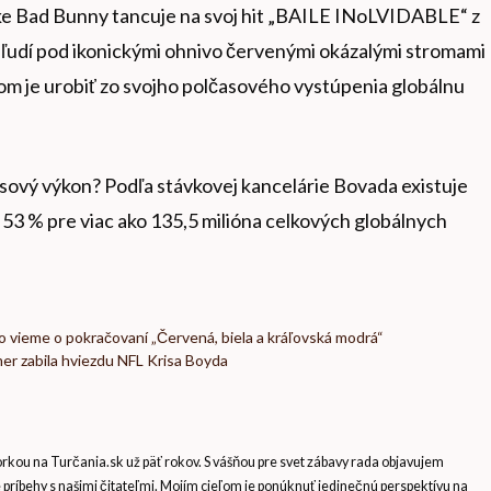
žke Bad Bunny tancuje na svoj hit „BAILE INoLVIDABLE“ z
 ľudí pod ikonickými ohnivo červenými okázalými stromami
ľom je urobiť zo svojho polčasového vystúpenia globálnu
časový výkon? Podľa stávkovej kancelárie Bovada existuje
3 % pre viac ako 135,5 milióna celkových globálnych
čo vieme o pokračovaní „Červená, biela a kráľovská modrá“
kmer zabila hviezdu NFL Krisa Boyda
ou na Turčania.sk už päť rokov. S vášňou pre svet zábavy rada objavujem
e príbehy s našimi čitateľmi. Mojím cieľom je ponúknuť jedinečnú perspektívu na