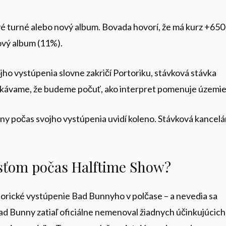
vé turné alebo nový album. Bovada hovorí, že má kurz +650
ový album (11%).
jho vystúpenia slovne zakričí Portoriku, stávková stávka
akávame, že budeme počuť, ako interpret pomenuje územie
y počas svojho vystúpenia uvidí koleno. Stávková kancelá
sťom počas Halftime Show?
orické vystúpenie Bad Bunnyho v polčase – a nevedia sa
 Bad Bunny zatiaľ oficiálne nemenoval žiadnych účinkujúcich