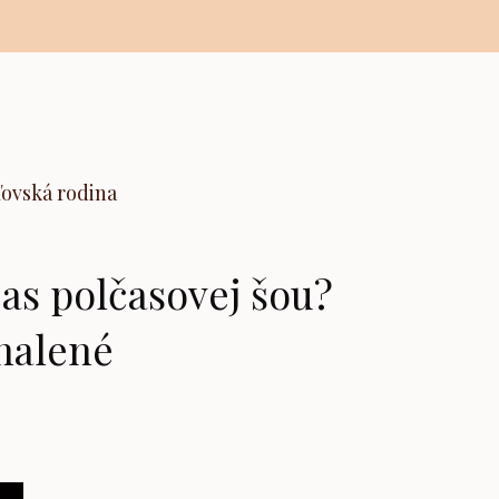
ľovská rodina
s polčasovej šou?
halené