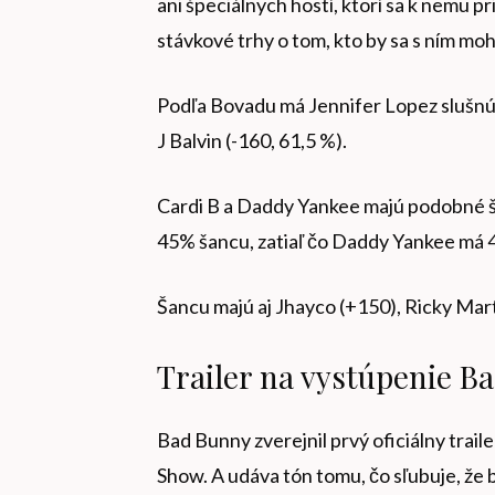
ani špeciálnych hostí, ktorí sa k nemu p
stávkové trhy o tom, kto by sa s ním mo
Podľa Bovadu má Jennifer Lopez slušnú 
J Balvin (-160, 61,5 %).
Cardi B a Daddy Yankee majú podobné ša
45% šancu, zatiaľ čo Daddy Yankee má 
Šancu majú aj Jhayco (+150), Ricky Mar
Trailer na vystúpenie B
Bad Bunny zverejnil prvý oficiálny trai
Show. A udáva tón tomu, čo sľubuje, že 