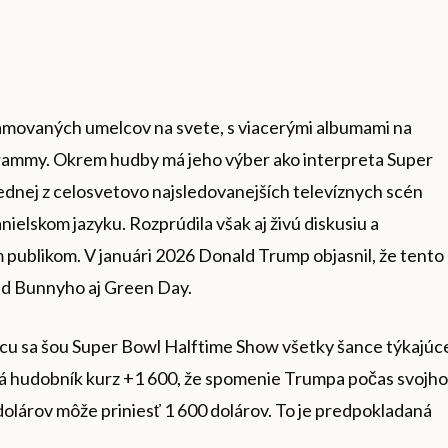
eamovaných umelcov na svete, s viacerými albumami na
Grammy. Okrem hudby má jeho výber ako interpreta Super
ednej z celosvetovo najsledovanejších televíznych scén
nielskom jazyku. Rozprúdila však aj živú diskusiu a
 publikom. V januári 2026 Donald Trump objasnil, že tento
Bad Bunnyho aj Green Day.
acu sa šou Super Bowl Halftime Show všetky šance týkajúc
má hudobník kurz +1 600, že spomenie Trumpa počas svojho
dolárov môže priniesť 1 600 dolárov. To je predpokladaná