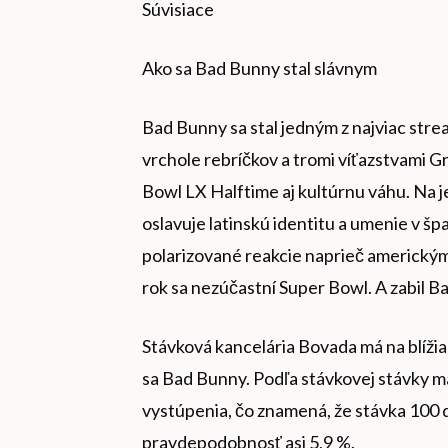
Súvisiace
Ako sa Bad Bunny stal slávnym
Bad Bunny sa stal jedným z najviac str
vrchole rebríčkov a tromi víťazstvami 
Bowl LX Halftime aj kultúrnu váhu. Na j
oslavuje latinskú identitu a umenie v špa
polarizované reakcie naprieč americkým
rok sa nezúčastní Super Bowl. A zabil 
Stávková kancelária Bovada má na blíži
sa Bad Bunny. Podľa stávkovej stávky 
vystúpenia, čo znamená, že stávka 100 
pravdepodobnosť asi 5,9 %.