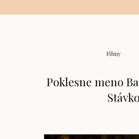
Preskočiť
na
obsah
Filmy
Poklesne meno Ba
Stávk