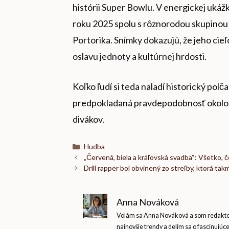
histórii Super Bowlu. V energickej uká
roku 2025 spolu s rôznorodou skupinou
Portorika. Snímky dokazujú, že jeho cie
oslavu jednoty a kultúrnej hrdosti.
Koľko ľudí si teda naladí historický pol
predpokladaná pravdepodobnosť okolo 5
divákov.
Kategórie
Hudba
„Červená, biela a kráľovská svadba“: Všetko, 
Drill rapper bol obvinený zo streľby, ktorá ta
Anna Nováková
Volám sa Anna Nováková a som redaktork
najnovšie trendy a delím sa o fascinujúc