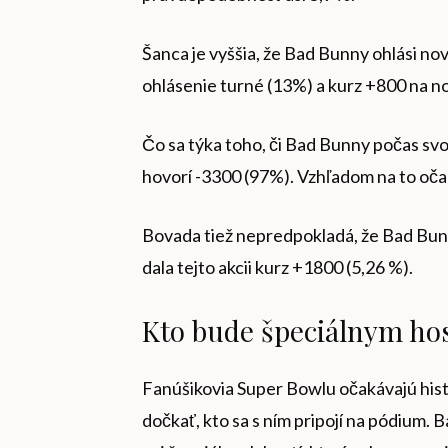
Šanca je vyššia, že Bad Bunny ohlási no
ohlásenie turné (13%) a kurz +800 na n
Čo sa týka toho, či Bad Bunny počas svo
hovorí -3300 (97%). Vzhľadom na to oč
Bovada tiež nepredpokladá, že Bad Bunn
dala tejto akcii kurz +1800 (5,26 %).
Kto bude špeciálnym ho
Fanúšikovia Super Bowlu očakávajú hist
dočkať, kto sa s ním pripojí na pódium.