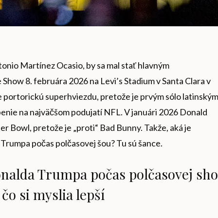
nio Martínez Ocasio, by sa mal stať hlavným
how 8. februára 2026 na Levi’s Stadium v ​​Santa Clara v
re portorickú superhviezdu, pretože je prvým sólo latinský
enie na najväčšom podujatí NFL. V januári 2026 Donald
r Bowl, pretože je „proti“ Bad Bunny. Takže, aká je
Trumpa počas polčasovej šou? Tu sú šance.
nalda Trumpa počas polčasovej sh
čo si myslia lepší