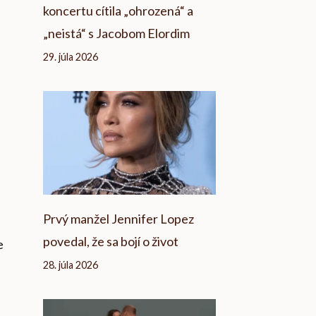
koncertu cítila „ohrozená“ a
„neistá“ s Jacobom Elordim
29. júla 2026
Prvý manžel Jennifer Lopez
povedal, že sa bojí o život
e
28. júla 2026