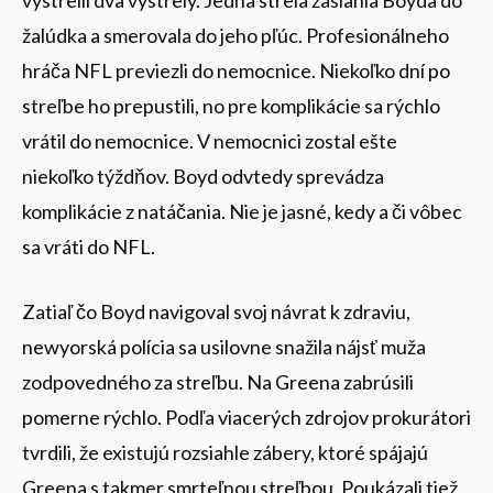
žalúdka a smerovala do jeho pľúc. Profesionálneho
hráča NFL previezli do nemocnice. Niekoľko dní po
streľbe ho prepustili, no pre komplikácie sa rýchlo
vrátil do nemocnice. V nemocnici zostal ešte
niekoľko týždňov. Boyd odvtedy sprevádza
komplikácie z natáčania. Nie je jasné, kedy a či vôbec
sa vráti do NFL.
Zatiaľ čo Boyd navigoval svoj návrat k zdraviu,
newyorská polícia sa usilovne snažila nájsť muža
zodpovedného za streľbu. Na Greena zabrúsili
pomerne rýchlo. Podľa viacerých zdrojov prokurátori
tvrdili, že existujú rozsiahle zábery, ktoré spájajú
Greena s takmer smrteľnou streľbou. Poukázali tiež