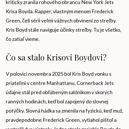
kriticky zranila rohového obrancu New York Jets
Krisa Boyda. Rapper, vlastným menom Frederick
Green, čelí sérii veľmi vážnych obvinení zo streľby.
Kris Boyd stále naviguje účinky streľby. Tu je všetko,
čo zatiaľ vieme.
Čo sa stalo Krisovi Boydovi?
V polovici novembra 2025 bol Kris Boyd vonku s
priateľmi v centre Manhattanu. Cornerback Jets
údajne stál pred obľúbeným salónikom v skorých
ranných hodinách, keď bol zapojený do slovnej
potýčky. Slovná hádka sa zmenila na fyzickú, keď muž,
pravdepodobne Frederick Green, vytiahol pištoľ a
vystrelil dva výstrely. Jedna strela zasiahla Boyda do