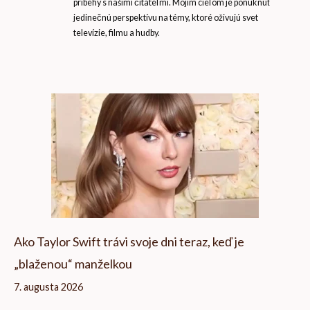
príbehy s našimi čitateľmi. Mojím cieľom je ponúknuť
jedinečnú perspektívu na témy, ktoré oživujú svet
televízie, filmu a hudby.
Ako Taylor Swift trávi svoje dni teraz, keď je
„blaženou“ manželkou
7. augusta 2026