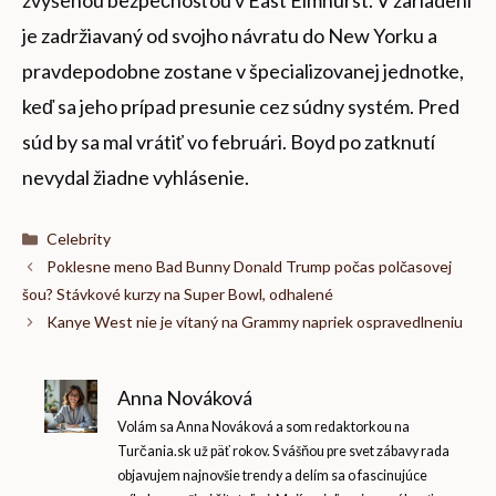
je zadržiavaný od svojho návratu do New Yorku a
pravdepodobne zostane v špecializovanej jednotke,
keď sa jeho prípad presunie cez súdny systém. Pred
súd by sa mal vrátiť vo februári. Boyd po zatknutí
nevydal žiadne vyhlásenie.
Kategórie
Celebrity
Poklesne meno Bad Bunny Donald Trump počas polčasovej
šou? Stávkové kurzy na Super Bowl, odhalené
Kanye West nie je vítaný na Grammy napriek ospravedlneniu
Anna Nováková
Volám sa Anna Nováková a som redaktorkou na
Turčania.sk už päť rokov. S vášňou pre svet zábavy rada
objavujem najnovšie trendy a delím sa o fascinujúce