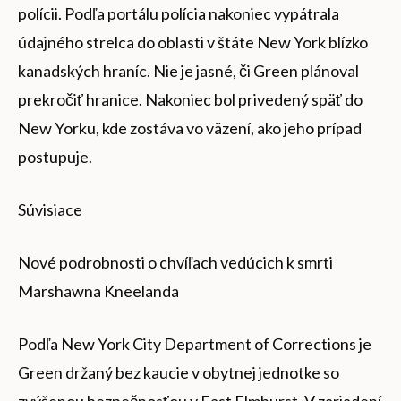
polícii. Podľa portálu polícia nakoniec vypátrala
údajného strelca do oblasti v štáte New York blízko
kanadských hraníc. Nie je jasné, či Green plánoval
prekročiť hranice. Nakoniec bol privedený späť do
New Yorku, kde zostáva vo väzení, ako jeho prípad
postupuje.
Súvisiace
Nové podrobnosti o chvíľach vedúcich k smrti
Marshawna Kneelanda
Podľa New York City Department of Corrections je
Green držaný bez kaucie v obytnej jednotke so
zvýšenou bezpečnosťou v East Elmhurst. V zariadení