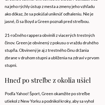
na jeho rýchly ústup z mesta a zmeny jeho vzhľadu
ako dôkaz, že sa pokúšal uniknúť odhaleniu. Nie je
jasné, či sa Boyd a Green poznali pred streľbou.
21-ročného rappera obvinili z viacerých trestných
činov. Green je obvinený z pokusu o vraždu druhého
stupňa. Obvinený je aj z trestného činu držania
zbrane v druhom stupni a ublíženia na zdraví v prvom
stupni.
Hneď po streľbe z okolia ušiel
Podľa Yahoo! Šport, Green okamžite po streľbe
utiekol z New Yorku a podnikol kroky, aby sa vyhol