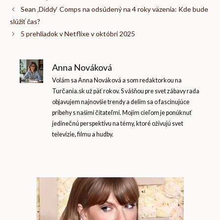
Sean ‚Diddy‘ Comps na odsúdený na 4 roky väzenia: Kde bude
slúžiť čas?
5 prehliadok v Netflixe v októbri 2025
Anna Nováková
Volám sa Anna Nováková a som redaktorkou na
Turčania.sk už päť rokov. S vášňou pre svet zábavy rada
objavujem najnovšie trendy a delím sa o fascinujúce
príbehy s našimi čitateľmi. Mojím cieľom je ponúknuť
jedinečnú perspektívu na témy, ktoré oživujú svet
televízie, filmu a hudby.