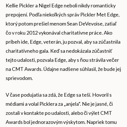
Kellie Pickler a Nigel Edge neboli nikdy romanticky
prepojení. Podľa niekoľkých správ Pickler Met Edge,
ktorý potom prešiel menom Sean DeVevoise, zatiaľ
čo v roku 2012 vykonával charitatívne práce. Ako
príbeh ide, Edge, veterán, ju pozval, aby sa zúčastnila
charitatívneho gala. Keď sa nedokázala zúčastniť
tejto udalosti, pozvala Edge, aby s ňou strávila večer
na CMT Awards. Údajne nadšene súhlasil, že bude jej
sprievodom.
V čase podujatia sa zdá, že Edge sa teší. Hovoril s
médiami a volal Picklera za „anjela“. Nie je jasné, či
zostali v kontakte po udalosti, alebo či výlet CMT
Awards bol jednorazovým výskytom. Napriek tomu