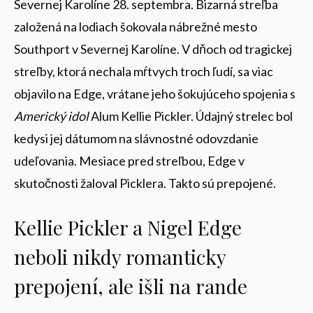
Severnej Karolíne 28. septembra. Bizarná streľba
založená na lodiach šokovala nábrežné mesto
Southport v Severnej Karolíne. V dňoch od tragickej
streľby, ktorá nechala mŕtvych troch ľudí, sa viac
objavilo na Edge, vrátane jeho šokujúceho spojenia s
Americký idol
Alum Kellie Pickler. Údajný strelec bol
kedysi jej dátumom na slávnostné odovzdanie
udeľovania. Mesiace pred streľbou, Edge v
skutočnosti žaloval Picklera. Takto sú prepojené.
Kellie Pickler a Nigel Edge
neboli nikdy romanticky
prepojení, ale išli na rande