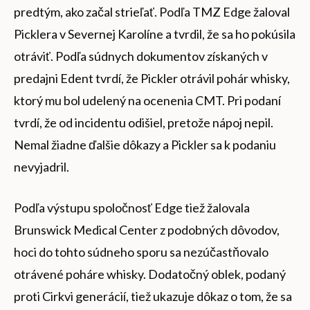
predtým, ako začal strieľať. Podľa TMZ Edge žaloval
Picklera v Severnej Karolíne a tvrdil, že sa ho pokúsila
otráviť. Podľa súdnych dokumentov získaných v
predajni Edent tvrdí, že Pickler otrávil pohár whisky,
ktorý mu bol udelený na ocenenia CMT. Pri podaní
tvrdí, že od incidentu odišiel, pretože nápoj nepil.
Nemal žiadne ďalšie dôkazy a Pickler sa k podaniu
nevyjadril.
Podľa výstupu spoločnosť Edge tiež žalovala
Brunswick Medical Center z podobných dôvodov,
hoci do tohto súdneho sporu sa nezúčastňovalo
otrávené poháre whisky. Dodatočný oblek, podaný
proti Cirkvi generácií, tiež ukazuje dôkaz o tom, že sa