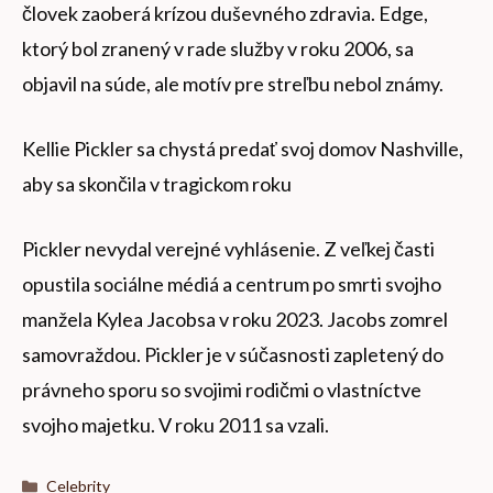
človek zaoberá krízou duševného zdravia. Edge,
ktorý bol zranený v rade služby v roku 2006, sa
objavil na súde, ale motív pre streľbu nebol známy.
Kellie Pickler sa chystá predať svoj domov Nashville,
aby sa skončila v tragickom roku
Pickler nevydal verejné vyhlásenie. Z veľkej časti
opustila sociálne médiá a centrum po smrti svojho
manžela Kylea Jacobsa v roku 2023. Jacobs zomrel
samovraždou. Pickler je v súčasnosti zapletený do
právneho sporu so svojimi rodičmi o vlastníctve
svojho majetku. V roku 2011 sa vzali.
Kategórie
Celebrity