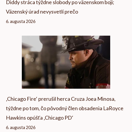
Diddy stráca týždne slobody po väzenskom boji;
Väzenský úrad nevysvetlí prečo
6. augusta 2026
‚Chicago Fire‘ prerušil herca Cruza Joea Minosa,
týždne po tom, čo pôvodný člen obsadenia LaRoyce
Hawkins opúšťa ‚Chicago PD‘
6. augusta 2026