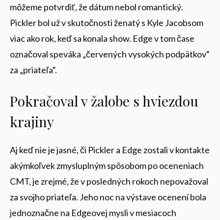
môžeme potvrdiť, že dátum nebol romantický.
Pickler bol už v skutočnosti ženatý s Kyle Jacobsom
viac ako rok, keď sa konala show. Edge v tom čase
označoval speváka „červených vysokých podpätkov“
za „priateľa“.
Pokračoval v žalobe s hviezdou
krajiny
Aj keď nie je jasné, či Pickler a Edge zostali v kontakte
akýmkoľvek zmysluplným spôsobom po oceneniach
CMT, je zrejmé, že v posledných rokoch nepovažoval
za svojho priateľa. Jeho noc na výstave ocenení bola
jednoznačne na Edgeovej mysli v mesiacoch