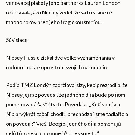
venovacej plakety jeho partnerka Lauren London
rozprávala, ako Nipsey vedel, že sa to stane už
mnoho rokov pred jeho tragickou smrťou.
Súvisiace
Nipsey Hussle získal dve veľké vyznamenania v
rodnom meste uprostred svojich narodenín
Podľa TMZ Londýn zadržiaval slzy, keď prezradila, že
Nipsey jej raz povedal, že jedného dňa bude po ňom
pomenovaná časť štvrte. Povedala: „Keď som ja a
Nip prvýkrát začali chodiť, prechádzali sme tadiaľto a
on povedal:“ Vieš, Boogie, jedného dňa pomenujú
celú túto sekciu po mne.‘ A dnes sme tu.“