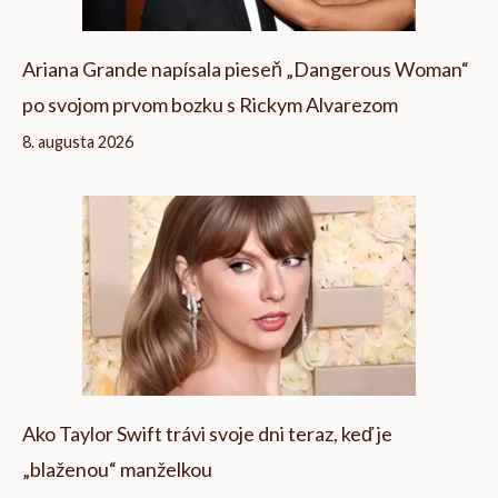
Ariana Grande napísala pieseň „Dangerous Woman“
po svojom prvom bozku s Rickym Alvarezom
8. augusta 2026
Ako Taylor Swift trávi svoje dni teraz, keď je
„blaženou“ manželkou