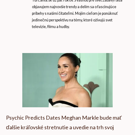
Turčania.sk už päť rokov. S vášňou pre svet zábavy rada
objavujem najnovšie trendy a delím sa o fascinujúce
príbehy s našimi čitateľmi. Mojím cieľom je ponúknuť
jedinečnú perspektívu na témy, ktoré oživujú svet
televízie, filmu a hudby.
Psychic Predicts Dates Meghan Markle bude mať
ďalšie kráľovské stretnutie a uvedie na trh svoj