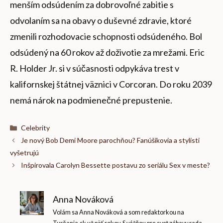
menším odsúdením za dobrovoľné zabitie s
odvolaním sa na obavy o duševné zdravie, ktoré
zmenili rozhodovacie schopnosti odsúdeného. Bol
odsúdený na 60 rokov až doživotie za mrežami. Eric
R. Holder Jr. si v súčasnosti odpykáva trest v
kalifornskej štátnej väznici v Corcoran. Do roku 2039
nemá nárok na podmienečné prepustenie.
Kategórie
Celebrity
Je nový Bob Demi Moore parochňou? Fanúšikovia a stylisti
vyšetrujú
Inšpirovala Carolyn Bessette postavu zo seriálu Sex v meste?
Anna Nováková
Volám sa Anna Nováková a som redaktorkou na