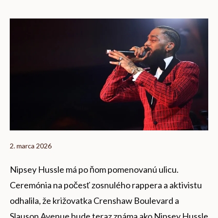
2. marca 2026
Nipsey Hussle má po ňom pomenovanú ulicu.
Ceremónia na počesť zosnulého rappera a aktivistu
odhalila, že križovatka Crenshaw Boulevard a
Slauson Avenue bude teraz známa ako Nipsey Hussle