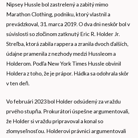
Nipsey Hussle bol zastrelený a zabitý mimo
Marathon Clothing, podniku, ktorý vlastnil a
prevádzkoval, 31. marca 2019. O dva dni neskôr bol v
súvislosti so zločinom zatknutý Eric R. Holder Jr.
Streľba, ktorá zabila rappera a zranila dvoch ďalších,
údajne pramenila z nezhody medzi Hussleom a
Holderom. Podľa New York Times Hussle obvinil
Holdera z toho, že je prápor. Hádka sa odohrala skôr
v ten deň.
Vo februári 2023 bol Holder odsúdený za vraždu
prvého stupňa. Prokurátori úspešne argumentovali,
že Holder si vraždu pripravoval a konal so
zlomyseľnosťou. Holderovi právnici argumentovali