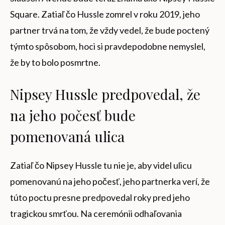
Square. Zatiaľ čo Hussle zomrel v roku 2019, jeho
partner trvá na tom, že vždy vedel, že bude poctený
týmto spôsobom, hoci si pravdepodobne nemyslel,
že by to bolo posmrtne.
Nipsey Hussle predpovedal, že
na jeho počesť bude
pomenovaná ulica
Zatiaľ čo Nipsey Hussle tu nie je, aby videl ulicu
pomenovanú na jeho počesť, jeho partnerka verí, že
túto poctu presne predpovedal roky pred jeho
tragickou smrťou. Na ceremónii odhaľovania