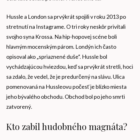
Hussle a London sa prvýkrát spojili v roku 2013 po
stretnutí na Instagrame. O tri roky neskôr privítali
svojho syna Krossa. Na hip-hopovej scéne boli
hlavným mocenským párom. Londýn ich často
opisoval ako „spriaznené duše“. Hussle bol
vychádzajúcou hviezdou, keď sa prvýkrát stretli, hoci
sa zdalo, že vedel, že je predurčený na slávu. Ulica
pomenovaná na Hussleovu počesť je blízko miesta
jeho bývalého obchodu. Obchod bol po jeho smrti
zatvorený.
Kto zabil hudobného magnáta?