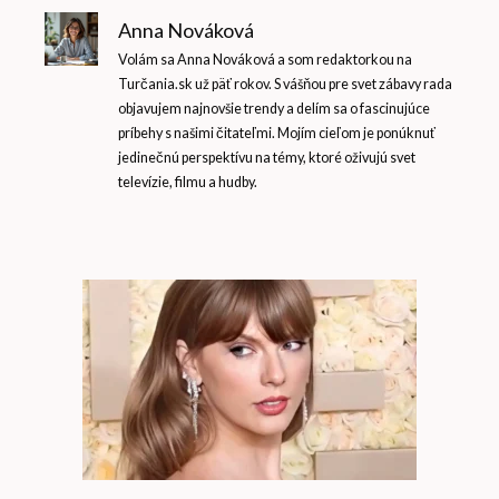
Anna Nováková
Volám sa Anna Nováková a som redaktorkou na
Turčania.sk už päť rokov. S vášňou pre svet zábavy rada
objavujem najnovšie trendy a delím sa o fascinujúce
príbehy s našimi čitateľmi. Mojím cieľom je ponúknuť
jedinečnú perspektívu na témy, ktoré oživujú svet
televízie, filmu a hudby.