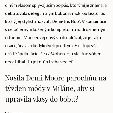
dlhým vlasom splývajúcim po pás, ktorými je známa, a
debutovala s elegantným bobom s mokrou textúrou,
ktorý jej stylista nazval „Demi-tris Bob“. V kombinácii
s celočiernym koženým kompletom a nadrozmernými
odtieňmi Mooreovej nový strih dokázal, že je taká
očarujúca ako kedykoľvek predtým. Existujú však
určité špekulácie, že
Látka
herec ju vlastne vôbec
neostrihal. Tu je to, čo treba vedieť.
Nosila Demi Moore parochňu na
týždeň módy v Miláne, aby si
upravila vlasy do bobu?