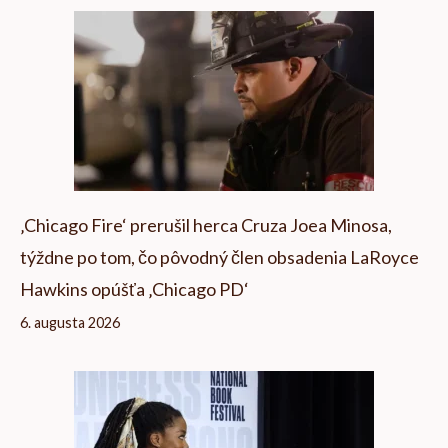
‚Chicago Fire‘ prerušil herca Cruza Joea Minosa,
týždne po tom, čo pôvodný člen obsadenia LaRoyce
Hawkins opúšťa ‚Chicago PD‘
6. augusta 2026