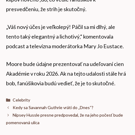
presvedčeniu, že strih je skutočný.
„Váš nový účes je veľkolepý! Páčil sa mi dlhý, ale
tento taký elegantný a lichotivý,“ komentovala
podcast a televízna moderátorka Mary Jo Eustace.
Moore bude údajne prezentovať na udeľovaní cien
Akadémie v roku 2026. Ak na tejto udalosti stále hrá
bob, fanúšikovia budú vedieť, že je to skutočné.
Kategórie
Celebrity
Kedy sa Savannah Guthrie vráti do „Dnes“?
Nipsey Hussle presne predpovedal, že na jeho počesť bude
pomenovaná ulica