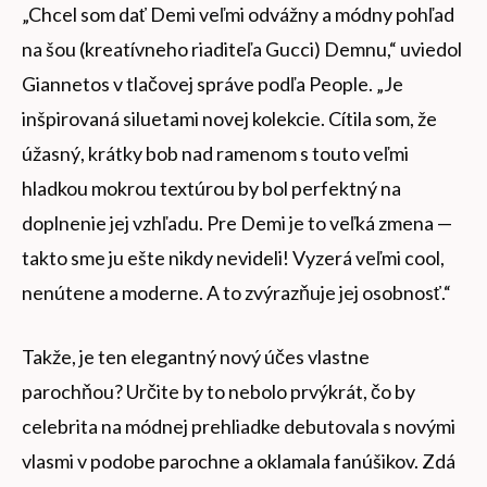
„Chcel som dať Demi veľmi odvážny a módny pohľad
na šou (kreatívneho riaditeľa Gucci) Demnu,“ uviedol
Giannetos v tlačovej správe podľa People. „Je
inšpirovaná siluetami novej kolekcie. Cítila som, že
úžasný, krátky bob nad ramenom s touto veľmi
hladkou mokrou textúrou by bol perfektný na
doplnenie jej vzhľadu. Pre Demi je to veľká zmena —
takto sme ju ešte nikdy nevideli! Vyzerá veľmi cool,
nenútene a moderne. A to zvýrazňuje jej osobnosť.“
Takže, je ten elegantný nový účes vlastne
parochňou? Určite by to nebolo prvýkrát, čo by
celebrita na módnej prehliadke debutovala s novými
vlasmi v podobe parochne a oklamala fanúšikov. Zdá