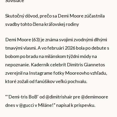
Súvisiace
Skutočný dôvod, prečo sa Demi Moore zúčastnila
svadby tohto člena kráľovskej rodiny
Demi Moore (63) je známa svojimi zvodnými dlhými
tmavými vlasmi. A vo februári 2026 bola po debute s
bobom po bradu na milánskom týždni módy na
nepoznanie. Kaderník celebrít Dimitris Giannetos
zverejnil na Instagrame fotky Mooreovho vzhľadu,
ktoré zožali od fanúšikov veľkú pochvalu.
“’Demi-tris BoB‘ od @dimitrishair pre @demimoore
dnes v @gucci v Miláne!” napísal k príspevku.