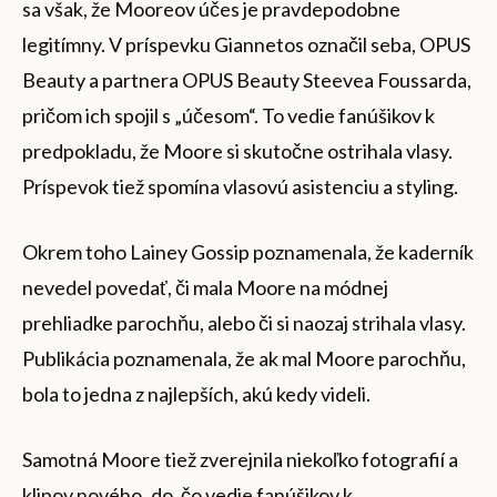
sa však, že Mooreov účes je pravdepodobne
legitímny. V príspevku Giannetos označil seba, OPUS
Beauty a partnera OPUS Beauty Steevea Foussarda,
pričom ich spojil s „účesom“. To vedie fanúšikov k
predpokladu, že Moore si skutočne ostrihala vlasy.
Príspevok tiež spomína vlasovú asistenciu a styling.
Okrem toho Lainey Gossip poznamenala, že kaderník
nevedel povedať, či mala Moore na módnej
prehliadke parochňu, alebo či si naozaj strihala vlasy.
Publikácia poznamenala, že ak mal Moore parochňu,
bola to jedna z najlepších, akú kedy videli.
Samotná Moore tiež zverejnila niekoľko fotografií a
klipov nového ‚do, čo vedie fanúšikov k