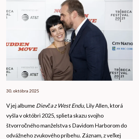
30. októbra 2025
V jej albume
Dievča z West Endu,
Lily Allen, ktorá
vyšla v októbri 2025, splieta skazu svojho
štvorročného manželstva s Davidom Harborom do
odvážneho zvukového príbehu. Záznam, z veľkej