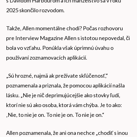
s Davidom Harbourom a ich manželstvo sa v roku
2025 skončilo rozvodom.
Takže, Allen momentálne chodí? Počas rozhovoru
pre Interview Magazine Allen s istotou nepovedal, či
bola vo vzťahu. Ponúkla však úprimnú úvahu o
používaní zoznamovacích aplikácií.
„Sú hrozné, najmä ak prežívate skľúčenosť,“
poznamenala a priznala, že pomocou aplikácií našla
lásku. „Nie je nič deprimujúcejšie ako stovky ľudí,
ktorí nie sú ako osoba, ktorá vám chýba. Je to ako:
‚Nie, to nie je on. To nie je on. To nie je on.“
Allen poznamenala, že ani ona nechce „chodiť s inou