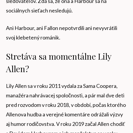
sledovateľov. Zdá sa, že ona a Harbour sa na
sociálnych sieťach nesledujú.
Ani Harbour, ani Fallon nepotvrdili ani nevyvrátili
svoj klebetený románik.
Stretáva sa momentálne Lily
Allen?
Lily Allen sa v roku 2011 vydala za Sama Coopera,
manažéra nahrávacej spoločnosti, a pár mal dve deti
pred rozvodom v roku 2018, v období, počas ktorého
Allenova hudba a verejné komentáre odrážali výzvy
aj humor rodičovstva. V roku 2019 začal Allen chodiť