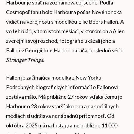
Harbour je späť na zoznamovacej scéne. Podľa
Cosmopolitanu bolo Harboura počas Nového roka
vidieť na verejnosti s modelkou Ellie Beers Fallon. A
vo februári, v tom istom mesiaci, v ktorom on a Allen
zverejnili svoj rozchod, fotografie ukázali jeho a
Fallon v Georgii, kde Harbor natáčal poslednú sériu
Stranger Things.
Fallon je začínajúca modelka z New Yorku.
Podrobných biografických informácií o Fallonovi
zostáva málo. Má približne 27 rokov, vďaka čomu je
Harbour o 23 rokov starší ako ona a na sociálnych
médiách si udržiava nenápadnú prítomnosť. Od
októbra 2025 má na Instagrame približne 11 000