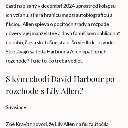
časti napísaný v decembri 2024 uprostred kolapsu
ich vzťahu, stiera hranicu medzi autobiografiou a
fikciou. Allen spieva o pocitoch zrady a rozpade
dôvery v jej manželstve a dáva fanúšikom nahliadnuť
do toho, čo sa skutočne stalo, čo viedlo k rozvodu.
Stretávajú sa teda Harbour a Allen opäť po ich
rozchode? Tu je to, čo treba vedieť.
S kým chodí David Harbour po
rozchode s Lily Allen?
Súvisiace
Zoë Kravitz hovorí, že Lily Allen na ňu zaútočila