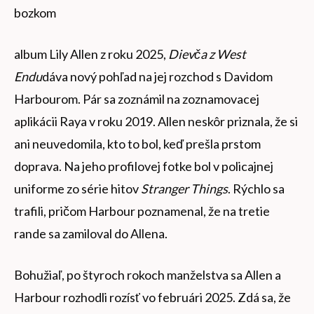
bozkom
album Lily Allen z roku 2025,
Dievča z West
Endu
dáva nový pohľad na jej rozchod s Davidom
Harbourom. Pár sa zoznámil na zoznamovacej
aplikácii Raya v roku 2019. Allen neskôr priznala, že si
ani neuvedomila, kto to bol, keď prešla prstom
doprava. Na jeho profilovej fotke bol v policajnej
uniforme zo série hitov
Stranger Things
. Rýchlo sa
trafili, pričom Harbour poznamenal, že na tretie
rande sa zamiloval do Allena.
Bohužiaľ, po štyroch rokoch manželstva sa Allen a
Harbour rozhodli rozísť vo februári 2025. Zdá sa, že