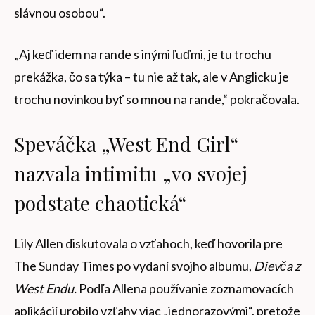
slávnou osobou“.
„Aj keď idem na rande s inými ľuďmi, je tu trochu
prekážka, čo sa týka – tu nie až tak, ale v Anglicku je
trochu novinkou byť so mnou na rande,“ pokračovala.
Speváčka „West End Girl“
nazvala intimitu „vo svojej
podstate chaotická“
Lily Allen diskutovala o vzťahoch, keď hovorila pre
The Sunday Times po vydaní svojho albumu,
Dievča z
West Endu.
Podľa Allena používanie zoznamovacích
aplikácií urobilo vzťahy viac „jednorazovými“, pretože