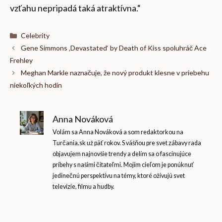
vzťahu nepripadá taká atraktívna.“
Kategórie
Celebrity
Gene Simmons ‚Devastated‘ by Death of Kiss spoluhráč Ace
Frehley
Meghan Markle naznačuje, že nový produkt klesne v priebehu
niekoľkých hodín
Anna Nováková
Volám sa Anna Nováková a som redaktorkou na
Turčania.sk už päť rokov. S vášňou pre svet zábavy rada
objavujem najnovšie trendy a delím sa o fascinujúce
príbehy s našimi čitateľmi. Mojím cieľom je ponúknuť
jedinečnú perspektívu na témy, ktoré oživujú svet
televízie, filmu a hudby.