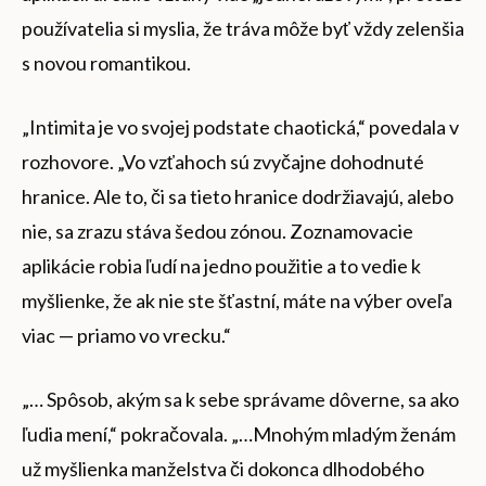
používatelia si myslia, že tráva môže byť vždy zelenšia
s novou romantikou.
„Intimita je vo svojej podstate chaotická,“ povedala v
rozhovore. „Vo vzťahoch sú zvyčajne dohodnuté
hranice. Ale to, či sa tieto hranice dodržiavajú, alebo
nie, sa zrazu stáva šedou zónou. Zoznamovacie
aplikácie robia ľudí na jedno použitie a to vedie k
myšlienke, že ak nie ste šťastní, máte na výber oveľa
viac — priamo vo vrecku.“
„… Spôsob, akým sa k sebe správame dôverne, sa ako
ľudia mení,“ pokračovala. „…Mnohým mladým ženám
už myšlienka manželstva či dokonca dlhodobého