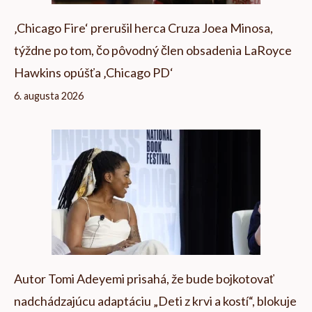
‚Chicago Fire‘ prerušil herca Cruza Joea Minosa,
týždne po tom, čo pôvodný člen obsadenia LaRoyce
Hawkins opúšťa ‚Chicago PD‘
6. augusta 2026
Autor Tomi Adeyemi prisahá, že bude bojkotovať
nadchádzajúcu adaptáciu „Deti z krvi a kostí“, blokuje