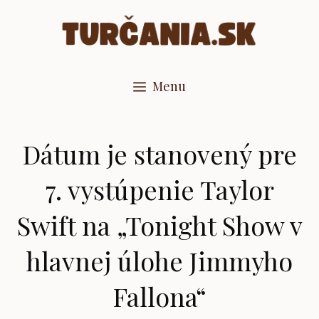
Preskočiť
na
obsah
Menu
Dátum je stanovený pre
7. vystúpenie Taylor
Swift na „Tonight Show v
hlavnej úlohe Jimmyho
Fallona“