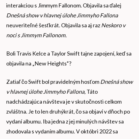
interakciou s Jimmym Fallonom. Objavila sa ďalej
Dnešná show v hlavnej úlohe Jimmyho Fallona
neuveriteľné šesťkrát. Objavila sa aj raz
Neskoro v
noci s Jimmym Fallonom.
Boli Travis Kelce a Taylor Swift tajne zapojení, keď sa
objavila na „New Heights“?
Zatiaľ čo Swift bol pravidelným hosťom
Dnešná show
v hlavnej úlohe Jimmyho Fallona,
Táto
nadchádzajúca návšteva je v skutočnosti celkom
zvláštna. Je to len druhýkrát, čo sa objaví v dňoch po
vydaní albumu. Iba jedna z jej minulých návštev sa
zhodovala s vydaním albumu. V októbri 2022 sa