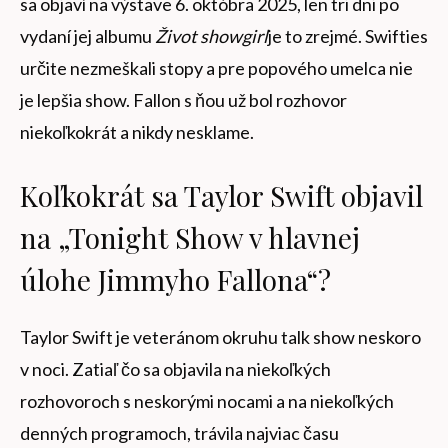
sa objaví na výstave 6. októbra 2025, len tri dni po
vydaní jej albumu
Život showgirl
je to zrejmé. Swifties
určite nezmeškali stopy a pre popového umelca nie
je lepšia show. Fallon s ňou už bol rozhovor
niekoľkokrát a nikdy nesklame.
Koľkokrát sa Taylor Swift objavil
na „Tonight Show v hlavnej
úlohe Jimmyho Fallona“?
Taylor Swift je veteránom okruhu talk show neskoro
v noci. Zatiaľ čo sa objavila na niekoľkých
rozhovoroch s neskorými nocami a na niekoľkých
denných programoch, trávila najviac času