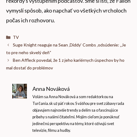
rekordy s vystúpením podcastov. Sme si istí, že Fallon
vymyslí spôsob, ako napchať vo všetkých vrcholoch
počas ich rozhovoru.
Kategórie
TV
Suge Knight reaguje na Sean ‚Diddy‘ Combs ‚odsúdenie: „Je
to pre neho skvelý deň“
Ben Affleck povedal, že 1 z jeho kariérnych úspechov by ho
mal dostať do problémov
Anna Nováková
Volám sa Anna Nováková a som redaktorkou na
Turčania.sk už päť rokov. S vášňou pre svet zábavy rada
objavujem najnovšie trendy a delím sa o fascinujúce
príbehy s našimi čitateľmi. Mojím cieľom je ponúknuť
jedinečnú perspektívu na témy, ktoré oživujú svet
televízie, filmu a hudby.