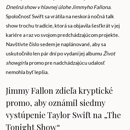
Dnešná show v hlavnej úlohe Jimmyho Fallona
.
Spoločnosť Swift sa vrátila na neskorá nočná talk
show trochu tradície, ktorá sa objavila šesťkrát v jej
kariére a raz vo svojom predchádzajúcom projekte.
Navštívte číslo sedem je naplánované, aby sa
uskutočnilo len pár dní po vydaní jej albumu
Život
showgirl
a promo pre nadchádzajúcu udalosť
nemohla byť lepšia.
Jimmy Fallon zdieľa kryptické
promo, aby oznámil siedmy
vystúpenie Taylor Swift na „The
Tonight Show“