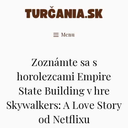
Preskočiť
na
obsah
Menu
Zoznámte sa s
horolezcami Empire
State Building v hre
Skywalkers: A Love Story
od Netflixu