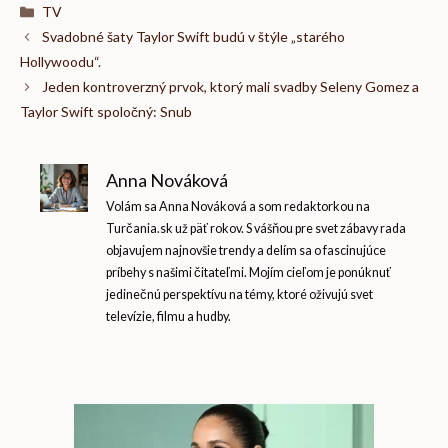
Kategórie
TV
Svadobné šaty Taylor Swift budú v štýle „starého
Hollywoodu“.
Jeden kontroverzný prvok, ktorý mali svadby Seleny Gomez a
Taylor Swift spoločný: Snub
Anna Nováková
Volám sa Anna Nováková a som redaktorkou na
Turčania.sk už päť rokov. S vášňou pre svet zábavy rada
objavujem najnovšie trendy a delím sa o fascinujúce
príbehy s našimi čitateľmi. Mojím cieľom je ponúknuť
jedinečnú perspektívu na témy, ktoré oživujú svet
televízie, filmu a hudby.