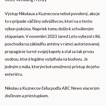
Výstup Nikolaua a Kuznecova nebol povolený, ako je
to v prípade väčšiny odvážlivcov, ktorí sa o tento
výkon pokúsia. Napriek tomu došlo k schváleným
stúpaniam. V novembri 2023 Jared Leto vyliezol z 86.
poschodia na základňu antény v rámci autorizovanej
propagácie turné svojej kapely a stal sa tak prvou
osobou, ktorá legálne vyšplhala na budovu. Je
jedným z mála, ktorým bol umožnený prístup do jeho
exteriéru.
Nikolau a Kuznecov čelia podľa ABC News viacerým
zločinom a priestupkom.