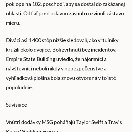
poklope na 102. poschodí, aby sa dostal do zakázanej
oblasti. Odtiaľ pred oslavou zásnub rozvinuli zástavu
mieru.
Diváci asi 1 400 stôp nižšie sledovali, ako vrtuľníky
krúžili okolo dvojice. Boli zvrhnutí bez incidentov.
Empire State Building uviedlo, že nájomníci a
návštevníci neboli nikdy v nebezpečenstve a
vyhliadková plošina bola znovu otvorená v to isté
popoludnie.
Súvisiace
Vnútri dodávky MSG poháňajú Taylor Swift a Travis
Kelce Wedding Frenzy