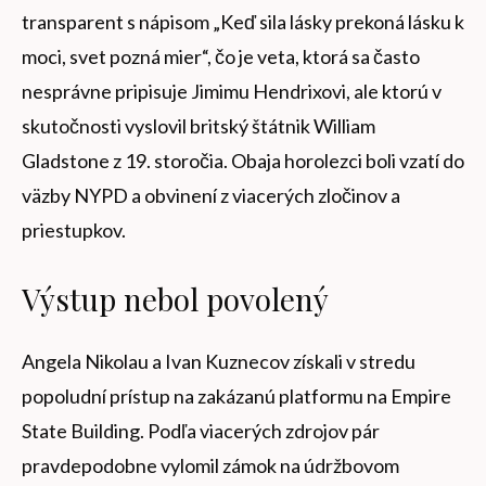
transparent s nápisom „Keď sila lásky prekoná lásku k
moci, svet pozná mier“, čo je veta, ktorá sa často
nesprávne pripisuje Jimimu Hendrixovi, ale ktorú v
skutočnosti vyslovil britský štátnik William
Gladstone z 19. storočia. Obaja horolezci boli vzatí do
väzby NYPD a obvinení z viacerých zločinov a
priestupkov.
Výstup nebol povolený
Angela Nikolau a Ivan Kuznecov získali v stredu
popoludní prístup na zakázanú platformu na Empire
State Building. Podľa viacerých zdrojov pár
pravdepodobne vylomil zámok na údržbovom