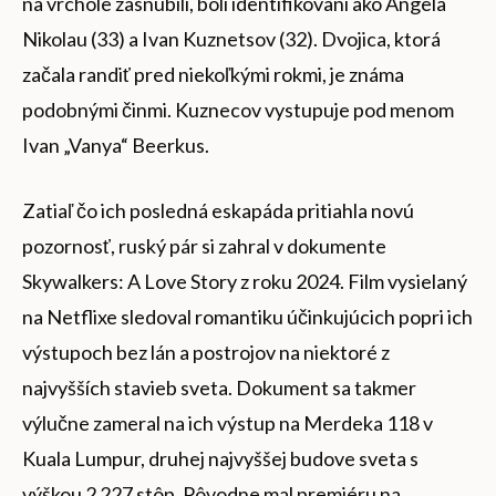
na vrchole zasnúbili, boli identifikovaní ako Angela
Nikolau (33) a Ivan Kuznetsov (32). Dvojica, ktorá
začala randiť pred niekoľkými rokmi, je známa
podobnými činmi. Kuznecov vystupuje pod menom
Ivan „Vanya“ Beerkus.
Zatiaľ čo ich posledná eskapáda pritiahla novú
pozornosť, ruský pár si zahral v dokumente
Skywalkers: A Love Story z roku 2024. Film vysielaný
na Netflixe sledoval romantiku účinkujúcich popri ich
výstupoch bez lán a postrojov na niektoré z
najvyšších stavieb sveta. Dokument sa takmer
výlučne zameral na ich výstup na Merdeka 118 v
Kuala Lumpur, druhej najvyššej budove sveta s
výškou 2 227 stôp. Pôvodne mal premiéru na