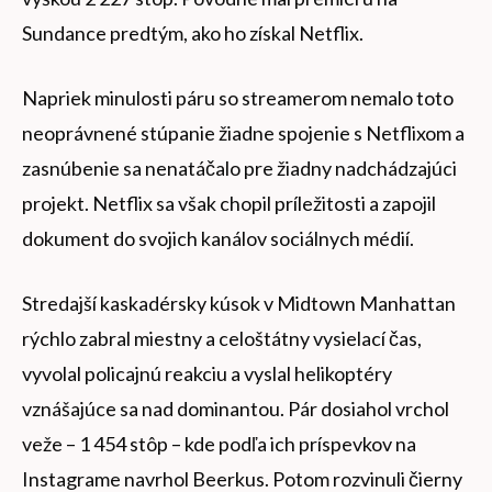
Sundance predtým, ako ho získal Netflix.
Napriek minulosti páru so streamerom nemalo toto
neoprávnené stúpanie žiadne spojenie s Netflixom a
zasnúbenie sa nenatáčalo pre žiadny nadchádzajúci
projekt. Netflix sa však chopil príležitosti a zapojil
dokument do svojich kanálov sociálnych médií.
Stredajší kaskadérsky kúsok v Midtown Manhattan
rýchlo zabral miestny a celoštátny vysielací čas,
vyvolal policajnú reakciu a vyslal helikoptéry
vznášajúce sa nad dominantou. Pár dosiahol vrchol
veže – 1 454 stôp – kde podľa ich príspevkov na
Instagrame navrhol Beerkus. Potom rozvinuli čierny