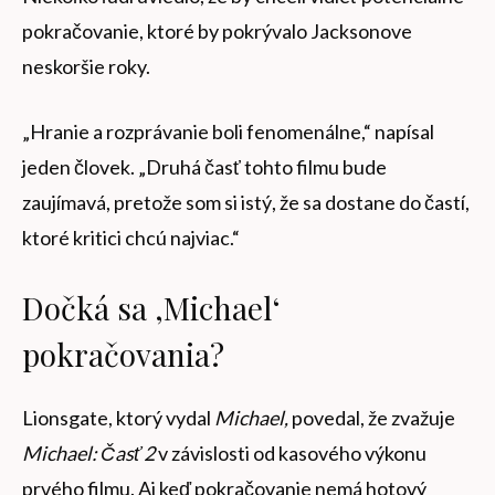
pokračovanie, ktoré by pokrývalo Jacksonove
neskoršie roky.
„Hranie a rozprávanie boli fenomenálne,“ napísal
jeden človek. „Druhá časť tohto filmu bude
zaujímavá, pretože som si istý, že sa dostane do častí,
ktoré kritici chcú najviac.“
Dočká sa ‚Michael‘
pokračovania?
Lionsgate, ktorý vydal
Michael,
povedal, že zvažuje
Michael: Časť 2
v závislosti od kasového výkonu
prvého filmu. Aj keď pokračovanie nemá hotový