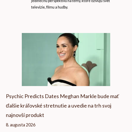
jedinečnú perspektívu na témy, ktoré oživujú svet
televízie, filmu a hudby.
Psychic Predicts Dates Meghan Markle bude mať
ďalšie kráľovské stretnutie a uvedie na trh svoj
najnovší produkt
8. augusta 2026