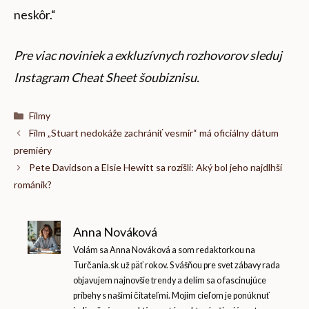
neskôr.“
Pre viac noviniek a exkluzívnych rozhovorov sleduj
Instagram Cheat Sheet šoubiznisu
.
Kategórie
Filmy
Film „Stuart nedokáže zachrániť vesmír“ má oficiálny dátum
premiéry
Pete Davidson a Elsie Hewitt sa rozišli: Aký bol jeho najdlhší
románik?
Anna Nováková
Volám sa Anna Nováková a som redaktorkou na
Turčania.sk už päť rokov. S vášňou pre svet zábavy rada
objavujem najnovšie trendy a delím sa o fascinujúce
príbehy s našimi čitateľmi. Mojím cieľom je ponúknuť