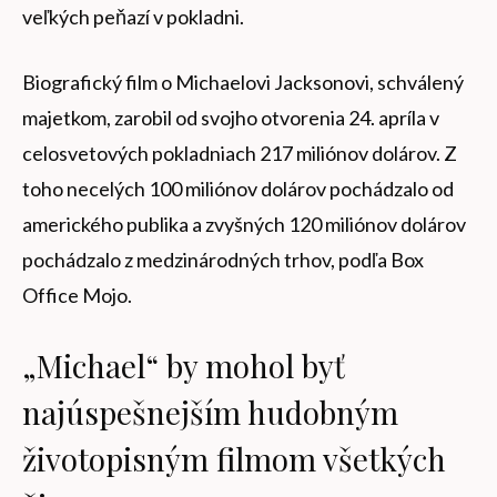
veľkých peňazí v pokladni.
Biografický film o Michaelovi Jacksonovi, schválený
majetkom, zarobil od svojho otvorenia 24. apríla v
celosvetových pokladniach 217 miliónov dolárov. Z
toho necelých 100 miliónov dolárov pochádzalo od
amerického publika a zvyšných 120 miliónov dolárov
pochádzalo z medzinárodných trhov, podľa Box
Office Mojo.
„Michael“ by mohol byť
najúspešnejším hudobným
životopisným filmom všetkých