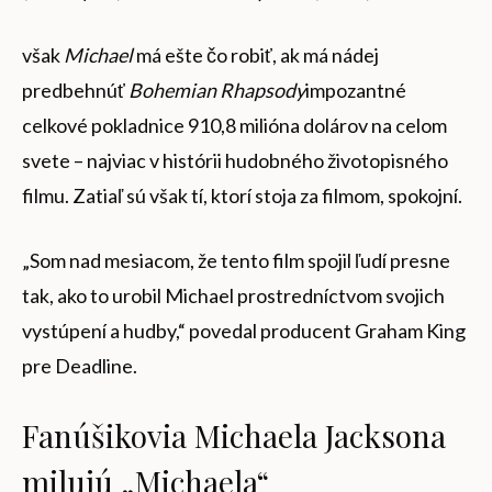
však
Michael
má ešte čo robiť, ak má nádej
predbehnúť
Bohemian Rhapsody
impozantné
celkové pokladnice 910,8 milióna dolárov na celom
svete – najviac v histórii hudobného životopisného
filmu. Zatiaľ sú však tí, ktorí stoja za filmom, spokojní.
„Som nad mesiacom, že tento film spojil ľudí presne
tak, ako to urobil Michael prostredníctvom svojich
vystúpení a hudby,“ povedal producent Graham King
pre Deadline.
Fanúšikovia Michaela Jacksona
milujú „Michaela“