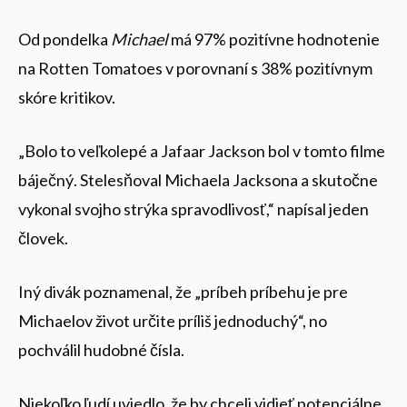
Od pondelka
Michael
má 97% pozitívne hodnotenie
na Rotten Tomatoes v porovnaní s 38% pozitívnym
skóre kritikov.
„Bolo to veľkolepé a Jafaar Jackson bol v tomto filme
báječný. Stelesňoval Michaela Jacksona a skutočne
vykonal svojho strýka spravodlivosť,“ napísal jeden
človek.
Iný divák poznamenal, že „príbeh príbehu je pre
Michaelov život určite príliš jednoduchý“, no
pochválil hudobné čísla.
Niekoľko ľudí uviedlo, že by chceli vidieť potenciálne