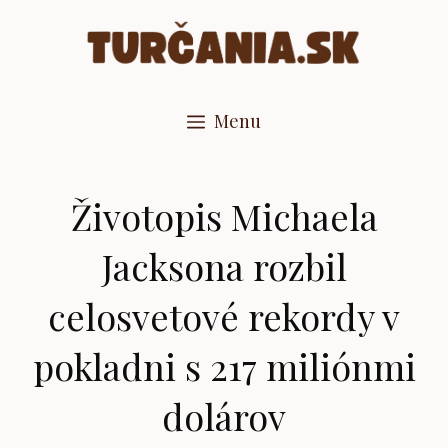
Preskočiť
na
obsah
Menu
Životopis Michaela
Jacksona rozbil
celosvetové rekordy v
pokladni s 217 miliónmi
dolárov