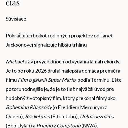
čias
Súvisiace
Pokračujúci bojkot rodinných projektov od Janet
Jacksonovej signalizuje hlbšiu trhlinu
Michael
už v prvých dňoch od vydania lámal rekordy.
Je to po roku 2026 druhá najlepšia domáca premiéra
filmu
Film o galaxii Super Mario,
podľa Termínu. Ešte
pozoruhodnejšie je, že je to tiež najväčší úvod pre
hudobný životopisný film, ktorý prekonal filmy ako
Bohemian Rhapsody
(o Freddiem Mercurym z
Queen),
Rocketman
(Elton John),
Úplná neznáma
(Bob Dylan) a
Priamo z Comptonu
(NWA).