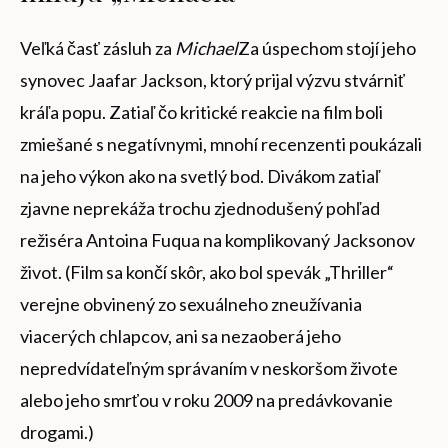
Veľká časť zásluh za
Michael
Za úspechom stojí jeho
synovec Jaafar Jackson, ktorý prijal výzvu stvárniť
kráľa popu. Zatiaľ čo kritické reakcie na film boli
zmiešané s negatívnymi, mnohí recenzenti poukázali
na jeho výkon ako na svetlý bod. Divákom zatiaľ
zjavne neprekáža trochu zjednodušený pohľad
režiséra Antoina Fuqua na komplikovaný Jacksonov
život. (Film sa končí skôr, ako bol spevák „Thriller“
verejne obvinený zo sexuálneho zneužívania
viacerých chlapcov, ani sa nezaoberá jeho
nepredvídateľným správaním v neskoršom živote
alebo jeho smrťou v roku 2009 na predávkovanie
drogami.)