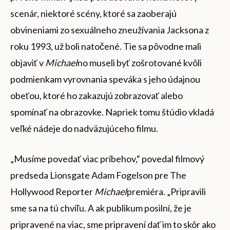
scenár, niektoré scény, ktoré sa zaoberajú
obvineniami zo sexuálneho zneužívania Jacksona z
roku 1993, už boli natočené. Tie sa pôvodne mali
objaviť v
Michael
no museli byť zošrotované kvôli
podmienkam vyrovnania speváka s jeho údajnou
obeťou, ktoré ho zakazujú zobrazovať alebo
spomínať na obrazovke. Napriek tomu štúdio vkladá
veľké nádeje do nadväzujúceho filmu.
„Musíme povedať viac príbehov,“ povedal filmový
predseda Lionsgate Adam Fogelson pre The
Hollywood Reporter
Michael
premiéra. „Pripravili
sme sa na tú chvíľu. A ak publikum posilní, že je
pripravené na viac, sme pripravení dať im to skôr ako