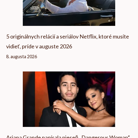
5 originálnych relácií a seriálov Netflix, ktoré musíte
vidieť, príde v auguste 2026
8. augusta 2026
Ariana Grande napísala pieseň „Dangerous Woman“