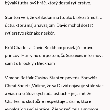
bývalý futbalový hráč, ktorý dostal rytierstvo.
Stanton verí, že vzhľadom na to, ako blízko sú muži, a
úctu, ktorú majú navzájom, David mohol dostať
rytierstvo skôr ako neskôr.
Kráľ Charles a David Beckham posielajú správu
princovi Harrymu dni po tom, čo Sussexes informoval
samit s Brooklyn Beckham
V mene Betfair Casino, Stanton povedal Showbiz
Cheat Sheet: „Vidíme, že sa David objavuje stále viac
a viac na kráľovských udalostiach – je jasné, že
Charles ho skutočne rešpektuje a úsilie, ktoré
vynaloží do svojej práce. Z jeho reči tela a spôsobu,