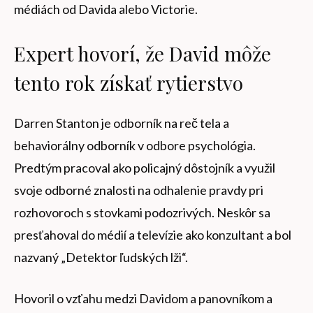
médiách od Davida alebo Victorie.
Expert hovorí, že David môže
tento rok získať rytierstvo
Darren Stanton je odborník na reč tela a
behaviorálny odborník v odbore psychológia.
Predtým pracoval ako policajný dôstojník a využil
svoje odborné znalosti na odhalenie pravdy pri
rozhovoroch s stovkami podozrivých. Neskôr sa
presťahoval do médií a televízie ako konzultant a bol
nazvaný „Detektor ľudských lži“.
Hovoril o vzťahu medzi Davidom a panovníkom a