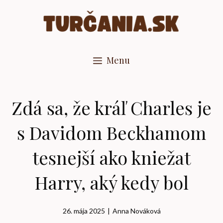
Preskočiť
na
obsah
Menu
Zdá sa, že kráľ Charles je
s Davidom Beckhamom
tesnejší ako kniežat
Harry, aký kedy bol
26. mája 2025
|
Anna Nováková