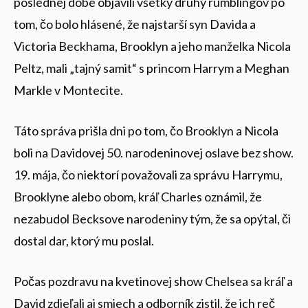
poslednej dobe objavili všetky druhy rumblingov po
tom, čo bolo hlásené, že najstarší syn Davida a
Victoria Beckhama, Brooklyn a jeho manželka Nicola
Peltz, mali „tajný samit“ s princom Harrym a Meghan
Markle v Montecite.
Táto správa prišla dni po tom, čo Brooklyn a Nicola
boli na Davidovej 50. narodeninovej oslave bez show.
19. mája, čo niektorí považovali za správu Harrymu,
Brooklyne alebo obom, kráľ Charles oznámil, že
nezabudol Becksove narodeniny tým, že sa opýtal, či
dostal dar, ktorý mu poslal.
Počas pozdravu na kvetinovej show Chelsea sa kráľ a
David zdieľali aj smiech a odborník zistil, že ich reč