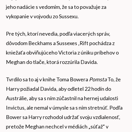
jeho nadácie s vedomím, že sa to považuje za
vykopanie v vojvodu zo Sussexu.
Pre tých, ktorí nevedia, podľa viacerých správ,
dôvodom Beckhams a Sussexes ‚Rift pochádza z
kniežaťa obviňujúceho Victoria z úniku príbehov o
Meghan do tlače, ktorá rozzúrila Davida.
Tvrdilo sa to aj v knihe Toma Bowera
Pomsta
To, že
Harry požiadal Davida, aby odletel 22 hodín do
Austrálie, aby sa s ním zúčastnil na hernej udalosti
Invictus, ale nemal v úmysle sa s ním stretnúť. Podľa
Bower sa Harry rozhodol udržať svoju vzdialenosť,
pretože Meghan nechcel v médiách „súťaž“ v