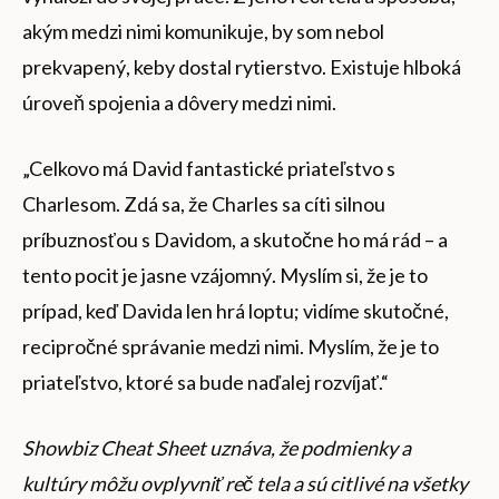
akým medzi nimi komunikuje, by som nebol
prekvapený, keby dostal rytierstvo. Existuje hlboká
úroveň spojenia a dôvery medzi nimi.
„Celkovo má David fantastické priateľstvo s
Charlesom. Zdá sa, že Charles sa cíti silnou
príbuznosťou s Davidom, a skutočne ho má rád – a
tento pocit je jasne vzájomný. Myslím si, že je to
prípad, keď Davida len hrá loptu; vidíme skutočné,
recipročné správanie medzi nimi. Myslím, že je to
priateľstvo, ktoré sa bude naďalej rozvíjať.“
Showbiz Cheat Sheet uznáva, že podmienky a
kultúry môžu ovplyvniť reč tela a sú citlivé na všetky