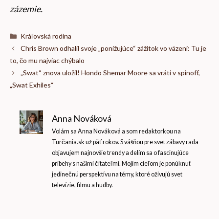
zázemie.
Kategórie
Kráľovská rodina
Chris Brown odhalil svoje „ponižujúce“ zážitok vo väzení: Tu je
to, čo mu najviac chýbalo
„Swat“ znova uložil! Hondo Shemar Moore sa vráti v spinoff,
„Swat Exhiles“
Anna Nováková
Volám sa Anna Nováková a som redaktorkou na
Turčania.sk už päť rokov. S vášňou pre svet zábavy rada
objavujem najnovšie trendy a delím sa o fascinujúce
príbehy s našimi čitateľmi. Mojím cieľom je ponúknuť
jedinečnú perspektívu na témy, ktoré oživujú svet
televízie, filmu a hudby.