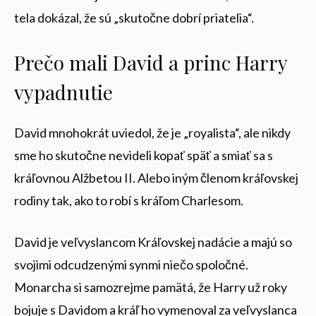
tela dokázal, že sú „skutočne dobrí priatelia“.
Prečo mali David a princ Harry
vypadnutie
David mnohokrát uviedol, že je „royalista“, ale nikdy
sme ho skutočne nevideli kopať späť a smiať sa s
kráľovnou Alžbetou II. Alebo iným členom kráľovskej
rodiny tak, ako to robí s kráľom Charlesom.
David je veľvyslancom Kráľovskej nadácie a majú so
svojimi odcudzenými synmi niečo spoločné.
Monarcha si samozrejme pamätá, že Harry už roky
bojuje s Davidom a kráľ ho vymenoval za veľvyslanca