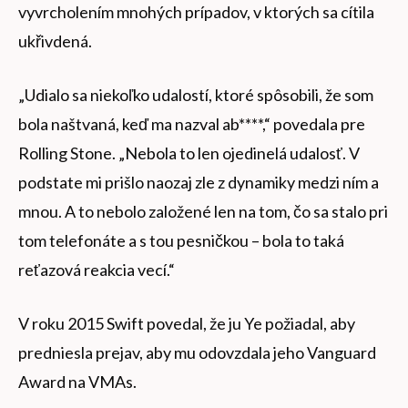
vyvrcholením mnohých prípadov, v ktorých sa cítila
ukřivdená.
„Udialo sa niekoľko udalostí, ktoré spôsobili, že som
bola naštvaná, keď ma nazval ab****,“ povedala pre
Rolling Stone. „Nebola to len ojedinelá udalosť. V
podstate mi prišlo naozaj zle z dynamiky medzi ním a
mnou. A to nebolo založené len na tom, čo sa stalo pri
tom telefonáte a s tou pesničkou – bola to taká
reťazová reakcia vecí.“
V roku 2015 Swift povedal, že ju Ye požiadal, aby
predniesla prejav, aby mu odovzdala jeho Vanguard
Award na VMAs.