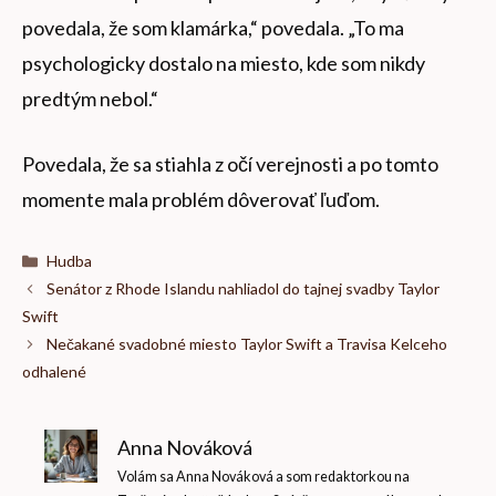
povedala, že som klamárka,“ povedala. „To ma
psychologicky dostalo na miesto, kde som nikdy
predtým nebol.“
Povedala, že sa stiahla z očí verejnosti a po tomto
momente mala problém dôverovať ľuďom.
Kategórie
Hudba
Senátor z Rhode Islandu nahliadol do tajnej svadby Taylor
Swift
Nečakané svadobné miesto Taylor Swift a Travisa Kelceho
odhalené
Anna Nováková
Volám sa Anna Nováková a som redaktorkou na