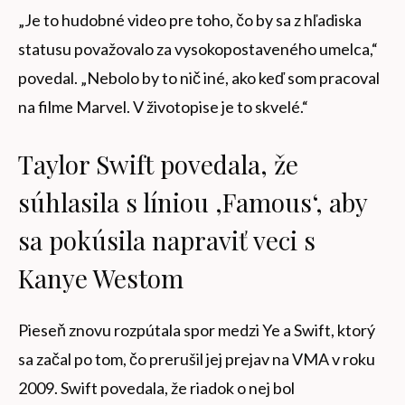
„Je to hudobné video pre toho, čo by sa z hľadiska
statusu považovalo za vysokopostaveného umelca,“
povedal. „Nebolo by to nič iné, ako keď som pracoval
na filme Marvel. V životopise je to skvelé.“
Taylor Swift povedala, že
súhlasila s líniou ‚Famous‘, aby
sa pokúsila napraviť veci s
Kanye Westom
Pieseň znovu rozpútala spor medzi Ye a Swift, ktorý
sa začal po tom, čo prerušil jej prejav na VMA v roku
2009. Swift povedala, že riadok o nej bol