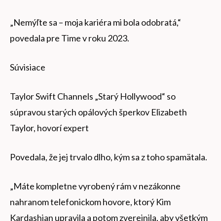
„Nemýľte sa – moja kariéra mi bola odobratá,“
povedala pre Time v roku 2023.
Súvisiace
Taylor Swift Channels „Starý Hollywood“ so
súpravou starých opálových šperkov Elizabeth
Taylor, hovorí expert
Povedala, že jej trvalo dlho, kým sa z toho spamätala.
„Máte kompletne vyrobený rám v nezákonne
nahranom telefonickom hovore, ktorý Kim
Kardashian upravila a potom zverejnila, aby všetkým