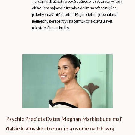
Turčania.sk už päť rokov. S vášňou pre svet zábavy rada
objavujem najnovšie trendy a delím sa o fascinujúce
príbehy s našimi čitateľmi. Mojím cieľom je ponúknuť
jedinečnú perspektívu na témy, ktoré oživujú svet
televízie, filmu a hudby.
Psychic Predicts Dates Meghan Markle bude mať
ďalšie kráľovské stretnutie a uvedie na trh svoj