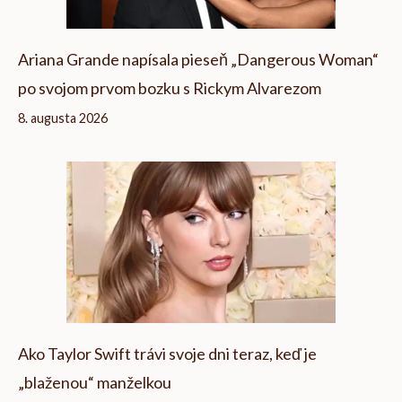
Ariana Grande napísala pieseň „Dangerous Woman“
po svojom prvom bozku s Rickym Alvarezom
8. augusta 2026
Ako Taylor Swift trávi svoje dni teraz, keď je
„blaženou“ manželkou