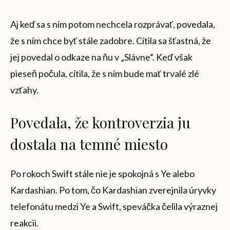
Aj keď sa s ním potom nechcela rozprávať, povedala,
že s ním chce byť stále zadobre. Cítila sa šťastná, že
jej povedal o odkaze na ňu v „Slávne“. Keď však
pieseň počula, cítila, že s ním bude mať trvalé zlé
vzťahy.
Povedala, že kontroverzia ju
dostala na temné miesto
Po rokoch Swift stále nie je spokojná s Ye alebo
Kardashian. Po tom, čo Kardashian zverejnila úryvky
telefonátu medzi Ye a Swift, speváčka čelila výraznej
reakcii.