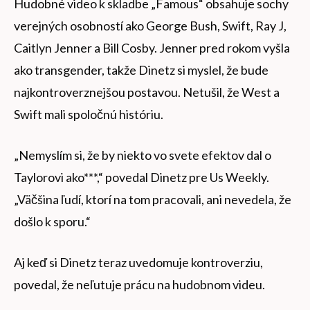
Hudobné video k skladbe „Famous“ obsahuje sochy
verejných osobností ako George Bush, Swift, Ray J,
Caitlyn Jenner a Bill Cosby. Jenner pred rokom vyšla
ako transgender, takže Dinetz si myslel, že bude
najkontroverznejšou postavou. Netušil, že West a
Swift mali spoločnú históriu.
„Nemyslím si, že by niekto vo svete efektov dal o
Taylorovi ako***,“ povedal Dinetz pre Us Weekly.
„Väčšina ľudí, ktorí na tom pracovali, ani nevedela, že
došlo k sporu.“
Aj keď si Dinetz teraz uvedomuje kontroverziu,
povedal, že neľutuje prácu na hudobnom videu.