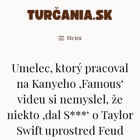
Preskočiť
na
obsah
Menu
Umelec, ktorý pracoval
na Kanyeho ‚Famous‘
videu si nemyslel, že
niekto ‚dal S***‘ o Taylor
Swift uprostred Feud