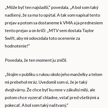
„Môže byť ten najsladší,“ povedala. „A bol som taký
nadšený, že sa ma to opýtal. A tak som napísal tento
prejav a potom sa dostaneme k VMA a ja prednesiem
tento prejav a on kričí: „MTV sem dostala Taylor
Swift, aby mi odovzdala toto ocenenie za
hodnotenie!“
Povedala, že ten moment ju zničil.
„Stojím v publiku s rukou okolo jeho manželky a telom
mi prebehol mráz. Uvedomil som si, že je taký
dvojtvárny. Že chce byť ku mne v zákulisí milý, ale
potom chce vyzerať chladne, vstať pred všetkými a
pokecať. A bol som taký naštvaný.“