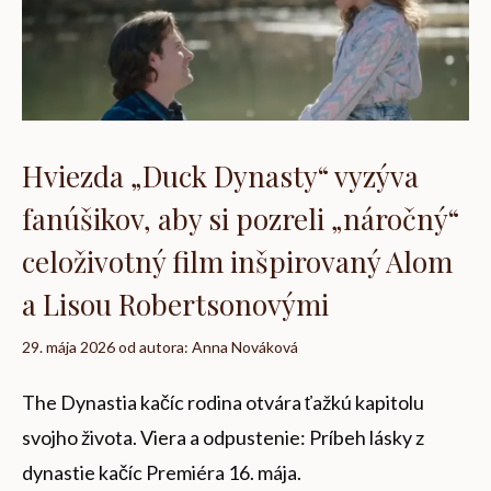
Hviezda „Duck Dynasty“ vyzýva
fanúšikov, aby si pozreli „náročný“
celoživotný film inšpirovaný Alom
a Lisou Robertsonovými
29. mája 2026
od autora:
Anna Nováková
The Dynastia kačíc rodina otvára ťažkú ​​kapitolu
svojho života. Viera a odpustenie: Príbeh lásky z
dynastie kačíc Premiéra 16. mája.