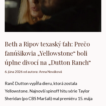
Beth a Ripov texaský ťah: Prečo
fanúšikovia „Yellowstone“ boli
úplne divocí na „Dutton Ranch“
6. júna 2026
od autora:
Anna Nováková
Ranč Dutton vypĺňa dieru, ktorá zostala
Yellowstone. Najnovší spinoff hitu série Taylor
Sheridan (po CBS Maršali) mal premiéru 15. mája