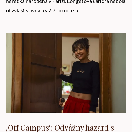
herečka narodená v Paríži. Longetova kariéra nebola
obzvlášť slávna a v 70. rokoch sa
‚Off Campus‘: Odvážny hazard s