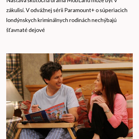
Nastáva skutočná dráma MobLand môže byť v
zákulisí. V odvážnej sérii Paramount+ o súperiacich
londýnskych kriminálnych rodinách nechýbajú
šťavnaté dejové