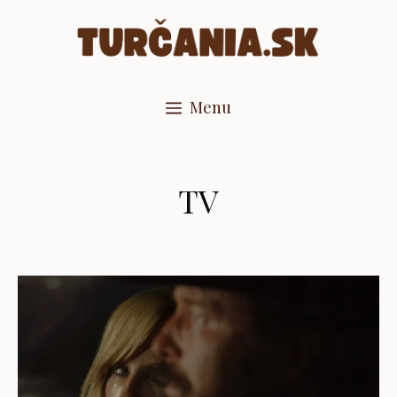
Preskočiť
na
obsah
Menu
TV