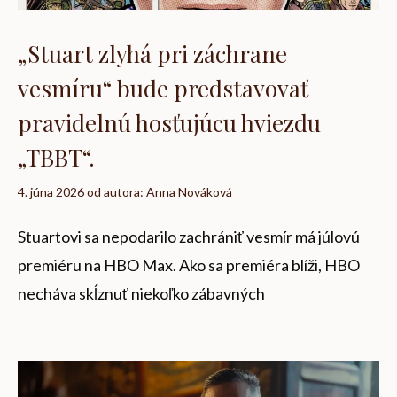
„Stuart zlyhá pri záchrane
vesmíru“ bude predstavovať
pravidelnú hosťujúcu hviezdu
„TBBT“.
4. júna 2026
od autora:
Anna Nováková
Stuartovi sa nepodarilo zachrániť vesmír má júlovú
premiéru na HBO Max. Ako sa premiéra blíži, HBO
necháva skĺznuť niekoľko zábavných