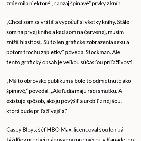
zmiernila niektoré „naozaj špinavé“ prvky z kníh.
„Chcel som sa vrátiť a vypočuť si všetky knihy. Stále
som na prvej knihe a keď som na červenej, musím
znížiť hlasitosť. Sú to len grafické zobrazenia sexu a
potom trochu zápletky,“ povedal Stockman. Ale
tento grafický obsah je veľkou súčasťou príťažlivosti.
„Má to obrovské publikum a bolo to odmietnuté ako
špinavé,“ povedal. „Ale ľudia majú radi smutku. A
existuje spôsob, ako ju povýšiť a urobiť z nej šou,
ktorá bude príťažlivejšia.“
Casey Bloys, šéf HBO Max, licencoval šou len pár
týždňov pred jej plánovanou premiérou v Kanade, po