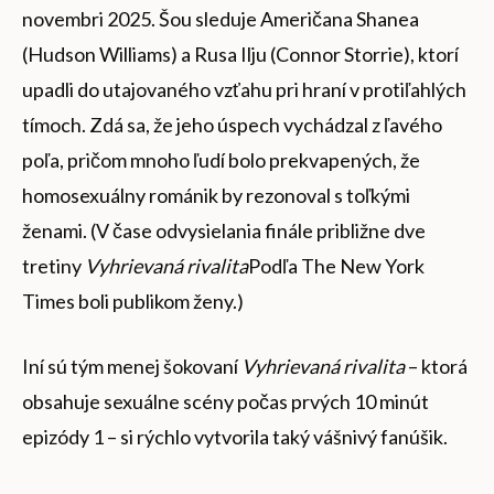
novembri 2025. Šou sleduje Američana Shanea
(Hudson Williams) a Rusa Ilju (Connor Storrie), ktorí
upadli do utajovaného vzťahu pri hraní v protiľahlých
tímoch. Zdá sa, že jeho úspech vychádzal z ľavého
poľa, pričom mnoho ľudí bolo prekvapených, že
homosexuálny románik by rezonoval s toľkými
ženami. (V čase odvysielania finále približne dve
tretiny
Vyhrievaná rivalita
Podľa The New York
Times boli publikom ženy.)
Iní sú tým menej šokovaní
Vyhrievaná rivalita
– ktorá
obsahuje sexuálne scény počas prvých 10 minút
epizódy 1 – si rýchlo vytvorila taký vášnivý fanúšik.