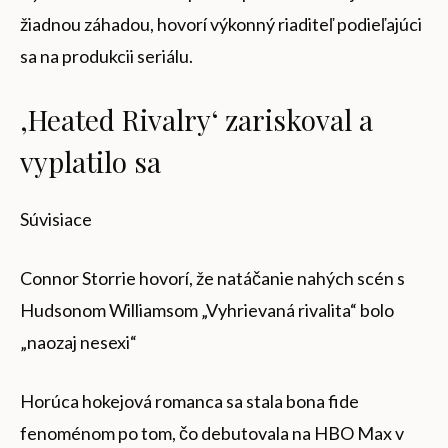
žiadnou záhadou, hovorí výkonný riaditeľ podieľajúci
sa na produkcii seriálu.
‚Heated Rivalry‘ zariskoval a
vyplatilo sa
Súvisiace
Connor Storrie hovorí, že natáčanie nahých scén s
Hudsonom Williamsom „Vyhrievaná rivalita“ bolo
„naozaj nesexi“
Horúca hokejová romanca sa stala bona fide
fenoménom po tom, čo debutovala na HBO Max v