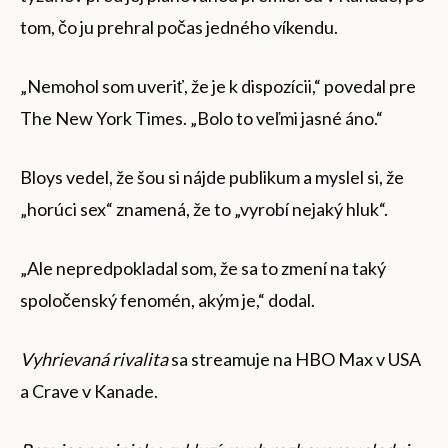
tom, čo ju prehral počas jedného víkendu.
„Nemohol som uveriť, že je k dispozícii,“ povedal pre
The New York Times. „Bolo to veľmi jasné áno.“
Bloys vedel, že šou si nájde publikum a myslel si, že
„horúci sex“ znamená, že to „vyrobí nejaký hluk“.
„Ale nepredpokladal som, že sa to zmení na taký
spoločenský fenomén, akým je,“ dodal.
Vyhrievaná rivalita
sa streamuje na HBO Max v USA
a Crave v Kanade.