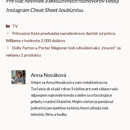
Pre viac noviniek a exkluzívnych rozhovorov sleduj
Instagram Cheat Sheet šoubiznisu
.
Kategórie
TV
Princezná Kate predvádza narodeninový darček od princa
Williama v hodnote 2 000 dolárov
Dolly Parton a Porter Wagoner boli odsúdení ako „hnusní“ za
reklamu 1 produktu
Anna Nováková
Volám sa Anna Nováková a som redaktorkou na
Turčania.sk už päť rokov. S vášňou pre svet zábavy rada
objavujem najnovšie trendy a delím sa o fascinujúce
príbehy s našimi čitateľmi. Mojím cieľom je ponúknuť
jedinečnú perspektívu na témy, ktoré oživujú svet
televízie, filmu a hudby.