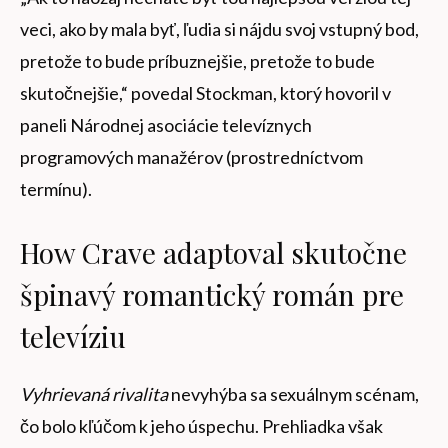
veci, ako by mala byť, ľudia si nájdu svoj vstupný bod,
pretože to bude príbuznejšie, pretože to bude
skutočnejšie,“ povedal Stockman, ktorý hovoril v
paneli Národnej asociácie televíznych
programových manažérov (prostredníctvom
termínu).
How Crave adaptoval skutočne
špinavý romantický román pre
televíziu
Vyhrievaná rivalita
nevyhýba sa sexuálnym scénam,
čo bolo kľúčom k jeho úspechu. Prehliadka však