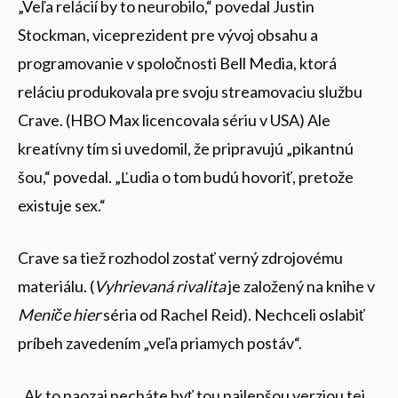
„Veľa relácií by to neurobilo,“ povedal Justin
Stockman, viceprezident pre vývoj obsahu a
programovanie v spoločnosti Bell Media, ktorá
reláciu produkovala pre svoju streamovaciu službu
Crave. (HBO Max licencovala sériu v USA) Ale
kreatívny tím si uvedomil, že pripravujú „pikantnú
šou,“ povedal. „Ľudia o tom budú hovoriť, pretože
existuje sex.“
Crave sa tiež rozhodol zostať verný zdrojovému
materiálu. (
Vyhrievaná rivalita
je založený na knihe v
Meniče hier
séria od Rachel Reid). Nechceli oslabiť
príbeh zavedením „veľa priamych postáv“.
„Ak to naozaj necháte byť tou najlepšou verziou tej