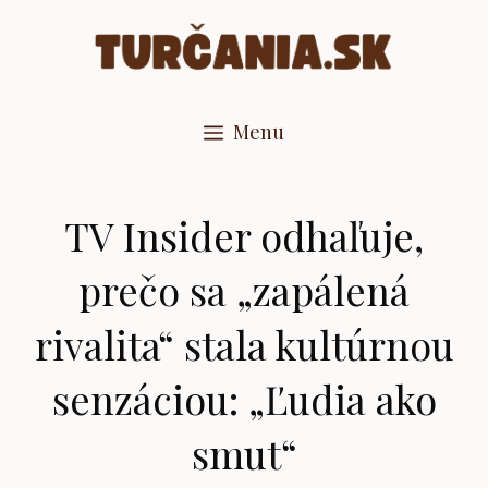
Preskočiť
na
obsah
Menu
TV Insider odhaľuje,
prečo sa „zapálená
rivalita“ stala kultúrnou
senzáciou: „Ľudia ako
smut“