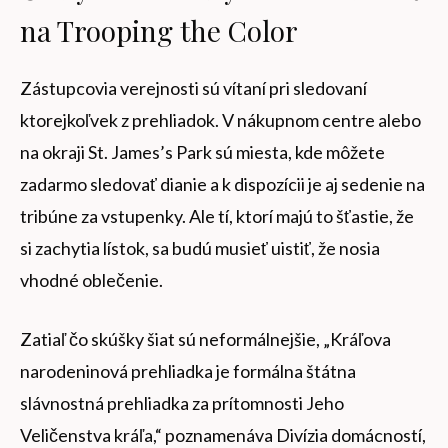
na Trooping the Color
Zástupcovia verejnosti sú vítaní pri sledovaní
ktorejkoľvek z prehliadok. V nákupnom centre alebo
na okraji St. James’s Park sú miesta, kde môžete
zadarmo sledovať dianie a k dispozícii je aj sedenie na
tribúne za vstupenky. Ale tí, ktorí majú to šťastie, že
si zachytia lístok, sa budú musieť uistiť, že nosia
vhodné oblečenie.
Zatiaľ čo skúšky šiat sú neformálnejšie, „Kráľova
narodeninová prehliadka je formálna štátna
slávnostná prehliadka za prítomnosti Jeho
Veličenstva kráľa,“ poznamenáva Divízia domácností,