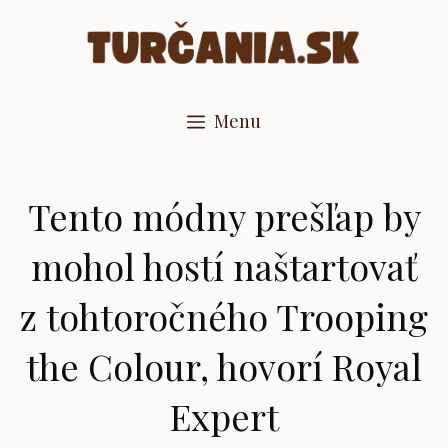
Preskočiť
na
obsah
Menu
Tento módny prešľap by
mohol hostí naštartovať
z tohtoročného Trooping
the Colour, hovorí Royal
Expert