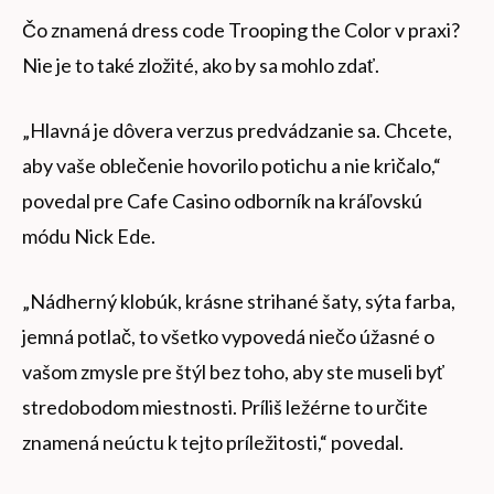
Čo znamená dress code Trooping the Color v praxi?
Nie je to také zložité, ako by sa mohlo zdať.
„Hlavná je dôvera verzus predvádzanie sa. Chcete,
aby vaše oblečenie hovorilo potichu a nie kričalo,“
povedal pre Cafe Casino odborník na kráľovskú
módu Nick Ede.
„Nádherný klobúk, krásne strihané šaty, sýta farba,
jemná potlač, to všetko vypovedá niečo úžasné o
vašom zmysle pre štýl bez toho, aby ste museli byť
stredobodom miestnosti. Príliš ležérne to určite
znamená neúctu k tejto príležitosti,“ povedal.