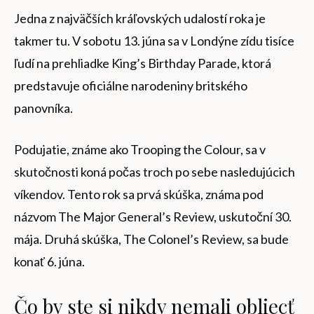
Jedna z najväčších kráľovských udalostí roka je
takmer tu. V sobotu 13. júna sa v Londýne zídu tisíce
ľudí na prehliadke King’s Birthday Parade, ktorá
predstavuje oficiálne narodeniny britského
panovníka.
Podujatie, známe ako Trooping the Colour, sa v
skutočnosti koná počas troch po sebe nasledujúcich
víkendov. Tento rok sa prvá skúška, známa pod
názvom The Major General’s Review, uskutoční 30.
mája. Druhá skúška, The Colonel’s Review, sa bude
konať 6. júna.
Čo by ste si nikdy nemali obliecť