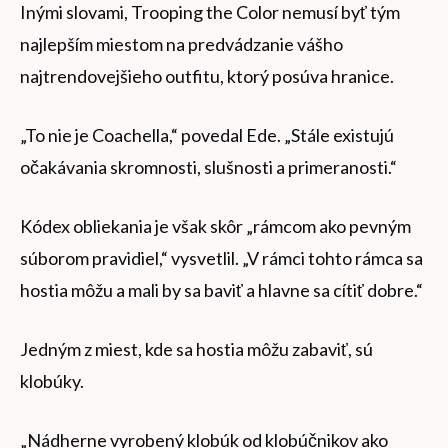
Inými slovami, Trooping the Color nemusí byť tým
najlepším miestom na predvádzanie vášho
najtrendovejšieho outfitu, ktorý posúva hranice.
„To nie je Coachella,“ povedal Ede. „Stále existujú
očakávania skromnosti, slušnosti a primeranosti.“
Kódex obliekania je však skôr „rámcom ako pevným
súborom pravidiel,“ vysvetlil. „V rámci tohto rámca sa
hostia môžu a mali by sa baviť a hlavne sa cítiť dobre.“
Jedným z miest, kde sa hostia môžu zabaviť, sú
klobúky.
„Nádherne vyrobený klobúk od klobúčnikov ako