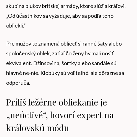
skupina plukov britskej armády, ktoré slúžia kráľovi.
„Od účastníkov sa vyžaduje, aby sa podľa toho
obliekli.“
Pre mužov to znamená obliecť si ranné šaty alebo
spoločenský oblek, zatiaľ čo ženy by mali nosiť
ekvivalent. Džínsovina, šortky alebo sandále sú
hlavné ne-nie. Klobúky sú voliteľné, ale dôrazne sa
odporúča.
Príliš ležérne obliekanie je
„neúctivé“, hovorí expert na
kráľovskú módu