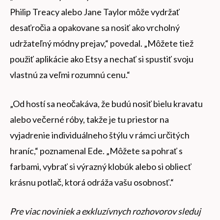
Philip Treacy alebo Jane Taylor môže vydržať
desaťročia a opakovane sa nosiť ako vrcholný
udržateľný módny prejav,“ povedal. „Môžete tiež
použiť aplikácie ako Etsy a nechať si spustiť svoju
vlastnú za veľmi rozumnú cenu.“
„Od hostí sa neočakáva, že budú nosiť bielu kravatu
alebo večerné róby, takže je tu priestor na
vyjadrenie individuálneho štýlu v rámci určitých
hraníc,“ poznamenal Ede. „Môžete sa pohrať s
farbami, vybrať si výrazný klobúk alebo si obliecť
krásnu potlač, ktorá odráža vašu osobnosť.“
Pre viac noviniek a exkluzívnych rozhovorov sleduj