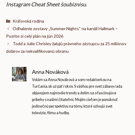
Instagram Cheat Sheet šoubiznisu
.
Kategórie
Kráľovská rodina
Odhalenie zostavy „Summer Nights“ na kanáli Hallmark –
Pozrite si celý plán na jún 2026
Todd a Julie Chrisley žalujú právneho zástupcu za 25 miliónov
dolárov za nekvalifikovanú obranu
Anna Nováková
Volám sa Anna Nováková a som redaktorkou na
Turčania.sk už päť rokov. S vášňou pre svet zábavy rada
objavujem najnovšie trendy a delím sa o fascinujúce
príbehy s našimi čitateľmi. Mojím cieľom je ponúknuť
jedinečnú perspektívu na témy, ktoré oživujú svet
televízie, filmu a hudby.