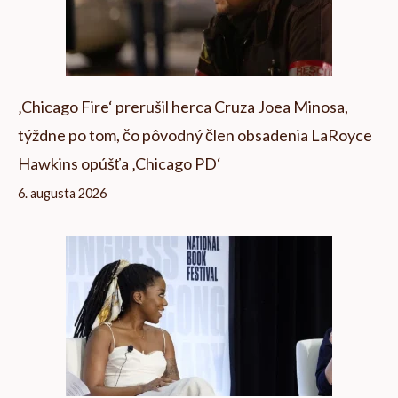
‚Chicago Fire‘ prerušil herca Cruza Joea Minosa,
týždne po tom, čo pôvodný člen obsadenia LaRoyce
Hawkins opúšťa ‚Chicago PD‘
6. augusta 2026