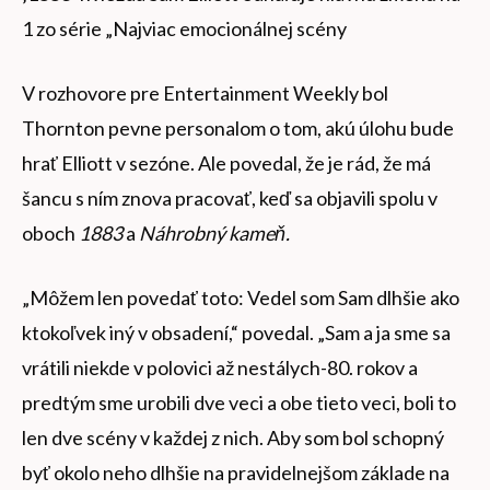
1 zo série „Najviac emocionálnej scény
V rozhovore pre Entertainment Weekly bol
Thornton pevne personalom o tom, akú úlohu bude
hrať Elliott v sezóne. Ale povedal, že je rád, že má
šancu s ním znova pracovať, keď sa objavili spolu v
oboch
1883
a
Náhrobný kameň.
„Môžem len povedať toto: Vedel som Sam dlhšie ako
ktokoľvek iný v obsadení,“ povedal. „Sam a ja sme sa
vrátili niekde v polovici až nestálych-80. rokov a
predtým sme urobili dve veci a obe tieto veci, boli to
len dve scény v každej z nich. Aby som bol schopný
byť okolo neho dlhšie na pravidelnejšom základe na