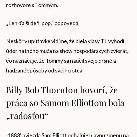
rozhovore s Tommym.
„Len ďalší deň, pop,“ odpovedá.
Neskôr v upútavke vidíme, že biela vlasy TL vyhodí
úder na iného muža na show hospodárskych zvierat,
čo naznačuje, že Tommy sa naučil svoje drsné a
hádzané spôsoby od svojho otca.
Billy Bob Thornton hovorí, že
práca so Samom Elliottom bola
„radosťou“
‚1883‘ hviezda Sam Elliott odhaľuje hlavnú zmenu na