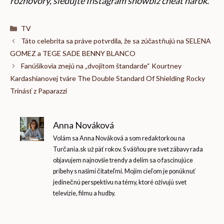
rozhovory, sledujte
Instagram showbiz cheat hárok
.
Kategórie
TV
Táto celebrita sa práve potvrdila, že sa zúčastňujú na SELENA
GOMEZ a TEGE SADE BENNY BLANCO
Fanúšikovia znejú na „dvojitom štandarde“ Kourtney
Kardashianovej tváre The Double Standard Of Shielding Rocky
Trinásť z Paparazzi
Anna Nováková
Volám sa Anna Nováková a som redaktorkou na
Turčania.sk už päť rokov. S vášňou pre svet zábavy rada
objavujem najnovšie trendy a delím sa o fascinujúce
príbehy s našimi čitateľmi. Mojím cieľom je ponúknuť
jedinečnú perspektívu na témy, ktoré oživujú svet
televízie, filmu a hudby.