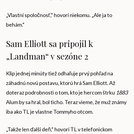
„Vlastní spoločnosť,“ hovorí niekomu. „Ale ja to
behám.“
Sam Elliott sa pripojil k
„Landman“ v sezóne 2
Klip jednej minúty tiež odhaľuje prvý pohľad na
záhadnú novú postavu, ktorú hrá Sam Elliott. Až
doteraz podrobnosti o tom, kto je hercom štrku
1883
Alum by sa hral, ​​bol ticho. Teraz vieme, že muž známy
iba ako TL je vlastne Tommyho otcom.
„Takže len ďalší deň,“ hovorí TL v telefonickom