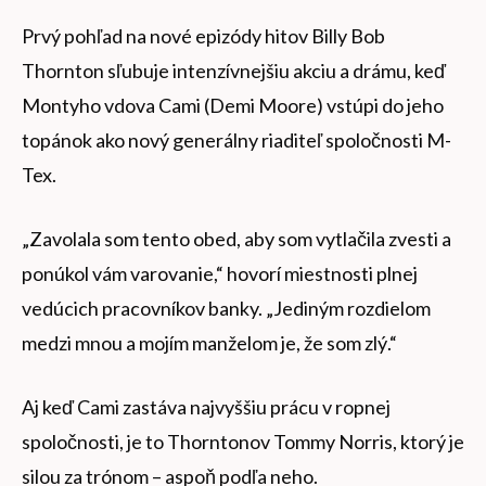
Prvý pohľad na nové epizódy hitov Billy Bob
Thornton sľubuje intenzívnejšiu akciu a drámu, keď
Montyho vdova Cami (Demi Moore) vstúpi do jeho
topánok ako nový generálny riaditeľ spoločnosti M-
Tex.
„Zavolala som tento obed, aby som vytlačila zvesti a
ponúkol vám varovanie,“ hovorí miestnosti plnej
vedúcich pracovníkov banky. „Jediným rozdielom
medzi mnou a mojím manželom je, že som zlý.“
Aj keď Cami zastáva najvyššiu prácu v ropnej
spoločnosti, je to Thorntonov Tommy Norris, ktorý je
silou za trónom – aspoň podľa neho.