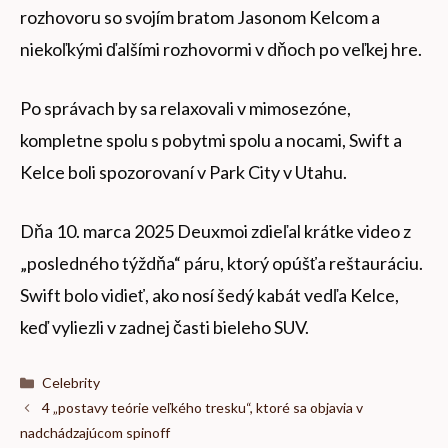
rozhovoru so svojím bratom Jasonom Kelcom a
niekoľkými ďalšími rozhovormi v dňoch po veľkej hre.
Po správach by sa relaxovali v mimosezóne,
kompletne spolu s pobytmi spolu a nocami, Swift a
Kelce boli spozorovaní v Park City v Utahu.
Dňa 10. marca 2025 Deuxmoi zdieľal krátke video z
„posledného týždňa“ páru, ktorý opúšťa reštauráciu.
Swift bolo vidieť, ako nosí šedý kabát vedľa Kelce,
keď vyliezli v zadnej časti bieleho SUV.
Kategórie
Celebrity
4 „postavy teórie veľkého tresku“, ktoré sa objavia v
nadchádzajúcom spinoff