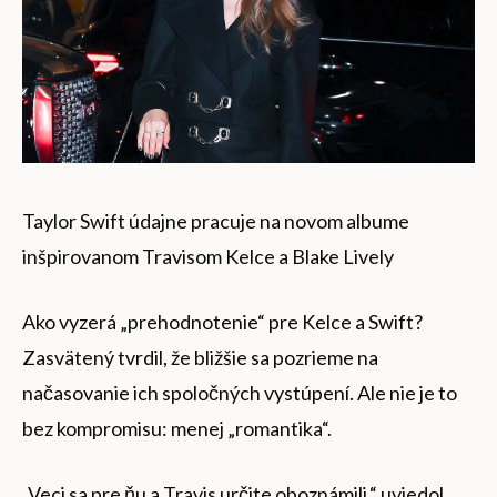
Taylor Swift údajne pracuje na novom albume
inšpirovanom Travisom Kelce a Blake Lively
Ako vyzerá „prehodnotenie“ pre Kelce a Swift?
Zasvätený tvrdil, že bližšie sa pozrieme na
načasovanie ich spoločných vystúpení. Ale nie je to
bez kompromisu: menej „romantika“.
„Veci sa pre ňu a Travis určite oboznámili,“ uviedol