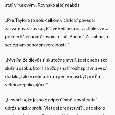
stali vírusovými. Rovnako aj jej reakcia.
„Pre Taylora to bolo celkom víchrica,“ povedal
zasvätený zásuvka. „Práve keď bola na vrchole sveta
po tom báječnom érovom turné, Boom!“ Zasiahne ju
serióznym odporom verejnosti. “
„Myslím, že dievča si skutočne myslí, že si o seba ako
slušnú osobu, ktorá sa vždy snaží robiť správnu vec,“
dodali. „Takže celé toto utrpenie musí byť pre ňu
veľmi znepokojujúce.“
„Hovorí sa, že jej bolo odporúčané, aby si zatiaľ
udržala nízky profil. Viete si predstaviť? Je to skoro