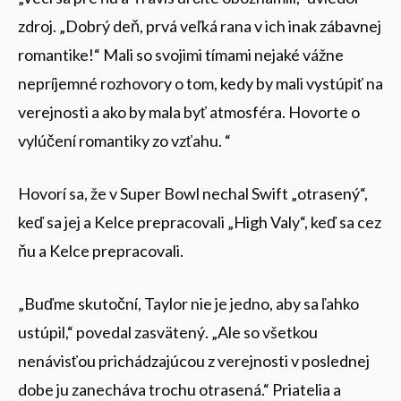
zdroj. „Dobrý deň, prvá veľká rana v ich inak zábavnej
romantike!“ Mali so svojimi tímami nejaké vážne
nepríjemné rozhovory o tom, kedy by mali vystúpiť na
verejnosti a ako by mala byť atmosféra. Hovorte o
vylúčení romantiky zo vzťahu. “
Hovorí sa, že v Super Bowl nechal Swift „otrasený“,
keď sa jej a Kelce prepracovali „High Valy“, keď sa cez
ňu a Kelce prepracovali.
„Buďme skutoční, Taylor nie je jedno, aby sa ľahko
ustúpil,“ povedal zasvätený. „Ale so všetkou
nenávisťou prichádzajúcou z verejnosti v poslednej
dobe ju zanecháva trochu otrasená.“ Priatelia a