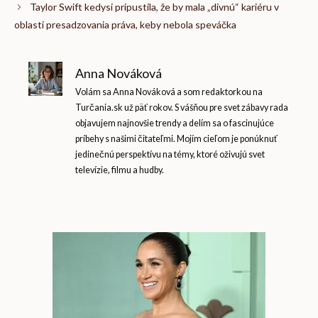
Taylor Swift kedysi pripustila, že by mala „divnú“ kariéru v
oblasti presadzovania práva, keby nebola speváčka
Anna Nováková
Volám sa Anna Nováková a som redaktorkou na
Turčania.sk už päť rokov. S vášňou pre svet zábavy rada
objavujem najnovšie trendy a delím sa o fascinujúce
príbehy s našimi čitateľmi. Mojím cieľom je ponúknuť
jedinečnú perspektívu na témy, ktoré oživujú svet
televízie, filmu a hudby.