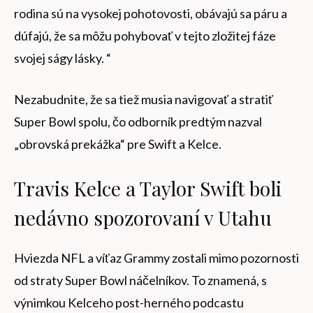
rodina sú na vysokej pohotovosti, obávajú sa páru a
dúfajú, že sa môžu pohybovať v tejto zložitej fáze
svojej ságy lásky. “
Nezabudnite, že sa tiež musia navigovať a stratiť
Super Bowl spolu, čo odborník predtým nazval
„obrovská prekážka“ pre Swift a Kelce.
Travis Kelce a Taylor Swift boli
nedávno spozorovaní v Utahu
Hviezda NFL a víťaz Grammy zostali mimo pozornosti
od straty Super Bowl náčelníkov. To znamená, s
výnimkou Kelceho post-herného podcastu