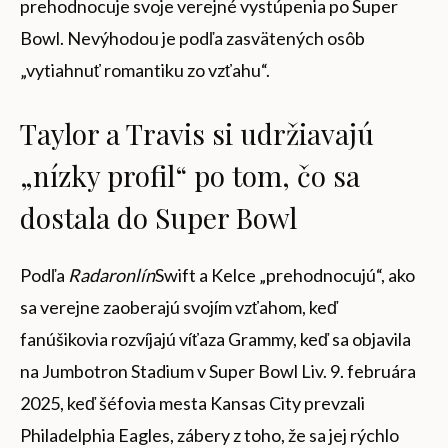
prehodnocuje svoje verejné vystúpenia po Super
Bowl. Nevýhodou je podľa zasvätených osôb
„vytiahnuť romantiku zo vzťahu“.
Taylor a Travis si udržiavajú
„nízky profil“ po tom, čo sa
dostala do Super Bowl
Podľa
Radaronlín
Swift a Kelce „prehodnocujú“, ako
sa verejne zaoberajú svojím vzťahom, keď
fanúšikovia rozvíjajú víťaza Grammy, keď sa objavila
na Jumbotron Stadium v ​​Super Bowl Liv. 9. februára
2025, keď šéfovia mesta Kansas City prevzali
Philadelphia Eagles, zábery z toho, že sa jej rýchlo