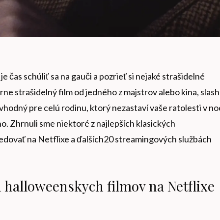
 čas schúliť sa na gauči a pozrieť si nejaké strašidelné
ne strašidelný film od jedného z majstrov alebo kina, slas
 vhodný pre celú rodinu, ktorý nezastaví vaše ratolesti v noc
o. Zhrnuli sme niektoré z najlepších klasických
edovať na Netflixe a ďalších20 streamingových službách
 halloweenskych filmov na Netflixe