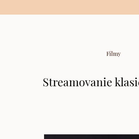
Preskočiť
na
obsah
Filmy
Streamovanie klasi