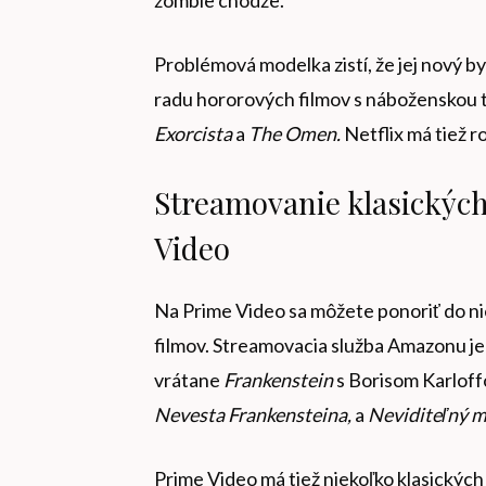
Problémová modelka zistí, že jej nový b
radu hororových filmov s náboženskou te
Exorcista
a
The Omen.
Netflix má tiež 
Streamovanie klasickýc
Video
Na Prime Video sa môžete ponoriť do ni
filmov. Streamovacia služba Amazonu j
vrátane
Frankenstein
s Borisom Karlof
Nevesta Frankensteina
,
a
Neviditeľný m
Prime Video má tiež niekoľko klasickýc