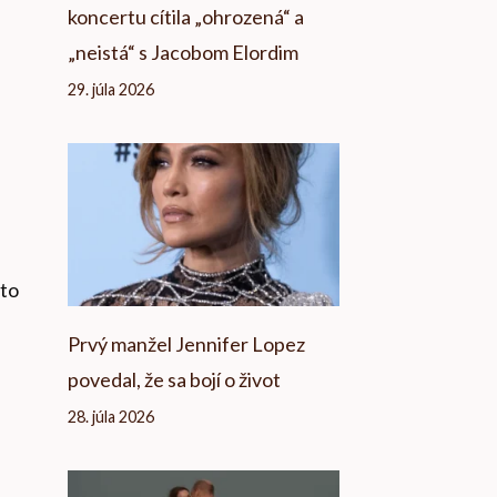
koncertu cítila „ohrozená“ a
„neistá“ s Jacobom Elordim
29. júla 2026
 to
Prvý manžel Jennifer Lopez
povedal, že sa bojí o život
28. júla 2026