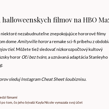
h halloweenskych filmov na HBO Ma
ť niektoré nezabudnuteľne znepokojujúce hororové filmy
lnom dome
Amityville horor
a remake sci-fi príbehu z obdobi
jov tiel.
Môžete tiež sledovať nízkorozpočtový kultový
úzsky horor
Oči bez tváre,
a uznávaná adaptácia Stanleyho
g.
orov sleduj
Instagram Cheat Sheet šoubiznisu
.
medzi fámami
i po tom, čo jeho bývalá Kayla Nicole vymazala svoj účet