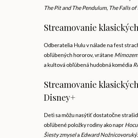
The Pit and The Pendulum, The Falls of
Streamovanie klasickýc
Odberatelia Hulu v nálade na fest strac
obľúbených hororov, vrátane
Mimozem
a
kultová obľúbená hudobná komédia
R
Streamovanie klasickýc
Disney+
Deti sa môžu nasýtiť dostatočne straši
obľúbené položky rodiny ako napr
Hocus
Šiesty zmysel
a
Edward Nožnicovoruký.