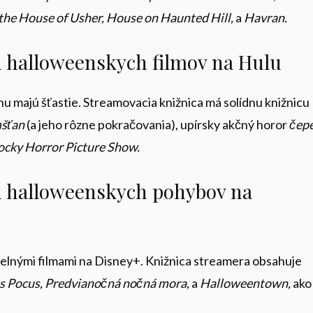
 the House of Usher, House on Haunted Hill,
a
Havran.
h halloweenskych filmov na Hulu
hu majú šťastie. Streamovacia knižnica má solídnu knižnicu
šťan
(a jeho rôzne pokračovania), upírsky akčný horor
čepe
ocky Horror Picture Show.
h halloweenskych pohybov na
delnými filmami na Disney+. Knižnica streamera obsahuje
 Pocus, Predvianočná nočná mora,
a
Halloweentown,
ako 