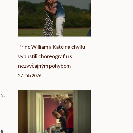
Princ William a Kate na chvíľu
vypustili choreografiu s
nezvyčajným pohybom
27. júla 2026
h
s,
ne