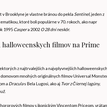
yt v Brooklyne je vlastne bránou do pekla
Sentinel,
jeden z
matikou, ktoré boli populárne v 70. rokoch, ako napr
rok 1995
Casper
a 2002
O 28 dní neskôr.
h halloweenskych filmov na Prime
ektorých z najtrvalejších a najvplyvnejších halloweenskyc
e domovom mnohých originálnych filmov Universal Monster
fom a
Dracula
s Bela Lugosi, ako aj
Tvor z Čiernej lagúny,
už.
h hororových filmov s ikonickým Vincentom Priceom, vráta