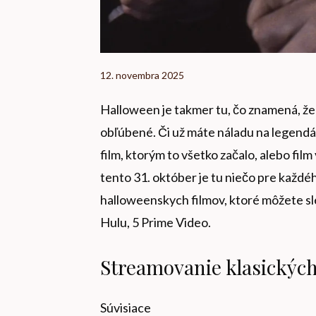
12. novembra 2025
Halloween je takmer tu, čo znamená, že je
obľúbené. Či už máte náladu na legendár
film, ktorým to všetko začalo, alebo film
tento 31. október je tu niečo pre každéh
halloweenskych filmov, ktoré môžete sl
Hulu, 5 Prime Video.
Streamovanie klasických
Súvisiace