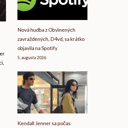
Nová hudba z Obvinených
zavraždených, D4vd, sa krátko
objavila na Spotify
her
5. augusta 2026
i,
Kendall Jenner sa počas