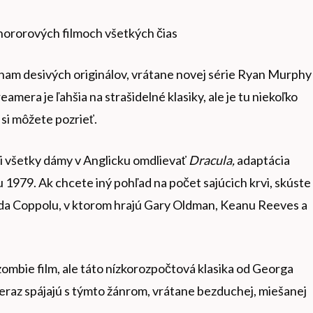
 hororových filmoch všetkých čias
nam desivých originálov, vrátane novej série Ryan Murphy
eamera je ľahšia na strašidelné klasiky, ale je tu niekoľko
si môžete pozrieť.
úti všetky dámy v Anglicku omdlievať
Dracula,
adaptácia
1979. Ak chcete iný pohľad na počet sajúcich krvi, skúste
da Coppolu, v ktorom hrajú Gary Oldman, Keanu Reeves a
zombie film, ale táto nízkorozpočtová klasika od Georga
teraz spájajú s týmto žánrom, vrátane bezduchej, miešanej