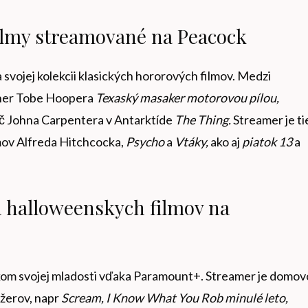
ilmy streamované na Peacock
 svojej kolekcii klasických hororových filmov. Medzi
sher Tobe Hoopera
Texaský masaker motorovou pílou
,
ič Johna Carpentera v Antarktíde
The Thing.
Streamer je ti
mov Alfreda Hitchcocka,
Psycho
a
Vtáky,
ako aj
piatok 13
a
h halloweenskych filmov na
šiakom svojej mladosti vďaka Paramount+. Streamer je domo
žerov, napr
Scream, I Know What You Rob minulé leto,