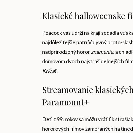
Klasické halloweenske f
Peacock vás udrží na kraji sedadla vďaka
najdôležitejšie patrí
Vplyvný proto-sla
nadprirodzený horor
znamenie,
a chlad
domovom dvoch najstrašidelnejších fil
Kričať.
Streamovanie klasickýc
Paramount+
Deti z 99. rokov sa môžu vrátiť k stra
hororových filmov zameraných na tíned