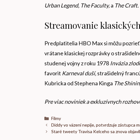
Urban Legend, The Faculty,
a
The Craft.
Streamovanie klasickýc
Predplatitelia HBO Max si môžu pozrie
vrátane klasickej rozprávky o strašide
studenej vojny z roku 1978
Invázia zlode
favorit
Karneval duší,
strašidelný franc
Kubricka od Stephena Kinga
The Shinin
Pre viac noviniek a exkluzívnych rozhov
Kategórie
Filmy
Diddy vo väzení nepije, potvrdzuje zástupca 
Staré tweety Travisa Kelceho sa znova objavil