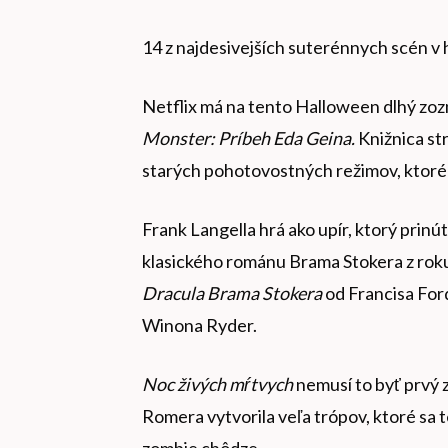
14 z najdesivejších suterénnych scén v
Netflix má na tento Halloween dlhý zoz
Monster: Príbeh Eda Geina.
Knižnica str
starých pohotovostných režimov, ktoré 
Frank Langella hrá ako upír, ktorý prin
klasického románu Brama Stokera z roku 
Dracula Brama Stokera
od Francisa For
Winona Ryder.
Noc živých mŕtvych
nemusí to byť prvý 
Romera vytvorila veľa trópov, ktoré sa 
zombie chôdze.