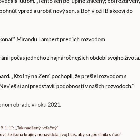
“ povedala ľuďom. „Tento sen bol úplne zničený; bol rozdrven
 pohnúť vpred a urobiť nový sen, a Boh vložil Blakeovi do
ekonať“ Mirandu Lambert pred ich rozvodom
ránil počas jedného z najnáročnejších období svojho života
oard. „Kto iný na Zemi pochopil, že prešiel rozvodom s
evieš si ani predstaviť podobnosti v našich rozvodoch.“
obnom obrade v roku 2021.
 9-1-1“: „Tak nadšený, vďačný“
, že ikona krajiny nenávidela svoj hlas, aby sa „posilnila s ňou“