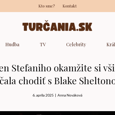
Kto sme?
Kontakt
Hudba
TV
Celebrity
Krá
n Stefaniho okamžite si vši
čala chodiť s Blake Shelto
6. apríla 2025
|
Anna Nováková