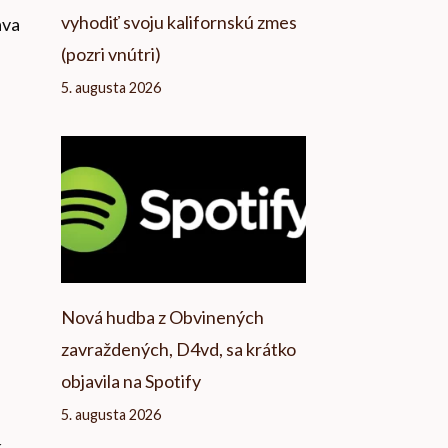
vyhodiť svoju kalifornskú zmes
ava
(pozri vnútri)
5. augusta 2026
Nová hudba z Obvinených
zavraždených, D4vd, sa krátko
objavila na Spotify
5. augusta 2026