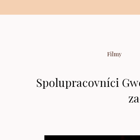
Preskočiť
na
obsah
Filmy
Spolupracovníci Gwe
za