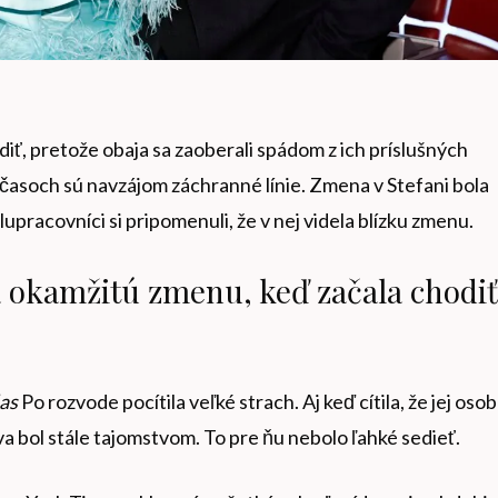
diť, pretože obaja sa zaoberali spádom z ich príslušných
 časoch sú navzájom záchranné línie. Zmena v Stefani bola
lupracovníci si pripomenuli, že v nej videla blízku zmenu.
 okamžitú zmenu, keď začala chodiť
as
Po rozvode pocítila veľké strach. Aj keď cítila, že jej oso
tva bol stále tajomstvom. To pre ňu nebolo ľahké sedieť.