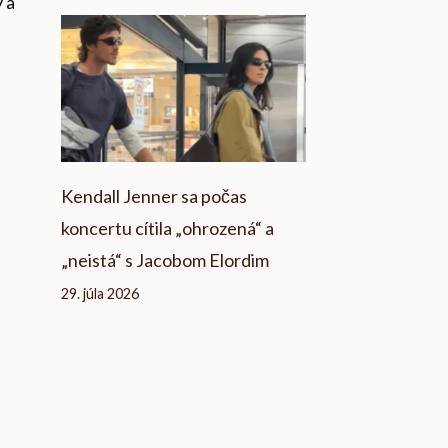
ý a
.
Kendall Jenner sa počas
koncertu cítila „ohrozená“ a
„neistá“ s Jacobom Elordim
29. júla 2026