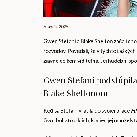
6. apríla 2025
Gwen Stefani a Blake Shelton začali cho
rozvodov. Povedali, že v týchto ťažkých
zjavne celkom viditeľná. Jej hudobní spo
Gwen Stefani podstúpila
Blake Sheltonom
Keď sa Stefani vrátila do svojej práce
Hl
život bol v troskách, koniec jej manžels