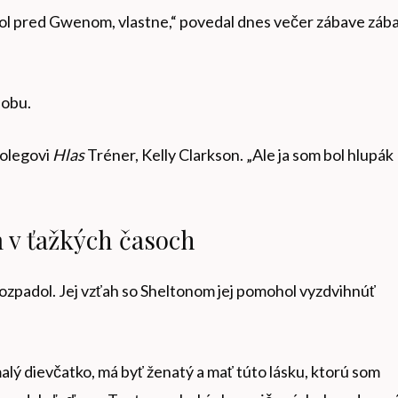
ol pred Gwenom, vlastne,“ povedal dnes večer zábave záb
sobu.
kolegovi
Hlas
Tréner, Kelly Clarkson. „Ale ja som bol hlupák
 v ťažkých časoch
t rozpadol. Jej vzťah so Sheltonom jej pomohol vyzdvihnúť
alý dievčatko, má byť ženatý a mať túto lásku, ktorú som