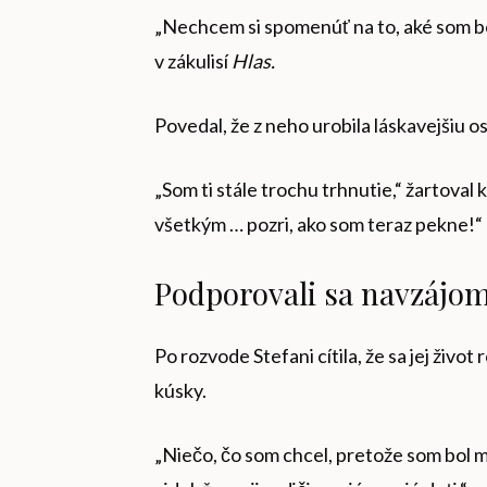
„Nechcem si spomenúť na to, aké som b
v zákulisí
Hlas.
Povedal, že z neho urobila láskavejšiu o
„Som ti stále trochu trhnutie,“ žartoval 
všetkým … pozri, ako som teraz pekne!“
Podporovali sa navzájom
Po rozvode Stefani cítila, že sa jej živo
kúsky.
„Niečo, čo som chcel, pretože som bol m