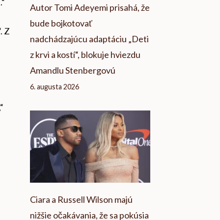
.“
Autor Tomi Adeyemi prisahá, že
bude bojkotovať
. Z
nadchádzajúcu adaptáciu „Deti
z krvi a kostí“, blokuje hviezdu
Amandlu Stenbergovú
6. augusta 2026
“
Ciara a Russell Wilson majú
nižšie očakávania, že sa pokúsia