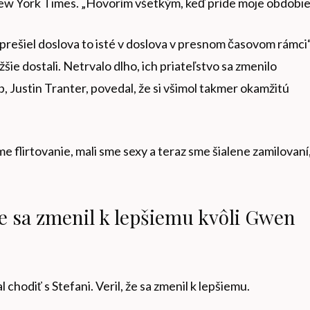
ew York Times. „Hovorím všetkým, keď príde moje obdobie
prešiel doslova to isté v doslova v presnom časovom rámci“
šie dostali. Netrvalo dlho, ich priateľstvo sa zmenilo
b, Justin Tranter, povedal, že si všimol takmer okamžitú
e flirtovanie, mali sme sexy a teraz sme šialene zamilovaní,
že sa zmenil k lepšiemu kvôli Gwen
l chodiť s Stefani. Veril, že sa zmenil k lepšiemu.