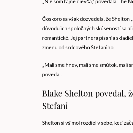
„Nie som tajné dievča,“ povedala The N
Čoskoro sa však dozvedela, že Shelton „
dôvodu ich spoločných skúseností sa bliž
romantické. Jej partnera písania skladie
zmenu od srdcového Stefaniho.
„Mali sme hnev, mali sme smútok, mali sm
povedal.
Blake Shelton povedal, 
Stefani
Shelton si všimol rozdiel v sebe, keď zača