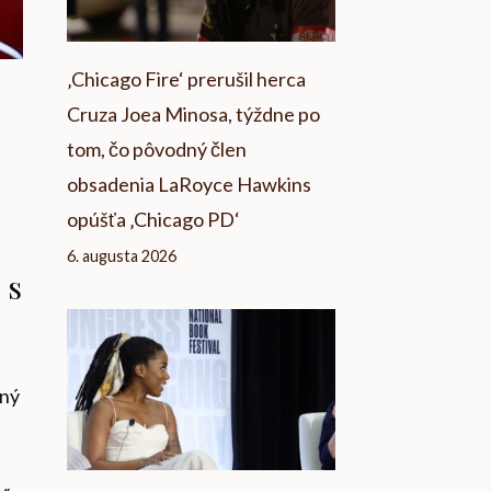
‚Chicago Fire‘ prerušil herca
Cruza Joea Minosa, týždne po
tom, čo pôvodný člen
obsadenia LaRoyce Hawkins
opúšťa ‚Chicago PD‘
6. augusta 2026
 s
bný