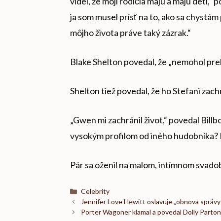
videl, že moji rodičia majú a majú deti,
ja som musel prísť na to, ako sa chystám
môjho života práve taký zázrak.“
Blake Shelton povedal, že „nemohol pr
Shelton tiež povedal, že ho Stefani zach
„Gwen mi zachránil život,“ povedal Billb
vysokým profilom od iného hudobníka? N
Pár sa oženil na malom, intímnom svad
Kategórie
Celebrity
Jennifer Love Hewitt oslavuje „obnova správy
Porter Wagoner klamal a povedal Dolly Partonovi