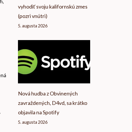
h,
vyhodiť svoju kalifornskú zmes
(pozri vnútri)
5. augusta 2026
ená
Nová hudba z Obvinených
zavraždených, D4vd, sa krátko
,
objavila na Spotify
5. augusta 2026