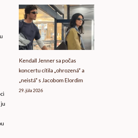
iu
Kendall Jenner sa počas
koncertu cítila „ohrozená“ a
„neistá“ s Jacobom Elordim
29. júla 2026
ci
 ju
ou