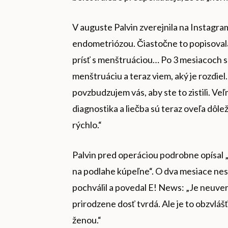
V auguste Palvin zverejnila na Instagram
endometriózou. Čiastočne to popisovala
prísť s menštruáciou… Po 3 mesiacoch s
menštruáciu a teraz viem, aký je rozdie
povzbudzujem vás, aby ste to zistili. Ve
diagnostika a liečba sú teraz oveľa dôle
rýchlo.“
Palvin pred operáciou podrobne opísal „
na podlahe kúpeľne“. O dva mesiace nes
pochválil a povedal E! News: „Je neuveri
prirodzene dosť tvrdá. Ale je to obzvlá
ženou.“