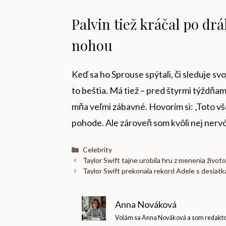
Palvin tiež kráčal po dr
nohou
Keď sa ho Sprouse spýtali, či sleduje sv
to beštia. Má tiež – pred štyrmi týždňami
mňa veľmi zábavné. Hovorím si: ‚Toto vš
pohode. Ale zároveň som kvôli nej nervó
Kategórie
Celebrity
Taylor Swift tajne urobila hru z menenia živo
Taylor Swift prekonala rekord Adele s desiatka
Anna Nováková
Volám sa Anna Nováková a som redaktork