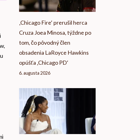
‚Chicago Fire‘ prerušil herca
Cruza Joea Minosa, týždne po
i
tom, čo pôvodný člen
ow,
obsadenia LaRoyce Hawkins
nu
opúšťa ‚Chicago PD‘
6. augusta 2026
mi