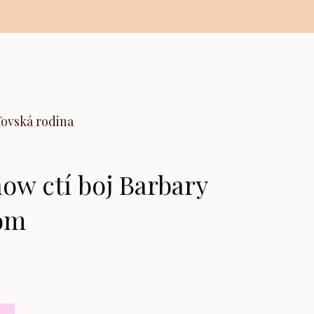
ľovská rodina
ow ctí boj Barbary
vom