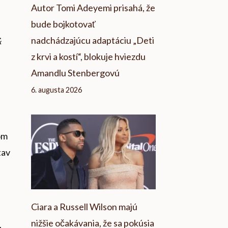
Autor Tomi Adeyemi prisahá, že
bude bojkotovať
nadchádzajúcu adaptáciu „Deti
&
z krvi a kostí“, blokuje hviezdu
Amandlu Stenbergovú
6. augusta 2026
om
tav
Ciara a Russell Wilson majú
nižšie očakávania, že sa pokúsia