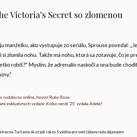
áhe Victoria’s Secret so zlomenou
oju manželku, ako vystupuje zo seriálu, Sprouse povedal: „J
 si zlomila nohu. Takže má nohu, ktorá sa zotavuje, čo je pr
etko robíš?“ Myslím, že adrenalín naskočí a ona bude chodiť
zny.“
tov cudzincov online, hovorí Ruby Rose
mi exkluzívnych vydaní: Koľko verzií ’25‘ vydala Adele?
ou na Turčania.sk už päť rokov. S vášňou pre svet zábavy rada objavujem