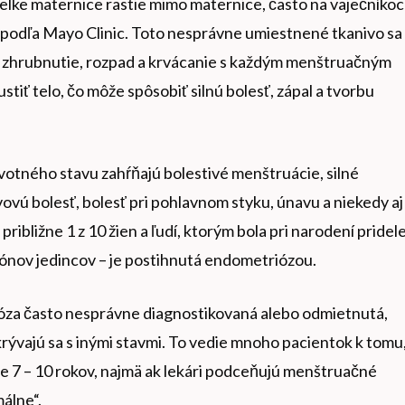
lke maternice rastie mimo maternice, často na vaječníkoc
 podľa Mayo Clinic. Toto nesprávne umiestnené tkanivo sa
– zhrubnutie, rozpad a krvácanie s každým menštruačným
tiť telo, čo môže spôsobiť silnú bolesť, zápal a tvorbu
otného stavu zahŕňajú bolestivé menštruácie, silné
vú bolesť, bolesť pri pohlavnom styku, únavu a niekedy aj
ribližne 1 z 10 žien a ľudí, ktorým bola pri narodení pridel
liónov jedincov – je postihnutá endometriózou.
ióza často nesprávne diagnostikovaná alebo odmietnutá,
rývajú sa s inými stavmi. To vedie mnoho pacientok k tomu
re 7 – 10 rokov, najmä ak lekári podceňujú menštruačné
málne“.