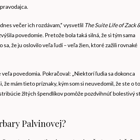
Spravodajca.
dnes večer ich rozdávam,“ vysvetlil
The Suite Life of Zack 
výšila povedomie. Pretože bola taká silná, že si tým sama
a, že ju oslovilo veľa ľudí – veľa žien, ktoré zažili rovnaké
e veľa povedomia. Pokračoval: „Niektorí ľudia sa dokonca
i, že mám tieto príznaky, kým som si neuvedomil, že ste o t
 distribúcie žltých špendlíkov pomôže pozdvihnúť bolestivý s
rbary Palvinovej?