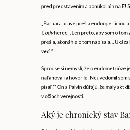
pred predstavením a ponúkol pin na E! 
„Barbara práve prešla endooperáciou a 
Cody
herec. „Len preto, aby som o tom z
prešla, akonáhle o tom napísala… Ukázalo s
veci.“
Sprouse si nemyslí, že o endometrióze j
naťahovali a hovorili: ‚Neuvedomil som s
písali.'“ On a Palvin dúfajú, že malý akt
v očiach verejnosti.
Aký je chronický stav Ba