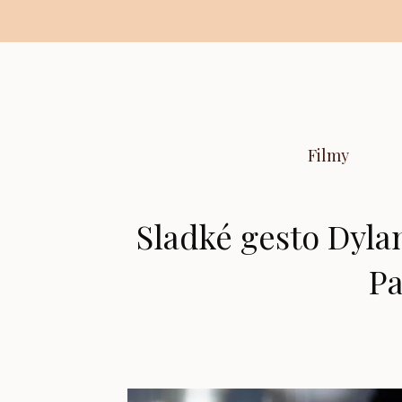
Preskočiť
na
obsah
Filmy
Sladké gesto Dyla
Pa