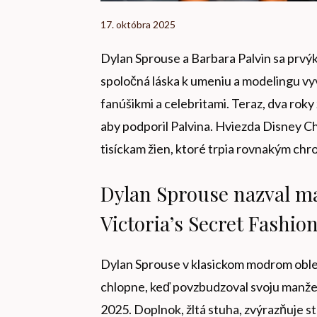
17. októbra 2025
Dylan Sprouse a Barbara Palvin sa prvýkr
spoločná láska k umeniu a modelingu vyv
fanúšikmi a celebritami. Teraz, dva roky
aby podporil Palvina. Hviezda Disney Ch
tisíckam žien, ktoré trpia rovnakým ch
Dylan Sprouse nazval m
Victoria’s Secret Fashio
Dylan Sprouse v klasickom modrom oble
chlopne, keď povzbudzoval svoju manžel
2025. Doplnok, žltá stuha, zvýrazňuje st