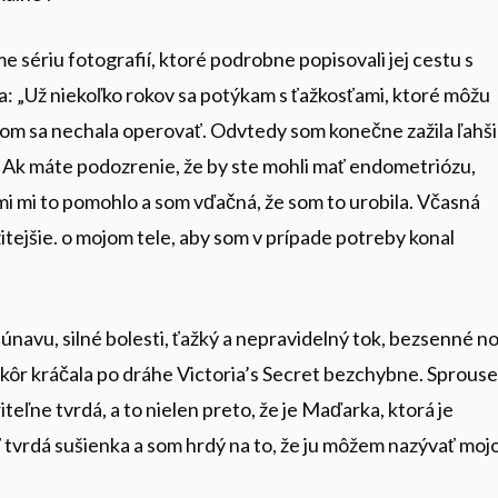
e sériu fotografií, ktoré podrobne popisovali jej cestu s
: „Už niekoľko rokov sa potýkam s ťažkosťami, ktoré môžu
om sa nechala operovať. Odvtedy som konečne zažila ľahš
l. Ak máte podozrenie, že by ste mohli mať endometriózu,
ľmi mi to pomohlo a som vďačná, že som to urobila. Včasná
žitejšie. o mojom tele, aby som v prípade potreby konal
únavu, silné bolesti, ťažký a nepravidelný tok, bezsenné no
kôr kráčala po dráhe Victoria’s Secret bezchybne. Sprouse
teľne tvrdá, a to nielen preto, že je Maďarka, ktorá je
šť tvrdá sušienka a som hrdý na to, že ju môžem nazývať moj