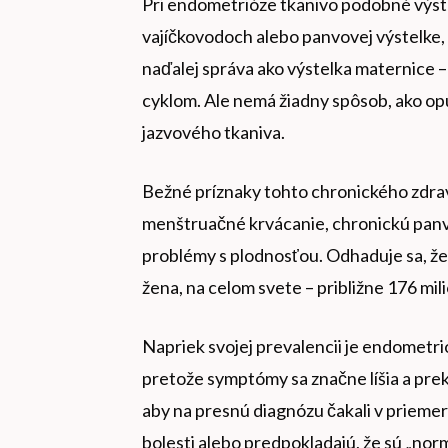
Pri endometrióze tkanivo podobné výste
vajíčkovodoch alebo panvovej výstelke,
naďalej správa ako výstelka maternice 
cyklom. Ale nemá žiadny spôsob, ako opus
jazvového tkaniva.
Bežné príznaky tohto chronického zdrav
menštruačné krvácanie, chronickú panvo
problémy s plodnosťou. Odhaduje sa, že p
žena, na celom svete – približne 176 mi
Napriek svojej prevalencii je endometr
pretože symptómy sa značne líšia a prek
aby na presnú diagnózu čakali v prieme
bolesti alebo predpokladajú, že sú „nor