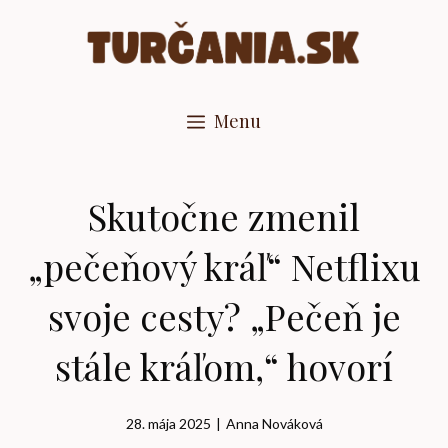
Preskočiť
na
obsah
Menu
Skutočne zmenil
„pečeňový kráľ“ Netflixu
svoje cesty? „Pečeň je
stále kráľom,“ hovorí
28. mája 2025
|
Anna Nováková