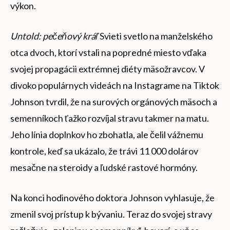
výkon.
Untold: pečeňový kráľ
Svieti svetlo na manželského
otca dvoch, ktorí vstali na popredné miesto vďaka
svojej propagácii extrémnej diéty mäsožravcov. V
divoko populárnych videách na Instagrame na Tiktok
Johnson tvrdil, že na surových orgánových mäsoch a
semenníkoch ťažko rozvíjal stravu takmer na matu.
Jeho línia doplnkov ho zbohatla, ale čelil vážnemu
kontrole, keď sa ukázalo, že trávi 11 000 dolárov
mesačne na steroidy a ľudské rastové hormóny.
Na konci hodinového doktora Johnson vyhlasuje, že
zmenil svoj prístup k bývaniu. Teraz do svojej stravy