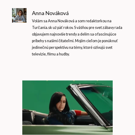
Anna Nováková
Volám sa Anna Nováková a som redaktorkou na
Turčania.sk už päť rokov. S vášňou pre svet zábavy rada
objavujem najnovšie trendy a delím sa o fascinujúce
príbehy s našimi čitateľmi. Mojím cieľom je ponúknuť
jedinečnú perspektívu na témy, ktoré oživujú svet
televízie, filmu a hudby.