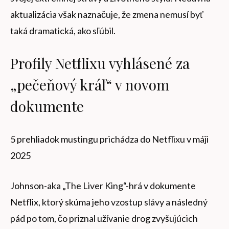
aktualizácia však naznačuje, že zmena nemusí byť
taká dramatická, ako sľúbil.
Profily Netflixu vyhlásené za
„pečeňový kráľ“ v novom
dokumente
5 prehliadok mustingu prichádza do Netflixu v máji
2025
Johnson-aka „The Liver King“-hrá v dokumente
Netflix, ktorý skúma jeho vzostup slávy a následný
pád po tom, čo priznal užívanie drog zvyšujúcich