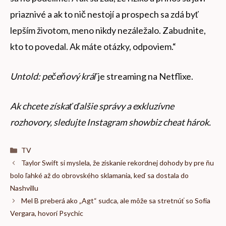
priaznivé a ak to nič nestojí a prospech sa zdá byť
lepším životom, meno nikdy nezáležalo. Zabudnite,
kto to povedal. Ak máte otázky, odpoviem.“
Untold: pečeňový kráľ
je streaming na Netflixe.
Ak chcete získať ďalšie správy a exkluzívne
rozhovory, sledujte
Instagram showbiz cheat hárok
.
Kategórie
TV
Taylor Swift si myslela, že získanie rekordnej dohody by pre ňu
bolo ľahké až do obrovského sklamania, keď sa dostala do
Nashvillu
Mel B preberá ako „Agt“ sudca, ale môže sa stretnúť so Sofía
Vergara, hovorí Psychic