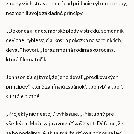
zmeny v ich strave, napríklad pridanie rýb do ponuky,
nezmenili svoje základné princípy.
„Dokonca aj dnes, morské plody v stredu, semenník
ceviche, rybie vajcia, kosť a pokožka na sardinkách,
deväť,“ hovorí. „Teraz sme iná rodina ako rodina,
ktorá film natočila.
Johnson ďalej tvrdí, že jeho deväť „predkovských
princípov“, ktoré zahŕňajú „spánok“, „pohyb“ a „boj“,
sú stále platné.
„Projekty nič nestojí,“ vyhlasuje. „Prístupný pre
všetkých. Môže zajtra zmeniť váš život. Dúfame, že
sa ho podelíme. A ak sa zdá, že riziko a prínos sa javí