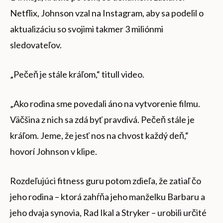
Netflix, Johnson vzal na Instagram, aby sa podelil o
aktualizáciu so svojimi takmer 3 miliónmi
sledovateľov.
„Pečeň je stále kráľom,“ titull video.
„Ako rodina sme povedali áno na vytvorenie filmu.
Väčšina z nich sa zdá byť pravdivá. Pečeň stále je
kráľom. Jeme, že jesť nos na chvost každý deň,“
hovorí Johnson v klipe.
Rozdeľujúci fitness guru potom zdieľa, že zatiaľ čo
jeho rodina – ktorá zahŕňa jeho manželku Barbaru a
jeho dvaja synovia, Rad Ikal a Stryker – urobili určité