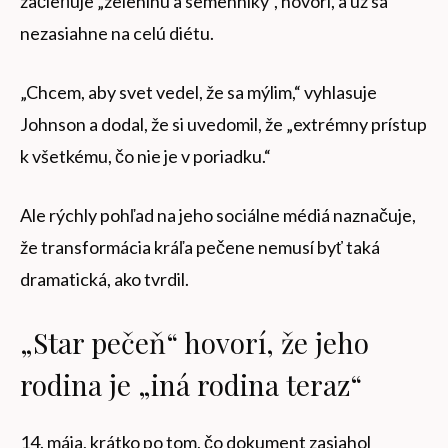
začleňuje „zeleninu a semenníky“, hovorí, a už sa
nezasiahne na celú diétu.
„Chcem, aby svet vedel, že sa mýlim,“ vyhlasuje
Johnson a dodal, že si uvedomil, že „extrémny prístup
k všetkému, čo nie je v poriadku.“
Ale rýchly pohľad na jeho sociálne médiá naznačuje,
že transformácia kráľa pečene nemusí byť taká
dramatická, ako tvrdil.
„Star pečeň“ hovorí, že jeho
rodina je „iná rodina teraz“
14. mája, krátko po tom, čo dokument zasiahol