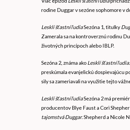
Viac epizód
Lesklí šťastní ľudia
prichádz
rodine Duggar v sezóne sophomore v 
Lesklí šťastní ľudia
Sezóna 1, titulky
Dug
Zamerala sa na kontroverznú rodinu Dug
životných princípoch alebo IBLP.
Sezóna 2, známa ako
Lesklí šťastní ľudi
preskúmala evanjelickú dospievajúcu pop
sily sa zameriavali na využitie tejto vážn
Lesklí šťastní ľudia
Sezóna 2 má premiéru
producentov Blye Faust a Cori Shepher
tajomstvá Duggar.
Shepherd a Nicole 