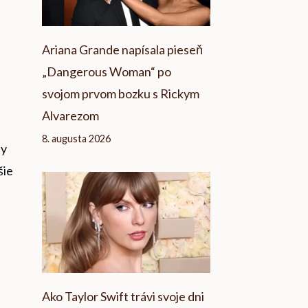
Ariana Grande napísala pieseň
„Dangerous Woman“ po
svojom prvom bozku s Rickym
Alvarezom
8. augusta 2026
by
šie
Ako Taylor Swift trávi svoje dni