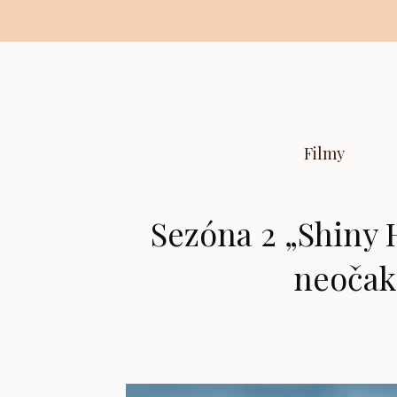
Preskočiť
na
obsah
Filmy
Sezóna 2 „Shiny 
neočak