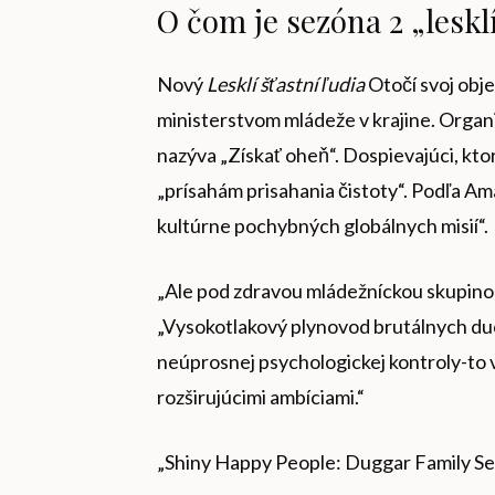
O čom je sezóna 2 „leskl
Nový
Lesklí šťastní ľudia
Otočí svoj obj
ministerstvom mládeže v krajine. Organiz
nazýva „Získať oheň“. Dospievajúci, ktorí
„prísahám prisahania čistoty“. Podľa Am
kultúrne pochybných globálnych misií“.
„Ale pod zdravou mládežníckou skupinou 
„Vysokotlakový plynovod brutálnych du
neúprosnej psychologickej kontroly-to
rozširujúcimi ambíciami.“
„Shiny Happy People: Duggar Family Sec