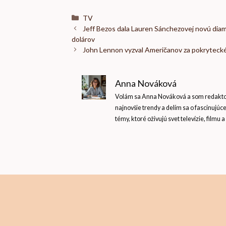
Kategórie
TV
Jeff Bezos dala Lauren Sánchezovej novú diaman
dolárov
John Lennon vyzval Američanov za pokryteck
Anna Nováková
Volám sa Anna Nováková a som redaktork
najnovšie trendy a delím sa o fascinujúc
témy, ktoré oživujú svet televízie, filmu a