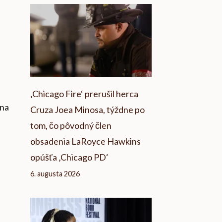
‚Chicago Fire‘ prerušil herca
 na
Cruza Joea Minosa, týždne po
tom, čo pôvodný člen
obsadenia LaRoyce Hawkins
opúšťa ‚Chicago PD‘
6. augusta 2026