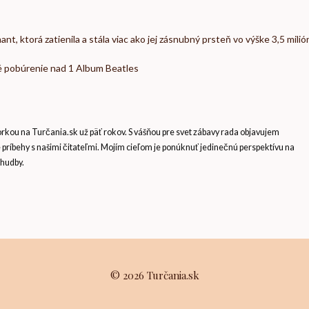
t, ktorá zatienila a stála viac ako jej zásnubný prsteň vo výške 3,5 milió
é pobúrenie nad 1 Album Beatles
ou na Turčania.sk už päť rokov. S vášňou pre svet zábavy rada objavujem
e príbehy s našimi čitateľmi. Mojím cieľom je ponúknuť jedinečnú perspektívu na
 hudby.
© 2026 Turčania.sk