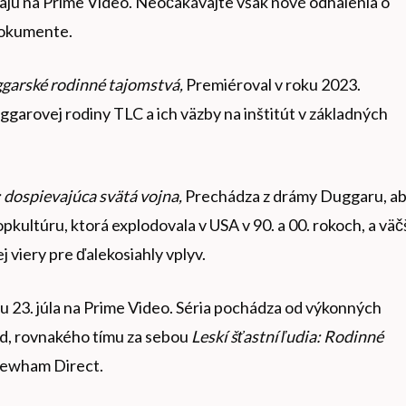
ajú na Prime Video. Neočakávajte však nové odhalenia o
dokumente.
garské rodinné tajomstvá,
Premiéroval v roku 2023.
garovej rodiny TLC a ich väzby na inštitút v základných
a: dospievajúca svätá vojna,
Prechádza z drámy Duggaru, a
kultúru, ktorá explodovala v USA v 90. a 00. rokoch, a väč
ej viery pre ďalekosiahly vplyv.
 23. júla na Prime Video. Séria pochádza od výkonných
d, rovnakého tímu za sebou
Leskí šťastní ľudia: Rodinné
Newham Direct.