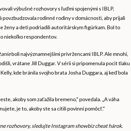
vovali výbušné rozhovory s ľuďmi spojenými s IBLP,
 povzbudzovala rodinné rodiny v domácnosti, aby prijali
de ženy a deti podriadili autoritárskym figúrkam. Bol to
dlo niekoľko respondentov.
ítanie
boli najvýznamnejšími prívržencami IBLP. Ale mnohí,
išli, vrátane Jill Duggar. V sérii si pripomenula pocit tlaku
lly, kde bránila svojho brata Josha Duggara, aj keď bola
mieste, akoby som zaťažila bremeno,“ povedala. „A váha
ujete, je to, akoby ste sa cítili povinní pomôcť.“
vne rozhovory, sledujte
Instagram showbiz cheat hárok
.