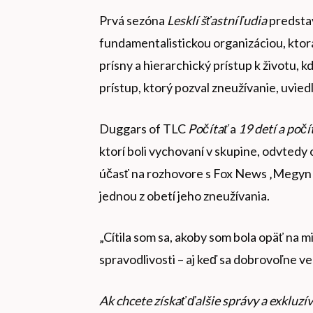
Prvá sezóna
Lesklí šťastní ľudia
predsta
fundamentalistickou organizáciou, ktorá
prísny a hierarchický prístup k životu, k
prístup, ktorý pozval zneužívanie, uvie
Duggars of TLC
Počítať
a
19 detí a poč
ktorí boli vychovaní v skupine, odvtedy od
účasť na rozhovore s Fox News ‚Megyn Ke
jednou z obetí jeho zneužívania.
„Cítila som sa, akoby som bola opäť na 
spravodlivosti – aj keď sa dobrovoľne ven
Ak chcete získať ďalšie správy a exkluzí