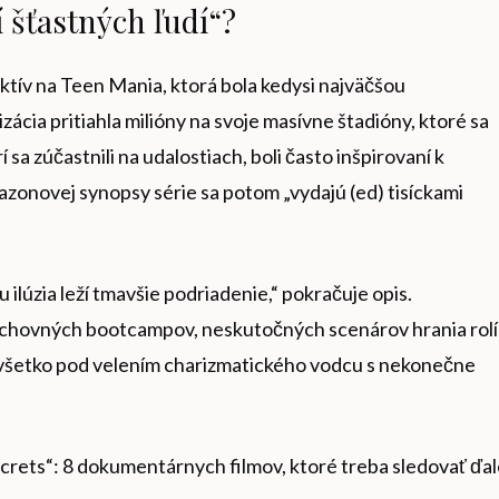
í šťastných ľudí“?
ektív na Teen Mania, ktorá bola kedysi najväčšou
ácia pritiahla milióny na svoje masívne štadióny, ktoré sa
 sa zúčastnili na udalostiach, boli často inšpirovaní k
azonovej synopsy série sa potom „vydajú (ed) tisíckami
ilúzia leží tmavšie podriadenie,“ pokračuje opis.
chovných bootcampov, neskutočných scenárov hrania rolí
 všetko pod velením charizmatického vodcu s nekonečne
rets“: 8 dokumentárnych filmov, ktoré treba sledovať ďal