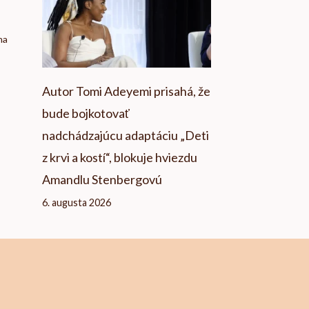
na
Autor Tomi Adeyemi prisahá, že
bude bojkotovať
nadchádzajúcu adaptáciu „Deti
z krvi a kostí“, blokuje hviezdu
Amandlu Stenbergovú
6. augusta 2026