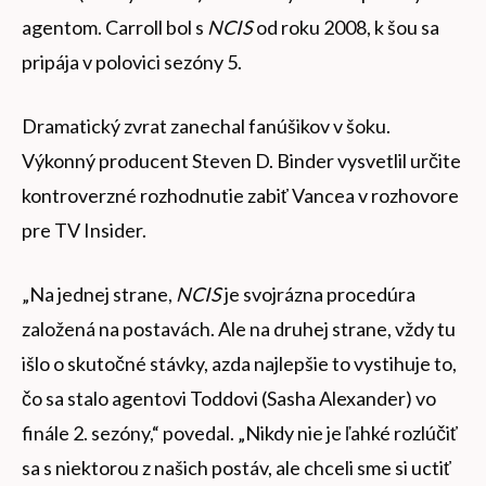
agentom. Carroll bol s
NCIS
od roku 2008, k šou sa
pripája v polovici sezóny 5.
Dramatický zvrat zanechal fanúšikov v šoku.
Výkonný producent Steven D. Binder vysvetlil určite
kontroverzné rozhodnutie zabiť Vancea v rozhovore
pre TV Insider.
„Na jednej strane,
NCIS
je svojrázna procedúra
založená na postavách. Ale na druhej strane, vždy tu
išlo o skutočné stávky, azda najlepšie to vystihuje to,
čo sa stalo agentovi Toddovi (Sasha Alexander) vo
finále 2. sezóny,“ povedal. „Nikdy nie je ľahké rozlúčiť
sa s niektorou z našich postáv, ale chceli sme si uctiť