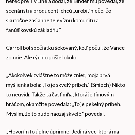
herec pre TVLine a dodal, že Binder mu povedal, že
scenáristi a producenti chcú „urobiť niečo, čo
skutočne zasiahne televíznu komunitu a
fanúšikovskú základňu.“
Carroll bol spočiatku šokovaný, keď počul, že Vance
zomrie. Ale rýchlo prišiel okolo.
„Akokoľvek zvláštne to môže znieť, moja prvá
myšlienka bola: „To je skvelý príbeh.“ (Smiech) Nikto
to neuvidí. Takže tá časť mňa, ktorá je tímovým
hráčom, okamžite povedala: „To je pekelný príbeh.
Myslím, že to bude naozaj skvelé,“ povedal.
„Hovorím to úplne úprimne: Jediná vec, ktorá ma