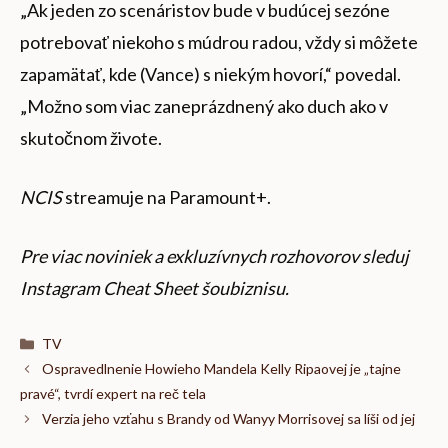
„Ak jeden zo scenáristov bude v budúcej sezóne
potrebovať niekoho s múdrou radou, vždy si môžete
zapamätať, kde (Vance) s niekým hovorí,“ povedal.
„Možno som viac zaneprázdnený ako duch ako v
skutočnom živote.
NCIS
streamuje na Paramount+.
Pre viac noviniek a exkluzívnych rozhovorov sleduj
Instagram Cheat Sheet šoubiznisu
.
Kategórie
TV
Ospravedlnenie Howieho Mandela Kelly Ripaovej je „tajne
pravé“, tvrdí expert na reč tela
Verzia jeho vzťahu s Brandy od Wanyy Morrisovej sa líši od jej