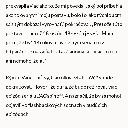
prekvapila viac ako to, že mi povedali, aký bol príbeh a
ako to ovplyvní moju postavu, bolo to, ako rýchlo som
sa s tým dokázal vyrovnať,“ pokračoval. „Pretože túto
postavu hrám už 18 sezón. 18 sezón je veľa. Mám
pocit, že byť 18 rokov pravidelným seriálom v
hitparáde je na začiatok taká anomália… viac som si
ani nemohol želať.“
Kým je Vance mŕtvy, Carrollov vzťah s
NCIS
bude
pokračovať. Hovorí, že dúfa, že bude režírovať viac
epizód seriálu
JAG
spinoff. A naznačil, že by sa mohol
objaviť vo flashbackových scénach v budúcich
epizódach.