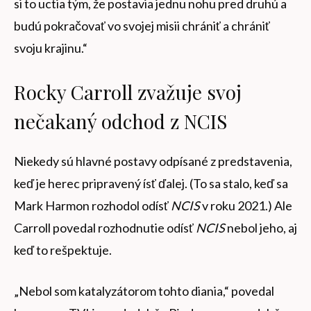
si to uctia tým, že postavia jednu nohu pred druhú a
budú pokračovať vo svojej misii chrániť a chrániť
svoju krajinu.“
Rocky Carroll zvažuje svoj
nečakaný odchod z NCIS
Niekedy sú hlavné postavy odpísané z predstavenia,
keď je herec pripravený ísť ďalej. (To sa stalo, keď sa
Mark Harmon rozhodol odísť
NCIS
v roku 2021.) Ale
Carroll povedal rozhodnutie odísť
NCIS
nebol jeho, aj
keď to rešpektuje.
„Nebol som katalyzátorom tohto diania,“ povedal