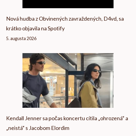
Nová hudba z Obvinených zavraždených, D4vd, sa
krátko objavila na Spotify
5. augusta 2026
Kendall Jenner sa počas koncertu cítila „ohrozená“ a
„neistá“ s Jacobom Elordim