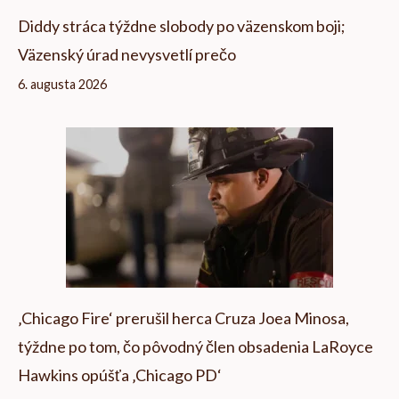
Diddy stráca týždne slobody po väzenskom boji;
Väzenský úrad nevysvetlí prečo
6. augusta 2026
‚Chicago Fire‘ prerušil herca Cruza Joea Minosa,
týždne po tom, čo pôvodný člen obsadenia LaRoyce
Hawkins opúšťa ‚Chicago PD‘