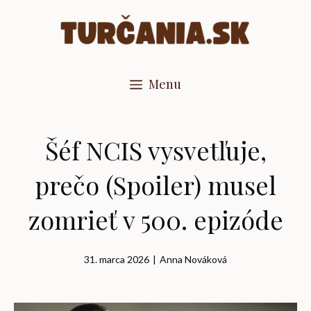
Preskočiť
na
obsah
Menu
Šéf NCIS vysvetľuje,
prečo (Spoiler) musel
zomrieť v 500. epizóde
31. marca 2026
|
Anna Nováková