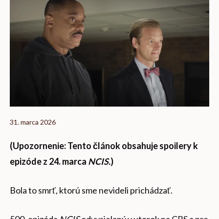
31. marca 2026
(Upozornenie: Tento článok obsahuje spoilery k
epizóde z 24. marca
NCIS.
)
Bola to smrť, ktorú sme nevideli prichádzať.
500. epizóda
NCIS
odvysielaný v utorok na CBS a pre