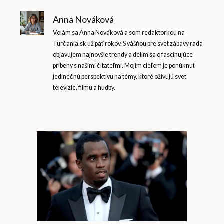
Anna Nováková
Volám sa Anna Nováková a som redaktorkou na
Turčania.sk už päť rokov. S vášňou pre svet zábavy rada
objavujem najnovšie trendy a delím sa o fascinujúce
príbehy s našimi čitateľmi. Mojím cieľom je ponúknuť
jedinečnú perspektívu na témy, ktoré oživujú svet
televízie, filmu a hudby.