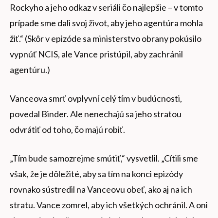
Rockyho a jeho odkaz v seriáli čo najlepšie – v tomto
prípade sme dali svoj život, aby jeho agentúra mohla
žiť.“ (Skôr v epizóde sa ministerstvo obrany pokúsilo
vypnúť NCIS, ale Vance pristúpil, aby zachránil
agentúru.)
Vanceova smrť ovplyvní celý tím v budúcnosti,
povedal Binder. Ale nenechajú sa jeho stratou
odvrátiť od toho, čo majú robiť.
„Tím bude samozrejme smútiť,“ vysvetlil. „Cítili sme
však, že je dôležité, aby sa tím na konci epizódy
rovnako sústredil na Vanceovu obeť, ako aj na ich
stratu. Vance zomrel, aby ich všetkých ochránil. A oni