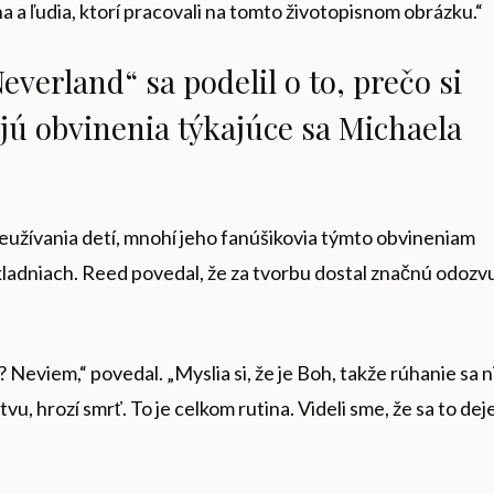
a a ľudia, ktorí pracovali na tomto životopisnom obrázku.“
everland“ sa podelil o to, prečo si
ajú obvinenia týkajúce sa Michaela
eužívania detí, mnohí jeho fanúšikovia týmto obvineniam
kladniach. Reed povedal, že za tvorbu dostal značnú odozv
 Neviem,“ povedal. „Myslia si, že je Boh, takže rúhanie sa n
u, hrozí smrť. To je celkom rutina. Videli sme, že sa to dej