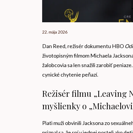
22. mája 2026
Dan Reed, režisér dokumentu HBO
Odc
životopisným filmom Michaela Jackson
žalobcovia sa len snažili zarobiť peniaze
cynické chytenie peňazí.
Režisér filmu „Leaving N
myšlienky o „Michaelovi
Piati muži obvinili Jacksona zo sexuálne
priznal sa, že spí v jednej posteli ako 