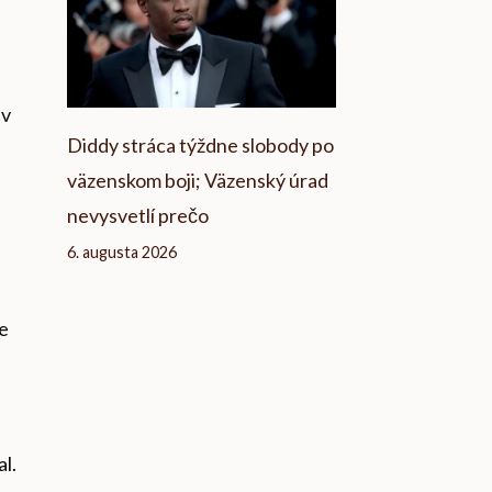
 v
Diddy stráca týždne slobody po
väzenskom boji; Väzenský úrad
nevysvetlí prečo
6. augusta 2026
ne
al.