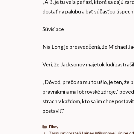
„A B, je tu veľa peňazí, ktoré sa dajú z
dostať na palubu a byť súčasťou úspechu
Súvisiace
Nia Long je presvedčená, že Michael Ja
Verí, že Jacksonov majetok ľudí zastrašil
„Dôvod, prečo sa mu to ušlo, je ten, že
právnikmi a mal obrovské zdroje,“ pove
strach v každom, kto sa im chce postavi
postaviť.“
Kategórie
Filmy
Zásnubný prsteň Lainey Wilsonovej „úplne odm