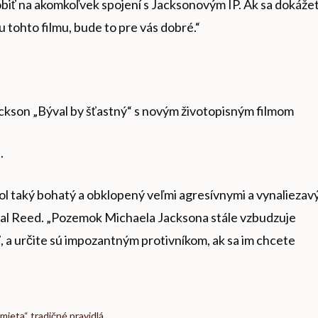
arobiť na akomkoľvek spojení s Jacksonovým IP. Ak sa dokáže
 tohto filmu, bude to pre vás dobré.“
ckson „Býval by šťastný“ s novým životopisným filmom
.
 bol taký bohatý a obklopený veľmi agresívnymi a vynaliezav
dal Reed. „Pozemok Michaela Jacksona stále vzbudzuje
ť, a určite sú impozantným protivníkom, ak sa im chcete
ieta“ tradičné pravidlá