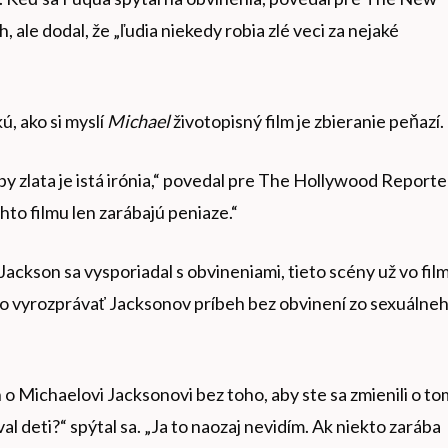
 ale dodal, že „ľudia niekedy robia zlé veci za nejaké
, ako si myslí
Michael
životopisný film je zbieranie peňazí.
y zlata je istá irónia,“ povedal pre The Hollywood Reporte
ohto filmu len zarábajú peniaze.“
e Jackson sa vysporiadal s obvineniami, tieto scény už vo fil
ivo vyrozprávať Jacksonov príbeh bez obvinení zo sexuálne
 Michaelovi Jacksonovi bez toho, aby ste sa zmienili o to
al deti?“ spýtal sa. „Ja to naozaj nevidím. Ak niekto zarába