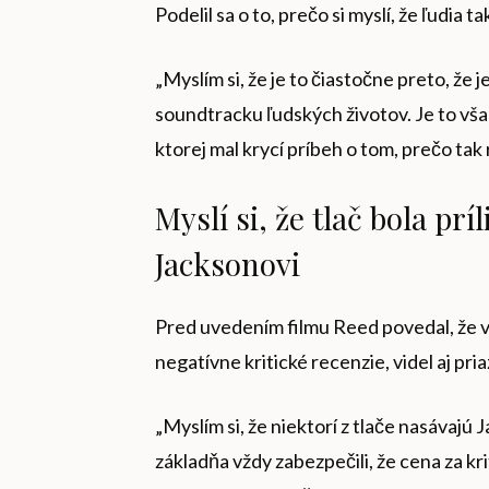
Podelil sa o to, prečo si myslí, že ľudia t
„Myslím si, že je to čiastočne preto, že
soundtracku ľudských životov. Je to však 
ktorej mal krycí príbeh o tom, prečo tak
Myslí si, že tlač bola prí
Jacksonovi
Pred uvedením filmu Reed povedal, že vid
negatívne kritické recenzie, videl aj pri
„Myslím si, že niektorí z tlače nasávajú
základňa vždy zabezpečili, že cena za kr