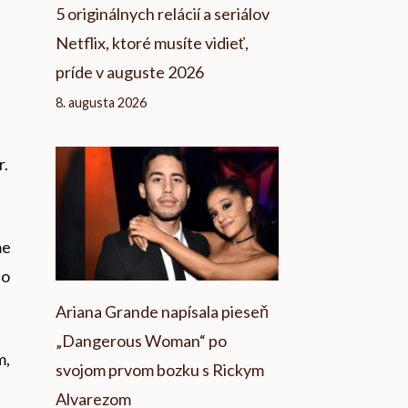
5 originálnych relácií a seriálov
Netflix, ktoré musíte vidieť,
príde v auguste 2026
8. augusta 2026
r.
me
ho
Ariana Grande napísala pieseň
„Dangerous Woman“ po
m,
svojom prvom bozku s Rickym
Alvarezom