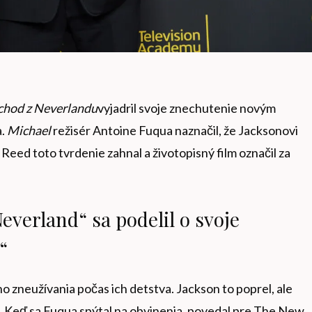
hod z Neverlandu
vyjadril svoje znechutenie novým
a.
Michael
režisér Antoine Fuqua naznačil, že Jacksonovi
. Reed toto tvrdenie zahnal a životopisný film označil za
everland“ sa podelil o svoje
“
ho zneužívania počas ich detstva. Jackson to poprel, ale
deti. Keď sa Fuqua spýtal na obvinenia, povedal pre The New