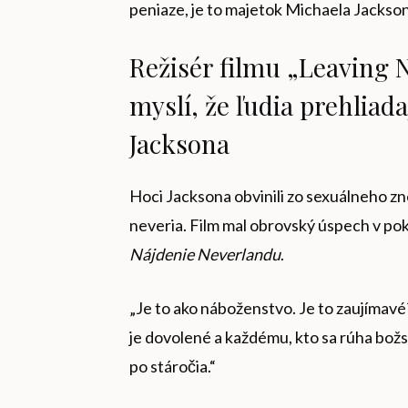
peniaze, je to majetok Michaela Jackson
Režisér filmu „Leaving N
myslí, že ľudia prehliad
Jacksona
Hoci Jacksona obvinili zo sexuálneho zn
neveria. Film mal obrovský úspech v po
Nájdenie Neverlandu
.
„Je to ako náboženstvo. Je to zaujímavé?
je dovolené a každému, kto sa rúha božstv
po stáročia.“