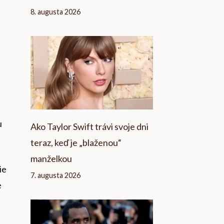
8. augusta 2026
u
Ako Taylor Swift trávi svoje dni
teraz, keď je „blaženou“
manželkou
ie
7. augusta 2026
e