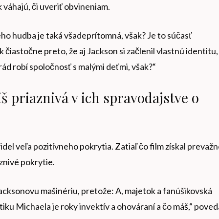
ak váhajú, či uveriť obvineniam.
 jeho hudba je taká všadeprítomná, však? Je to súčasť
čiastočne preto, že aj Jackson si začlenil vlastnú identitu,
 rád robí spoločnosť s malými deťmi, však?“
liš priaznivá v ich spravodajstve o
el veľa pozitívneho pokrytia. Zatiaľ čo film získal prevaž
aznivé pokrytie.
 Jacksonovu mašinériu, pretože: A, majetok a fanúšikovská
itiku Michaela je roky invektív a ohováraní a čo máš,“ poved