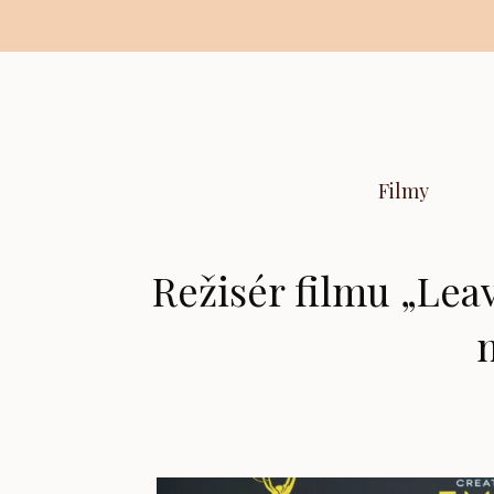
Preskočiť
na
obsah
Filmy
Režisér filmu „Lea