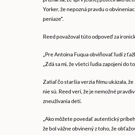
Yorker, že nepozná pravdu o obvineniach,
peniaze“.
Reed považoval túto odpoveď za ironickú
„Pre Antoina Fuqua obviňovať ľudí z ťažb
„Zdá sa mi, že všetci ľudia zapojení do t
Zatiaľ čo staršia verzia filmu ukázala, ž
nie sú. Reed verí, že je nemožné pravd
zneužívania detí.
„Ako môžete povedať autentický príbeh o
že bol vážne obvinený z toho, že obťažov