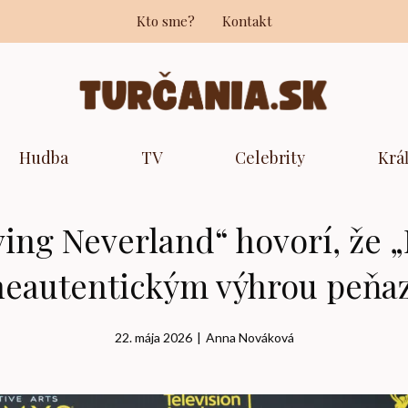
Kto sme?
Kontakt
Hudba
TV
Celebrity
Krá
ving Neverland“ hovorí, že „
neautentickým výhrou peňaz
22. mája 2026
|
Anna Nováková