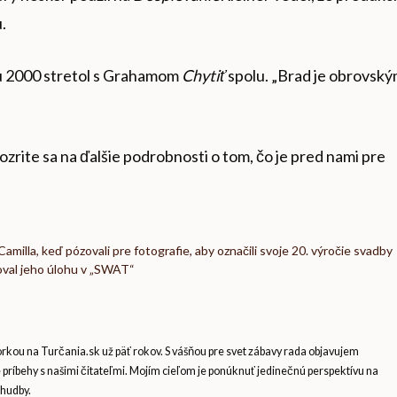
.
oku 2000 stretol s Grahamom
Chytiť
spolu. „Brad je obrovsk
ozrite sa na ďalšie podrobnosti o tom, čo je pred nami pre
 Camilla, keď pózovali pre fotografie, aby označili svoje 20. výročie svadby
oval jeho úlohu v „SWAT“
ou na Turčania.sk už päť rokov. S vášňou pre svet zábavy rada objavujem
e príbehy s našimi čitateľmi. Mojím cieľom je ponúknuť jedinečnú perspektívu na
 hudby.