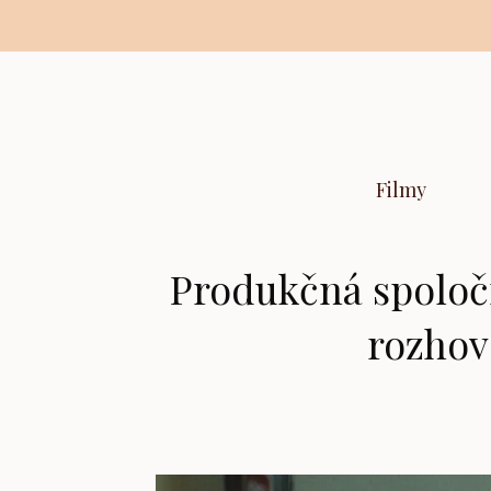
Preskočiť
na
obsah
Filmy
Produkčná spoločn
rozhov