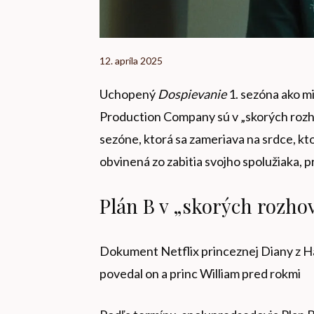
12. apríla 2025
Uchopený
Dospievanie
1. sezóna ako mi
Production Company sú v „skorých roz
sezóne, ktorá sa zameriava na srdce, kto
obvinená zo zabitia svojho spolužiaka, 
Plán B v „skorých rozho
Dokument Netflix princeznej Diany z 
povedal on a princ William pred rokmi