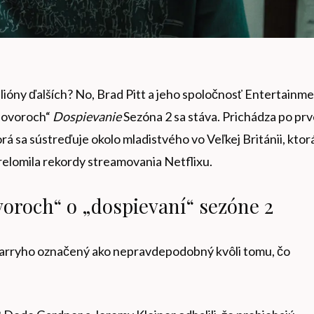
lióny ďalších? No, Brad Pitt a jeho spoločnosť Entertainm
hovoroch“
Dospievanie
Sezóna 2 sa stáva. Prichádza po prv
rá sa sústreďuje okolo mladistvého vo Veľkej Británii, ktorá
prelomila rekordy streamovania Netflixu.
voroch“ o „dospievaní“ sezóne 2
Harryho označený ako nepravdepodobný kvôli tomu, čo