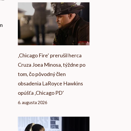
ým
‚Chicago Fire‘ prerušil herca
Cruza Joea Minosa, týždne po
tom, čo pôvodný člen
obsadenia LaRoyce Hawkins
opúšťa ‚Chicago PD‘
6. augusta 2026