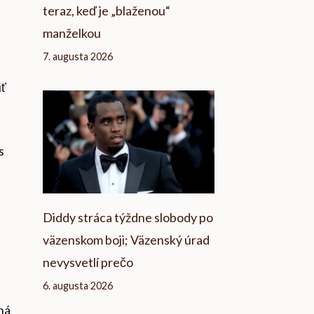
teraz, keď je „blaženou“
manželkou
7. augusta 2026
iť
s
Diddy stráca týždne slobody po
väzenskom boji; Väzenský úrad
nevysvetlí prečo
6. augusta 2026
ná