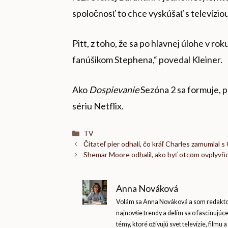
spoločnosť to chce vyskúšať s televíziou
Pitt, z toho, že sa po hlavnej úlohe v r
fanúšikom Stephena,“ povedal Kleiner.
Ako
Dospievanie
Sezóna 2 sa formuje, p
sériu Netflix.
Kategórie
TV
Čitateľ pier odhalí, čo kráľ Charles zamumlal s
Shemar Moore odhalil, ako byť otcom ovplyvň
Anna Nováková
Volám sa Anna Nováková a som redaktork
najnovšie trendy a delím sa o fascinujúc
témy, ktoré oživujú svet televízie, filmu a