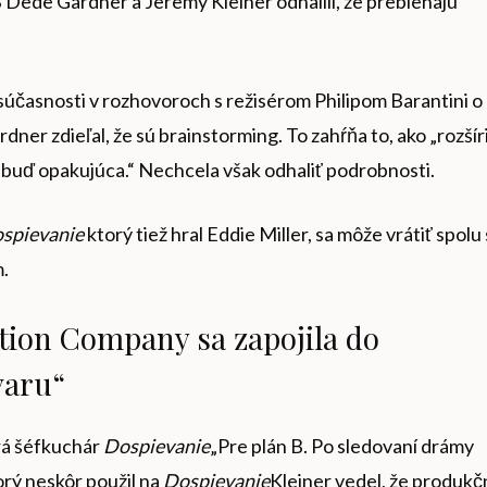
 Dede Gardner a Jeremy Kleiner odhalili, že prebiehajú
 súčasnosti v rozhovoroch s režisérom Philipom Barantini o
ner zdieľal, že sú brainstorming. To zahŕňa to, ako „rozšír
nebuď opakujúca.“ Nechcela však odhaliť podrobnosti.
spievanie
ktorý tiež hral Eddie Miller, sa môže vrátiť spolu 
.
ction Company sa zapojila do
varu“
rá šéfkuchár
Dospievanie
„Pre plán B. Po sledovaní drámy
orý neskôr použil na
Dospievanie
Kleiner vedel, že produkč