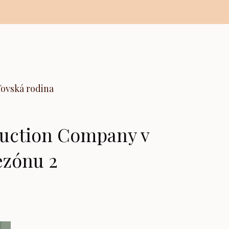
ľovská rodina
oduction Company v
ezónu 2