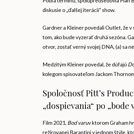
Podľa termínu, spolupredsedovia Plan B
diskusie o „ďalšej iterácii“ show.
Gardner a Kleiner povedali Outlet, že v
tom, ako bude vyzerať druhá sezóna. Gard
otvor, zostať verný svojej DNA, (a) sa 
Medzitým Kleiner povedal, že dúfajú
Do
kolegom spisovateľom Jackom Thornom
Spoločnosť Pitt’s Produ
„dospievania“ po „bode 
Film 2021,
Bod varu
v ktorom Graham h
režírovanej Barantini v jednom štýle, kt