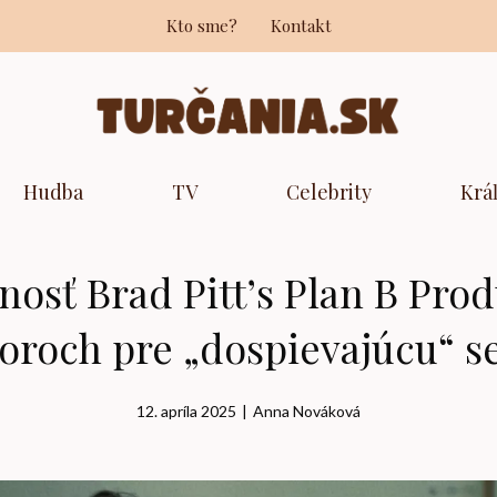
Kto sme?
Kontakt
Hudba
TV
Celebrity
Krá
osť Brad Pitt’s Plan B Pr
oroch pre „dospievajúcu“ s
12. apríla 2025
|
Anna Nováková