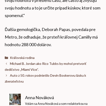
svoju hodnotu v priebehu času, ale často aj zvyšujú
svoju hodnotu a to je určite prípad kúskov, ktoré som
spomenul.“
Ďalšia gemologička, Deborah Papas, povedala pre
Metro, že odhaduje, že prsteň kráľovnej Camilly má
hodnotu 288 000 dolárov.
Kategórie
Kráľovská rodina
Michael B. Jordan ako Rico Tubbs by mohol pretvoriť
dedičstvo „Miami Vice“.
Auto z 50. rokov podnietilo Devin Bookerovu lásku k
zberateľstvu
Anna Nováková
Volám sa Anna Nováková a som redaktorkou na