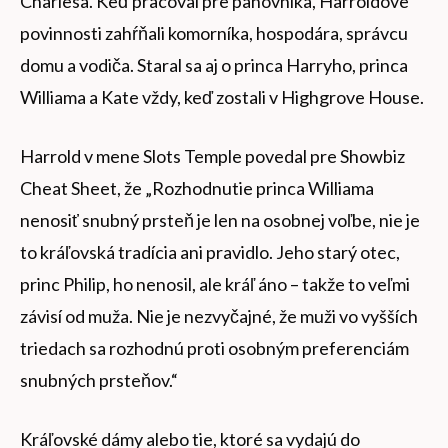
Charlesa. Keď pracoval pre panovníka, Harroldove
povinnosti zahŕňali komorníka, hospodára, správcu
domu a vodiča. Staral sa aj o princa Harryho, princa
Williama a Kate vždy, keď zostali v Highgrove House.
Harrold v mene Slots Temple povedal pre Showbiz
Cheat Sheet, že „Rozhodnutie princa Williama
nenosiť snubný prsteň je len na osobnej voľbe, nie je
to kráľovská tradícia ani pravidlo. Jeho starý otec,
princ Philip, ho nenosil, ale kráľ áno – takže to veľmi
závisí od muža. Nie je nezvyčajné, že muži vo vyšších
triedach sa rozhodnú proti osobným preferenciám
snubných prsteňov.“
Kráľovské dámy alebo tie, ktoré sa vydajú do