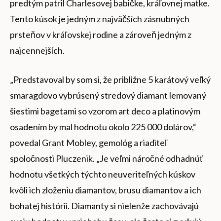
predtým patril Charlesovej babičke, kráľovnej matke.
Tento kúsok je jedným z najväčších zásnubných
prsteňov v kráľovskej rodine a zároveň jedným z
najcennejších.
„Predstavoval by som si, že približne 5 karátový veľký
smaragdovo vybrúsený stredový diamant lemovaný
šiestimi bagetami so vzorom art deco a platinovým
osadením by mal hodnotu okolo 225 000 dolárov,“
povedal Grant Mobley, gemológ a riaditeľ
spoločnosti Pluczenik. „Je veľmi náročné odhadnúť
hodnotu všetkých týchto neuveriteľných kúskov
kvôli ich zloženiu diamantov, brusu diamantov a ich
bohatej histórii. Diamanty si nielenže zachovávajú