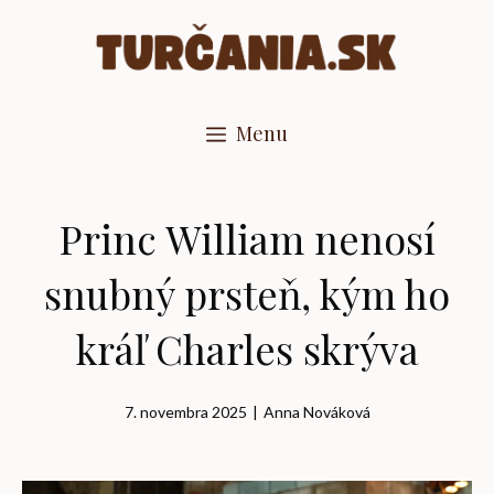
Preskočiť
na
obsah
Menu
Princ William nenosí
snubný prsteň, kým ho
kráľ Charles skrýva
7. novembra 2025
|
Anna Nováková