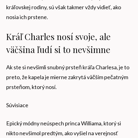
kráľovskej rodiny, sú však takmer vždy vidieť, ako
nosia ich prstene.
Kráľ Charles nosí svoje, ale
väčšina ľudí si to nevšimne
Ak ste si nevšimli snubný prsteň kráľa Charlesa, je to
preto, že kapela je mierne zakrytá väčším pečatným
prsteňom, ktorý nosí.
Súvisiace
Epický módny neúspech princa Williama, ktorý si
nikto nevšimol predtým, ako vyšiel na verejnosť