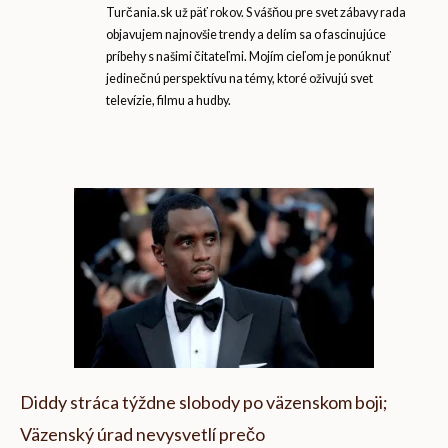
Turčania.sk už päť rokov. S vášňou pre svet zábavy rada
objavujem najnovšie trendy a delím sa o fascinujúce
príbehy s našimi čitateľmi. Mojím cieľom je ponúknuť
jedinečnú perspektívu na témy, ktoré oživujú svet
televízie, filmu a hudby.
Diddy stráca týždne slobody po väzenskom boji;
Väzenský úrad nevysvetlí prečo