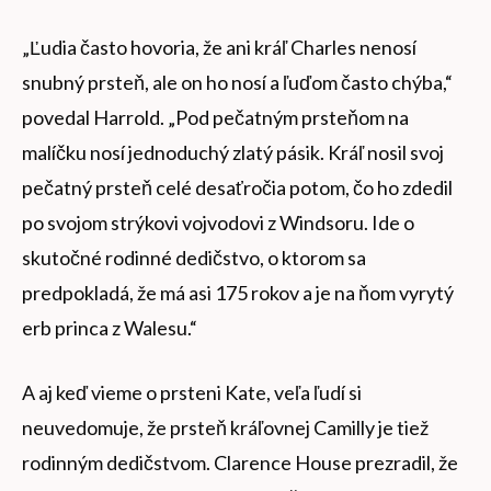
„Ľudia často hovoria, že ani kráľ Charles nenosí
snubný prsteň, ale on ho nosí a ľuďom často chýba,“
povedal Harrold. „Pod pečatným prsteňom na
malíčku nosí jednoduchý zlatý pásik. Kráľ nosil svoj
pečatný prsteň celé desaťročia potom, čo ho zdedil
po svojom strýkovi vojvodovi z Windsoru. Ide o
skutočné rodinné dedičstvo, o ktorom sa
predpokladá, že má asi 175 rokov a je na ňom vyrytý
erb princa z Walesu.“
A aj keď vieme o prsteni Kate, veľa ľudí si
neuvedomuje, že prsteň kráľovnej Camilly je tiež
rodinným dedičstvom. Clarence House prezradil, že