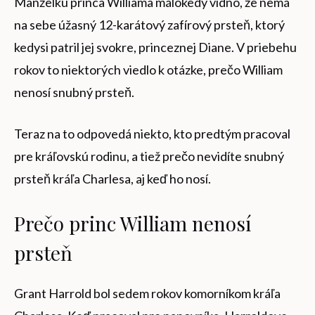
Manželku princa Williama málokedy vidno, že nemá
na sebe úžasný 12-karátový zafírový prsteň, ktorý
kedysi patril jej svokre, princeznej Diane. V priebehu
rokov to niektorých viedlo k otázke, prečo William
nenosí snubný prsteň.
Teraz na to odpovedá niekto, kto predtým pracoval
pre kráľovskú rodinu, a tiež prečo nevidíte snubný
prsteň kráľa Charlesa, aj keď ho nosí.
Prečo princ William nenosí
prsteň
Grant Harrold bol sedem rokov komorníkom kráľa