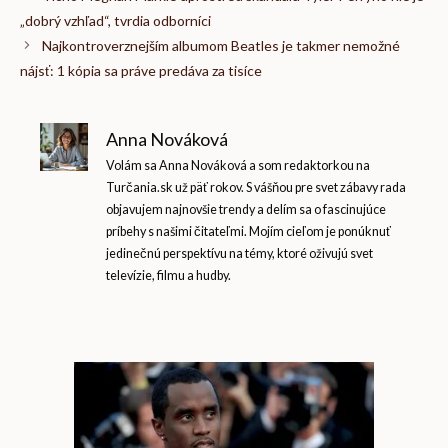
„dobrý vzhľad“, tvrdia odborníci
Najkontroverznejším albumom Beatles je takmer nemožné
nájsť: 1 kópia sa práve predáva za tisíce
Anna Nováková
Volám sa Anna Nováková a som redaktorkou na
Turčania.sk už päť rokov. S vášňou pre svet zábavy rada
objavujem najnovšie trendy a delím sa o fascinujúce
príbehy s našimi čitateľmi. Mojím cieľom je ponúknuť
jedinečnú perspektívu na témy, ktoré oživujú svet
televízie, filmu a hudby.