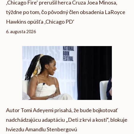
‚Chicago Fire‘ prerušil herca Cruza Joea Minosa,
týždne po tom, čo pôvodný člen obsadenia LaRoyce
Hawkins opúšťa ‚Chicago PD‘
6. augusta 2026
Autor Tomi Adeyemi prisahá, že bude bojkotovať
nadchádzajúcu adaptáciu „Deti z krvi a kostí“, blokuje
hviezdu Amandlu Stenbergovú