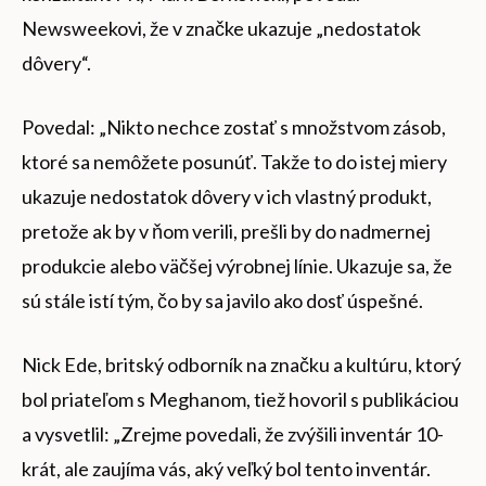
Newsweekovi, že v značke ukazuje „nedostatok
dôvery“.
Povedal: „Nikto nechce zostať s množstvom zásob,
ktoré sa nemôžete posunúť. Takže to do istej miery
ukazuje nedostatok dôvery v ich vlastný produkt,
pretože ak by v ňom verili, prešli by do nadmernej
produkcie alebo väčšej výrobnej línie. Ukazuje sa, že
sú stále istí tým, čo by sa javilo ako dosť úspešné.
Nick Ede, britský odborník na značku a kultúru, ktorý
bol priateľom s Meghanom, tiež hovoril s publikáciou
a vysvetlil: „Zrejme povedali, že zvýšili inventár 10-
krát, ale zaujíma vás, aký veľký bol tento inventár.