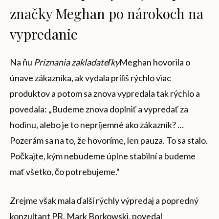
značky Meghan po nárokoch na
vypredanie
Na ňu
Priznania zakladateľky
Meghan hovorila o
únave zákazníka, ak vydala príliš rýchlo viac
produktov a potom sa znova vypredala tak rýchlo a
povedala: „Budeme znova doplniť a vypredať za
hodinu, alebo je to nepríjemné ako zákazník? …
Pozerám sa na to, že hovoríme, len pauza. To sa stalo.
Počkajte, kým nebudeme úplne stabilní a budeme
mať všetko, čo potrebujeme.“
Zrejme však mala ďalší rýchly výpredaj a popredný
konzultant PR, Mark Borkowski, povedal