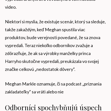
video.
Niektorí si myslia, že existuje scenár, ktorý sa sleduje,
takže zakaždým, keď Meghan spustila viac
produktov, bude verejnosti povedané, že sa znova
vypredali. Teraz niekoľko odborníkov zvažuje a
zdôrazňuje, že ak sa výrobky manželky princa
Harryho skutočne vypredali, preukázala vo svojej
značke celkovú „nedostatok dôvery“.
Meghan Markle oznamuje, či sa podcast „priznania
zakladateľky“ sa vráti alebo nie
Odborníci spochybňujú úspech