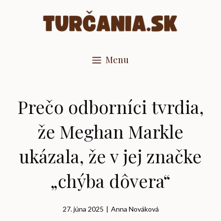
Preskočiť
na
obsah
Menu
Prečo odborníci tvrdia,
že Meghan Markle
ukázala, že v jej značke
„chýba dôvera“
27. júna 2025
|
Anna Nováková