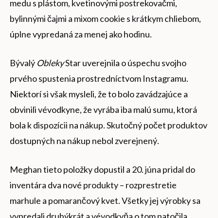
medu s plástom, kvetinovými postrekovačmi,
bylinnými čajmi a mixom cookie s krátkym chliebom,
úplne vypredaná za menej ako hodinu.
Bývalý
Obleky
Star uverejnila o úspechu svojho
prvého spustenia prostredníctvom Instagramu.
Niektorí si však mysleli, že to bolo zavádzajúce a
obvinili vévodkyne, že vyrába iba malú sumu, ktorá
bola k dispozícii na nákup. Skutočný počet produktov
dostupných na nákup nebol zverejnený.
Meghan tieto položky dopustil a 20. júna pridal do
inventára dva nové produkty – rozprestretie
marhule a pomarančový kvet. Všetky jej výrobky sa
vypredali druhýkrát a vévodkyňa o tom natočila