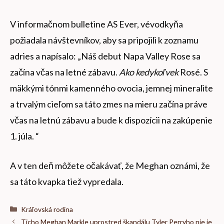
V informačnom bulletine AS Ever, vévodkyňa
požiadala návštevníkov, aby sa pripojili k zoznamu
adries a napísalo: „Náš debut Napa Valley Rose sa
začína včas na letné zábavu.
Ako kedykoľvek
Rosé. S
mäkkými tónmi kamenného ovocia, jemnej mineralite
a trvalým cieľom sa táto zmes na mieru začína práve
včas na letnú zábavu a bude k dispozícii na zakúpenie
1. júla. “
A v ten deň môžete očakávať, že Meghan oznámi, že
sa táto kvapka tiež vypredala.
Kategórie
Kráľovská rodina
Ticho Meghan Markle uprostred škandálu Tyler Perryho nie je