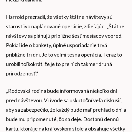
Harrold prezradil, že všetky štátne návštevy sú
starostlivo naplánované operácie, zdieľajúc: „Štátne
návštevy sa plánujú približne šesť mesiacov vopred.
Pokiaľ ide o bankety, úplné usporiadanie trvá
približne tri dni. Je to veľmi tesná operácia. Teraz to
urobili toľkokrát, že je to pre nich takmer druhá
prirodzenosť.“
„Rodovská rodina bude informovaná niekoľko dní
pred návštevou. V úvode sa uskutoční veľa diskusií,
aby sa zabezpečilo, že každý bude mať prehľad o dni a
bude mu pripomenuté, čo sa deje. Dostanú dennú
kartu, ktorá je na kráľovskom stole a obsahuje všetky