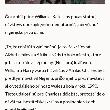
Čo urobili princ William a Kate, aby počas štátnej
návštevy upokojili „veľmi nemotornú“, „nervóznu“
nigérijskú prvú dámu
„To, čo robí túto výnimočnú, je to, že kráľovná
Alžbeta milovala Afriku a vždy to bolo miesto, ktoré
je blízko kráľovskej rodiny. (Neskorá) kráľovná,
William a Harry všetci trávili čas v Afrike. Charles tiež
predtým navštívil Nigériu, pričom jeho prvá návšteva
ako vtedajšieho princa z Walesu bola v roku 1990.
Tieto udalosti sú pre Charlesa dôležité, pretože ide o
návštevu hostiteľskej krajiny a posilnenie väzieb
medzi krajinami.“