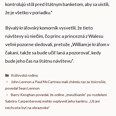
kontrolujú stôl pred štátnym banketom, aby sa uistili,
že je všetko v poriadku.“
Bývalý kráľovský komorník vysvetlil, že tieto
návštevy sú niečím, čo princ a princezná z Walesu
veľmi pozorne sledovali, pretože „William je kráľom v
čakaní, takže sa bude učiť laná a pozorovať, kedy
bude jeho čas na štátnu návštevu“.
Kategórie
Kráľovská rodina
John Lennon a Paul McCartney mali chémiu raz za tisícročie,
povedal Sean Lennon
Barry Keoghan povedal, že online „zneužívanie“ po rozdelení
Sabriny Carpenterovej mohlo ovplyvniť jeho kariéru: „Už ani
nechcete byť na obrazovke“