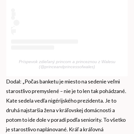
Príspevok zdieľaný princom a princeznou z Walesu
(@princeandprincessofwales)
Dodal: „Počas banketu je miesto na sedenie veľmi
starostlivo premyslené – nie je to len tak pohádzané.
Kate sedela vedľa nigérijského prezidenta. Je to
druhá najstaršia žena v kráľovskej domácnosti a
potom to ide dole v poradí podľa seniority. To všetko
je starostlivo naplánované. Kráľ a kráľovná