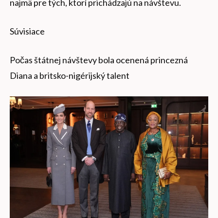
najmä pre tých, ktorí prichádzajú na návštevu.
Súvisiace
Počas štátnej návštevy bola ocenená princezná
Diana a britsko-nigérijský talent