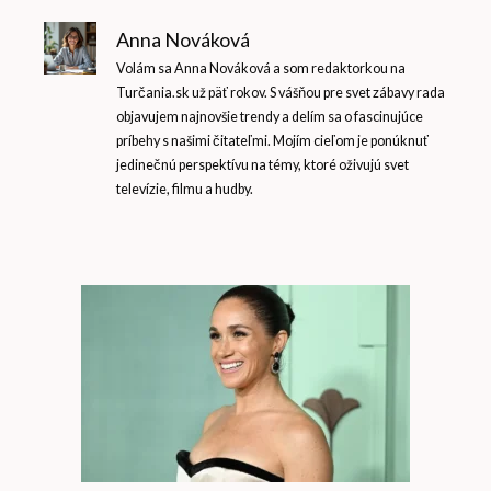
Anna Nováková
Volám sa Anna Nováková a som redaktorkou na
Turčania.sk už päť rokov. S vášňou pre svet zábavy rada
objavujem najnovšie trendy a delím sa o fascinujúce
príbehy s našimi čitateľmi. Mojím cieľom je ponúknuť
jedinečnú perspektívu na témy, ktoré oživujú svet
televízie, filmu a hudby.