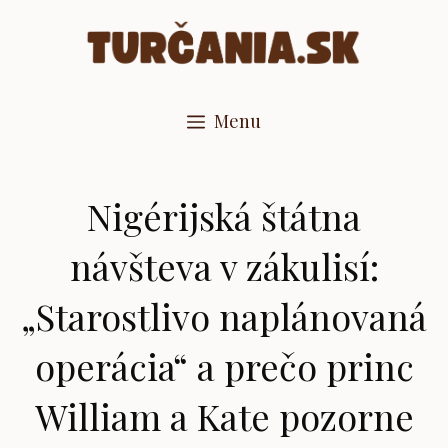
Preskočiť
na
obsah
Menu
Nigérijská štátna
návšteva v zákulisí:
„Starostlivo naplánovaná
operácia“ a prečo princ
William a Kate pozorne