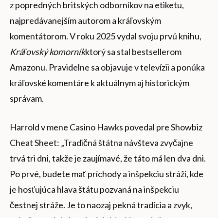
z popredných britských odborníkov na etiketu,
najpredávanejším autorom a kráľovským
komentátorom. V roku 2025 vydal svoju prvú knihu,
Kráľovský komorník
ktorý sa stal bestsellerom
Amazonu. Pravidelne sa objavuje v televízii a ponúka
kráľovské komentáre k aktuálnym aj historickým
správam.
Harrold v mene Casino Hawks povedal pre Showbiz
Cheat Sheet: „Tradičná štátna návšteva zvyčajne
trvá tri dni, takže je zaujímavé, že táto má len dva dni.
Po prvé, budete mať príchody a inšpekciu stráží, kde
je hosťujúca hlava štátu pozvaná na inšpekciu
čestnej stráže. Je to naozaj pekná tradícia a zvyk,