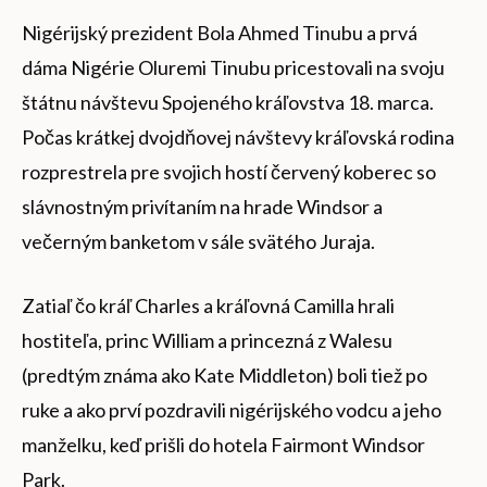
Nigérijský prezident Bola Ahmed Tinubu a prvá
dáma Nigérie Oluremi Tinubu pricestovali na svoju
štátnu návštevu Spojeného kráľovstva 18. marca.
Počas krátkej dvojdňovej návštevy kráľovská rodina
rozprestrela pre svojich hostí červený koberec so
slávnostným privítaním na hrade Windsor a
večerným banketom v sále svätého Juraja.
Zatiaľ čo kráľ Charles a kráľovná Camilla hrali
hostiteľa, princ William a princezná z Walesu
(predtým známa ako Kate Middleton) boli tiež po
ruke a ako prví pozdravili nigérijského vodcu a jeho
manželku, keď prišli do hotela Fairmont Windsor
Park.