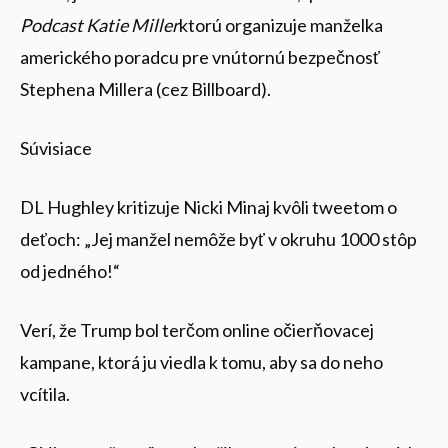
Podcast Katie Miller
ktorú organizuje manželka
amerického poradcu pre vnútornú bezpečnosť
Stephena Millera (cez Billboard).
Súvisiace
DL Hughley kritizuje Nicki Minaj kvôli tweetom o
deťoch: „Jej manžel nemôže byť v okruhu 1000 stôp
od jedného!“
Verí, že Trump bol terčom online očierňovacej
kampane, ktorá ju viedla k tomu, aby sa do neho
vcítila.