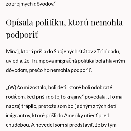
zo zrejmých dôvodov.“
Opísala politiku, ktorú nemohla
podporiť
Minaj, ktorá prišla do Spojených štátov z Trinidadu,
uviedla, že Trumpova imigračná politika bola hlavným
dôvodom, prečo ho nemohla podporiť.
„(W) čo mi zostalo, boli deti, ktoré boli odobraté
rodičom, keď prišli do tejto krajiny,“ povedala. „To ma
naozaj trápilo, pretože som bol jedným z tých detí
imigrantov, ktoré prišli do Ameriky utiecť pred
chudobou. A nevedel som si predstaviť, že by tým