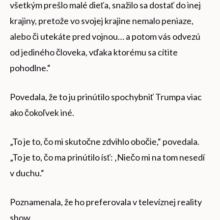
všetkým prešlo malé dieťa, snažilo sa dostať do inej
krajiny, pretože vo svojej krajine nemalo peniaze,
alebo či utekáte pred vojnou… a potom vás odvezú
od jediného človeka, vďaka ktorému sa cítite
pohodlne.“
Povedala, že to ju prinútilo spochybniť Trumpa viac
ako čokoľvek iné.
„To je to, čo mi skutočne zdvihlo obočie,“ povedala.
„To je to, čo ma prinútilo ísť: ‚Niečo mi na tom nesedí
v duchu.“
Poznamenala, že ho preferovala v televíznej reality
show.