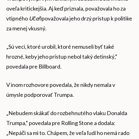
oveľa kritickejšia. Aj keď priznala, považovala ho za
vtipného
Učeň
považovala jeho drzý prístup k politike
za menej vkusný.
„Sú veci, ktoré urobil, ktoré nemuseli byť také
hrozné, keby jeho prístup nebol taký detinský,“
povedala pre Billboard.
V inom rozhovore povedala, že nikdy nemala v
úmysle podporovať Trumpa.
„Nebudem skákať do rozbehnutého vlaku Donalda
Trumpa,“ povedala pre Rolling Stone a dodala:
„Nepáči sa mi to. Chápem, že veľa ľudí ho nemá rado