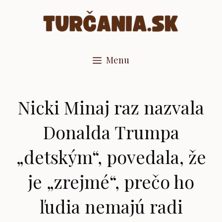
Preskočiť
na
obsah
Menu
Nicki Minaj raz nazvala
Donalda Trumpa
„detským“, povedala, že
je „zrejmé“, prečo ho
ľudia nemajú radi