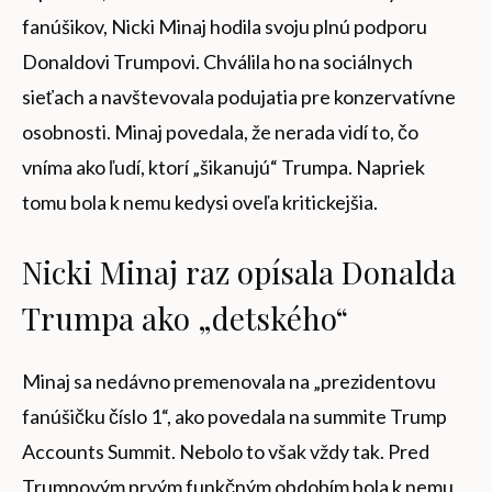
fanúšikov, Nicki Minaj hodila svoju plnú podporu
Donaldovi Trumpovi. Chválila ho na sociálnych
sieťach a navštevovala podujatia pre konzervatívne
osobnosti. Minaj povedala, že nerada vidí to, čo
vníma ako ľudí, ktorí „šikanujú“ Trumpa. Napriek
tomu bola k nemu kedysi oveľa kritickejšia.
Nicki Minaj raz opísala Donalda
Trumpa ako „detského“
Minaj sa nedávno premenovala na „prezidentovu
fanúšičku číslo 1“, ako povedala na summite Trump
Accounts Summit. Nebolo to však vždy tak. Pred
Trumpovým prvým funkčným obdobím bola k nemu