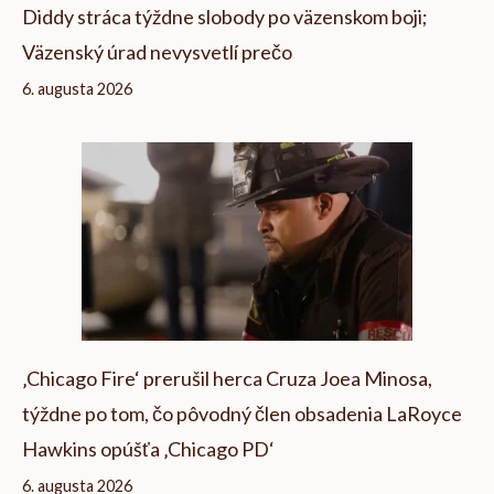
Diddy stráca týždne slobody po väzenskom boji;
Väzenský úrad nevysvetlí prečo
6. augusta 2026
‚Chicago Fire‘ prerušil herca Cruza Joea Minosa,
týždne po tom, čo pôvodný člen obsadenia LaRoyce
Hawkins opúšťa ‚Chicago PD‘
6. augusta 2026