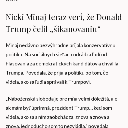
Nicki Minaj teraz verí, že Donald
Trump čelil „šikanovaniu“
Minaj nedávno bezvýhradne prijala konzervatívnu
politiku. Na sociálnych sieťach odrádza ľudí od
hlasovania za demokratických kandidátov a chválila
Trumpa. Povedala, že prijala politiku po tom, čo
videla, ako sa ľudia správali k Trumpovi.
„Náboženská sloboda je pre mňa veľmi dôležitá, ale
ak mám byť úprimná, prezident Trump… keď som
videla, ako sa s ním zaobchádza, znova a znova a
znova, jednoducho som to nezvládla,“ povedala