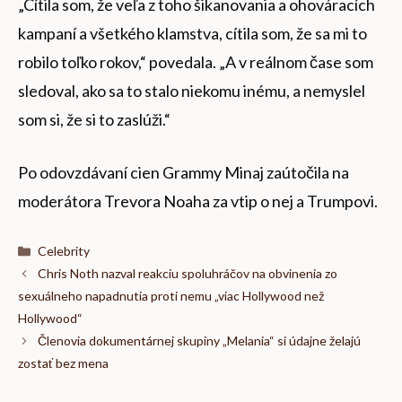
„Cítila som, že veľa z toho šikanovania a ohováracích
kampaní a všetkého klamstva, cítila som, že sa mi to
robilo toľko rokov,“ povedala. „A v reálnom čase som
sledoval, ako sa to stalo niekomu inému, a nemyslel
som si, že si to zaslúži.“
Po odovzdávaní cien Grammy Minaj zaútočila na
moderátora Trevora Noaha za vtip o nej a Trumpovi.
Kategórie
Celebrity
Chris Noth nazval reakciu spoluhráčov na obvinenia zo
sexuálneho napadnutia proti nemu „viac Hollywood než
Hollywood“
Členovia dokumentárnej skupiny „Melania“ si údajne želajú
zostať bez mena