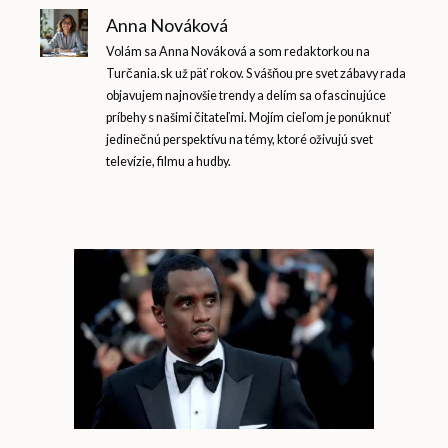
Anna Nováková
Volám sa Anna Nováková a som redaktorkou na
Turčania.sk už päť rokov. S vášňou pre svet zábavy rada
objavujem najnovšie trendy a delím sa o fascinujúce
príbehy s našimi čitateľmi. Mojím cieľom je ponúknuť
jedinečnú perspektívu na témy, ktoré oživujú svet
televízie, filmu a hudby.