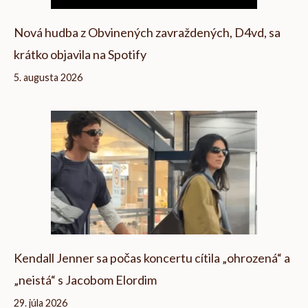
Nová hudba z Obvinených zavraždených, D4vd, sa
krátko objavila na Spotify
5. augusta 2026
Kendall Jenner sa počas koncertu cítila „ohrozená“ a
„neistá“ s Jacobom Elordim
29. júla 2026