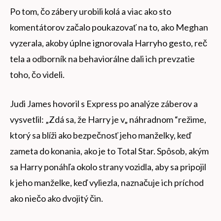
Po tom, čo zábery urobili kolá a viac ako sto
komentátorov začalo poukazovať na to, ako Meghan
vyzerala, akoby úplne ignorovala Harryho gesto, reč
tela a odborník na behaviorálne dali ich prevzatie
toho, čo videli.
Judi James hovoril s Express po analýze záberov a
vysvetlil: „Zdá sa, že Harry je v„ náhradnom “režime,
ktorý sa blíži ako bezpečnosť jeho manželky, keď
zameta do konania, ako je to Total Star. Spôsob, akým
sa Harry ponáhľa okolo strany vozidla, aby sa pripojil
k jeho manželke, keď vyliezla, naznačuje ich príchod
ako niečo ako dvojitý čin.