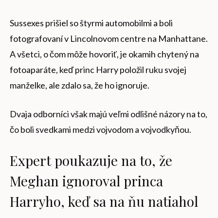
Sussexes prišiel so štyrmi automobilmi a boli
fotografovaní v Lincolnovom centre na Manhattane.
A všetci, o čom môže hovoriť, je okamih chytený na
fotoaparáte, keď princ Harry položil ruku svojej
manželke, ale zdalo sa, že ho ignoruje.
Dvaja odborníci však majú veľmi odlišné názory na to,
čo boli svedkami medzi vojvodom a vojvodkyňou.
Expert poukazuje na to, že
Meghan ignoroval princa
Harryho, keď sa na ňu natiahol