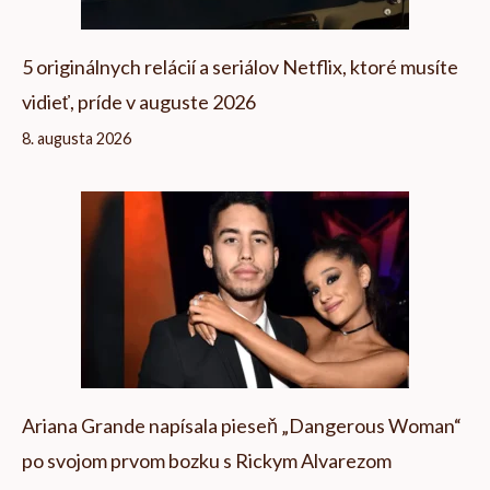
5 originálnych relácií a seriálov Netflix, ktoré musíte
vidieť, príde v auguste 2026
8. augusta 2026
Ariana Grande napísala pieseň „Dangerous Woman“
po svojom prvom bozku s Rickym Alvarezom