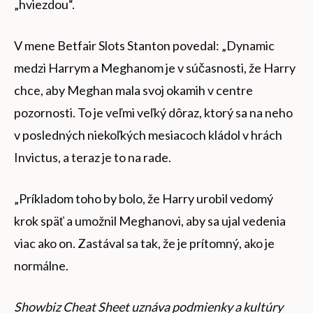
„hviezdou“.
V mene Betfair Slots Stanton povedal: „Dynamic
medzi Harrym a Meghanom je v súčasnosti, že Harry
chce, aby Meghan mala svoj okamih v centre
pozornosti. To je veľmi veľký dôraz, ktorý sa na neho
v posledných niekoľkých mesiacoch kládol v hrách
Invictus, a teraz je to na rade.
„Príkladom toho by bolo, že Harry urobil vedomý
krok späť a umožnil Meghanovi, aby sa ujal vedenia
viac ako on. Zastával sa tak, že je prítomný, ako je
normálne.
Showbiz Cheat Sheet uznáva podmienky a kultúry