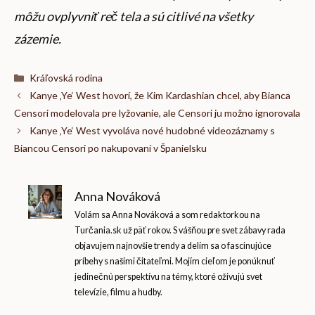
môžu ovplyvniť reč tela a sú citlivé na všetky
zázemie.
Kategórie
Kráľovská rodina
Kanye ‚Ye‘ West hovorí, že Kim Kardashian chcel, aby Bianca
Censori modelovala pre lyžovanie, ale Censori ju možno ignorovala
Kanye ‚Ye‘ West vyvoláva nové hudobné videozáznamy s
Biancou Censori po nakupovaní v Španielsku
Anna Nováková
Volám sa Anna Nováková a som redaktorkou na
Turčania.sk už päť rokov. S vášňou pre svet zábavy rada
objavujem najnovšie trendy a delím sa o fascinujúce
príbehy s našimi čitateľmi. Mojím cieľom je ponúknuť
jedinečnú perspektívu na témy, ktoré oživujú svet
televízie, filmu a hudby.