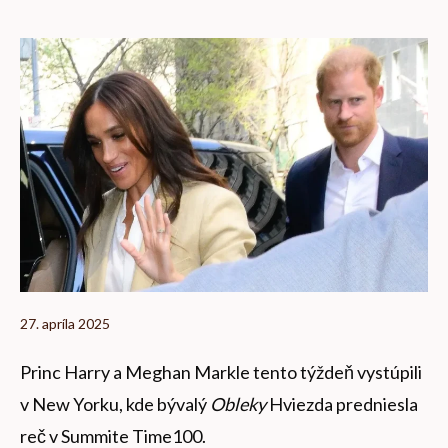
27. apríla 2025
Princ Harry a Meghan Markle tento týždeň vystúpili
v New Yorku, kde bývalý
Obleky
Hviezda predniesla
reč v Summite Time100.