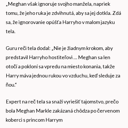
„Meghan však ignoruje svojho manžela, napriek
tomu, že jeho ruka je zdvihnutá, aby sa jej dotkla. Zdá
sa, že ignorovanie opúšťa Harryho v malom jazyku
tela.
Guru reči tela dodal: „Nie je žiadnym krokom, aby
predstavil Harryho hostiteľovi … Meghan sa len
otočí a pokloní sa vpredu na miesto konania, takže
Harry máva jednou rukou vo vzduchu, keď sleduje za
ňou.“
Expert na reč tela sa snaží vyriešiť tajomstvo, prečo
bola Meghan Markle zakázaná chôdza po červenom
koberci s princom Harrym