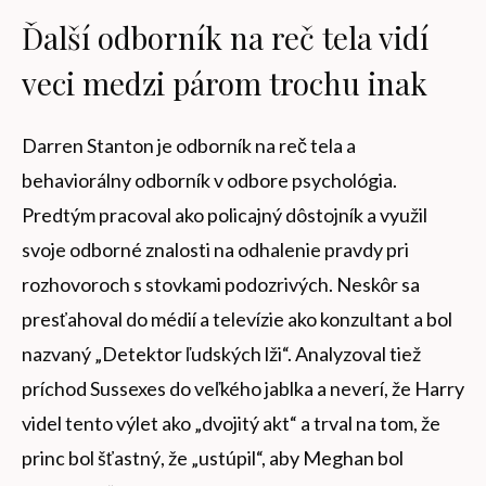
Ďalší odborník na reč tela vidí
veci medzi párom trochu inak
Darren Stanton je odborník na reč tela a
behaviorálny odborník v odbore psychológia.
Predtým pracoval ako policajný dôstojník a využil
svoje odborné znalosti na odhalenie pravdy pri
rozhovoroch s stovkami podozrivých. Neskôr sa
presťahoval do médií a televízie ako konzultant a bol
nazvaný „Detektor ľudských lži“. Analyzoval tiež
príchod Sussexes do veľkého jablka a neverí, že Harry
videl tento výlet ako „dvojitý akt“ a trval na tom, že
princ bol šťastný, že „ustúpil“, aby Meghan bol