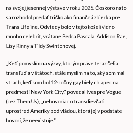
na svojej jesennej výstave v roku 2025. Čoskoro nato
sa rozhodol predať tričko ako finančná zbierka pre
Trans Lifeline. Odvtedy bolo v tejto košeli vidno
mnoho celebrít, vrátane Pedra Pascala, Addison Rae,
Lisy Rinny a Tildy Swintonovej.
„Keď pomyslím na výzvy, ktorým práve teraz čelia
trans ľudia v štátoch, stále myslím na to, aký som mal
strach, keď som bol 12-ročný gay biely chlapec na
predmestí New York City,“ povedal Ives pre Vogue
(cez Them.Us), „nehovoriac o transdievčati
uprostred Ameriky pod vládou, ktorá jej v podstate
hovorí, že neexistuje.“