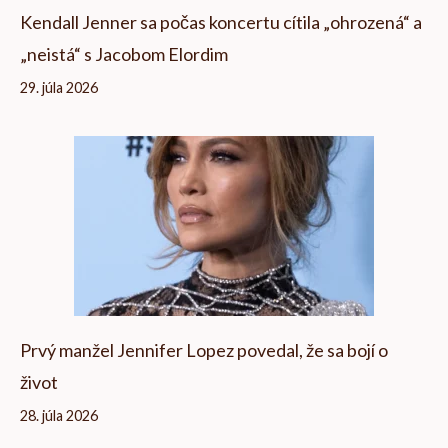
Kendall Jenner sa počas koncertu cítila „ohrozená“ a
„neistá“ s Jacobom Elordim
29. júla 2026
Prvý manžel Jennifer Lopez povedal, že sa bojí o
život
28. júla 2026