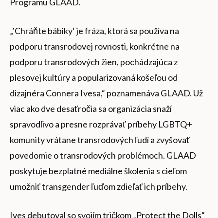
Programu GLAAD.
„’Chráňte bábiky‘ je fráza, ktorá sa používa na
podporu transrodovej rovnosti, konkrétne na
podporu transrodových žien, pochádzajúca z
plesovej kultúry a popularizovaná košeľou od
dizajnéra Connera Ivesa,“ poznamenáva GLAAD. Už
viac ako dve desaťročia sa organizácia snaží
spravodlivo a presne rozprávať príbehy LGBTQ+
komunity vrátane transrodových ľudí a zvyšovať
povedomie o transrodových problémoch. GLAAD
poskytuje bezplatné mediálne školenia s cieľom
umožniť transgender ľuďom zdieľať ich príbehy.
Ives debutoval so svojím tričkom „Protect the Dolls“