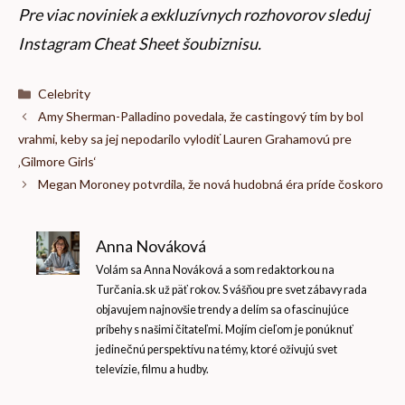
Pre viac noviniek a exkluzívnych rozhovorov sleduj
Instagram Cheat Sheet šoubiznisu
.
Kategórie
Celebrity
Amy Sherman-Palladino povedala, že castingový tím by bol
vrahmi, keby sa jej nepodarilo vylodiť Lauren Grahamovú pre
‚Gilmore Girls‘
Megan Moroney potvrdila, že nová hudobná éra príde čoskoro
Anna Nováková
Volám sa Anna Nováková a som redaktorkou na
Turčania.sk už päť rokov. S vášňou pre svet zábavy rada
objavujem najnovšie trendy a delím sa o fascinujúce
príbehy s našimi čitateľmi. Mojím cieľom je ponúknuť
jedinečnú perspektívu na témy, ktoré oživujú svet
televízie, filmu a hudby.