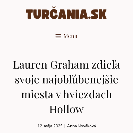
Preskočiť
na
obsah
Menu
Lauren Graham zdieľa
svoje najobľúbenejšie
miesta v hviezdach
Hollow
12. mája 2025
|
Anna Nováková