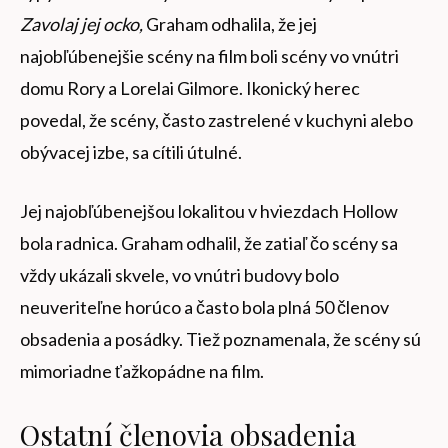
Zavolaj jej ocko,
Graham odhalila, že jej
najobľúbenejšie scény na film boli scény vo vnútri
domu Rory a Lorelai Gilmore. Ikonický herec
povedal, že scény, často zastrelené v kuchyni alebo
obývacej izbe, sa cítili útulné.
Jej najobľúbenejšou lokalitou v hviezdach Hollow
bola radnica. Graham odhalil, že zatiaľ čo scény sa
vždy ukázali skvele, vo vnútri budovy bolo
neuveriteľne horúco a často bola plná 50 členov
obsadenia a posádky. Tiež poznamenala, že scény sú
mimoriadne ťažkopádne na film.
Ostatní členovia obsadenia