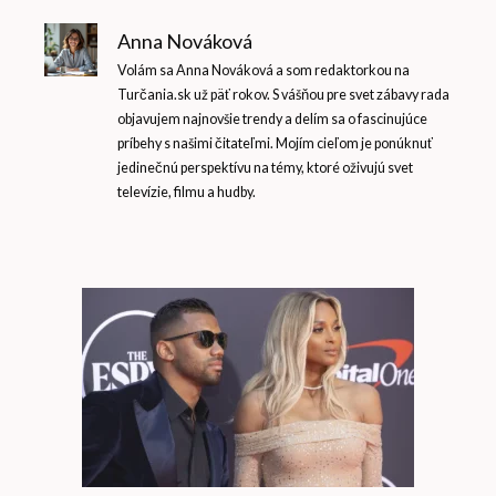
Anna Nováková
Volám sa Anna Nováková a som redaktorkou na
Turčania.sk už päť rokov. S vášňou pre svet zábavy rada
objavujem najnovšie trendy a delím sa o fascinujúce
príbehy s našimi čitateľmi. Mojím cieľom je ponúknuť
jedinečnú perspektívu na témy, ktoré oživujú svet
televízie, filmu a hudby.