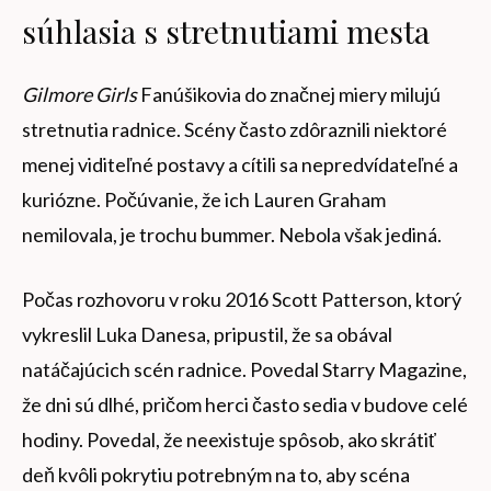
súhlasia s stretnutiami mesta
Gilmore Girls
Fanúšikovia do značnej miery milujú
stretnutia radnice. Scény často zdôraznili niektoré
menej viditeľné postavy a cítili sa nepredvídateľné a
kuriózne. Počúvanie, že ich Lauren Graham
nemilovala, je trochu bummer. Nebola však jediná.
Počas rozhovoru v roku 2016 Scott Patterson, ktorý
vykreslil Luka Danesa, pripustil, že sa obával
natáčajúcich scén radnice. Povedal Starry Magazine,
že dni sú dlhé, pričom herci často sedia v budove celé
hodiny. Povedal, že neexistuje spôsob, ako skrátiť
deň kvôli pokrytiu potrebným na to, aby scéna