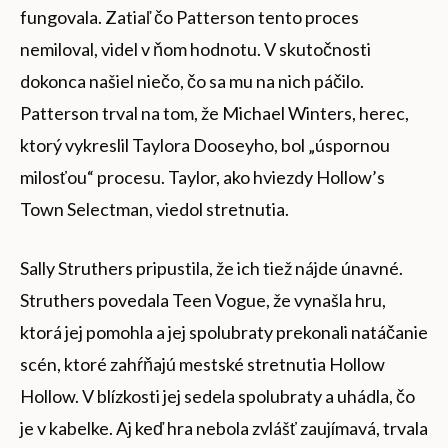
fungovala. Zatiaľ čo Patterson tento proces
nemiloval, videl v ňom hodnotu. V skutočnosti
dokonca našiel niečo, čo sa mu na nich páčilo.
Patterson trval na tom, že Michael Winters, herec,
ktorý vykreslil Taylora Dooseyho, bol „úspornou
milosťou“ procesu. Taylor, ako hviezdy Hollow’s
Town Selectman, viedol stretnutia.
Sally Struthers pripustila, že ich tiež nájde únavné.
Struthers povedala Teen Vogue, že vynašla hru,
ktorá jej pomohla a jej spolubraty prekonali natáčanie
scén, ktoré zahŕňajú mestské stretnutia Hollow
Hollow. V blízkosti jej sedela spolubraty a uhádla, čo
je v kabelke. Aj keď hra nebola zvlášť zaujímavá, trvala