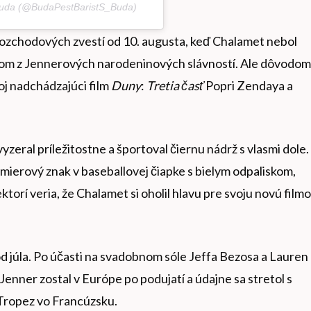
 Buda (@BudaPestBaristS_Buda)
rozchodových zvestí od 10. augusta, keď Chalamet nebol
nom z Jennerových narodeninových slávností. Ale dôvodom
oj nadchádzajúci film
Duny
:
Tretia časť
Popri Zendaya a
zeral príležitostne a športoval čiernu nádrž s vlasmi dole.
 mierový znak v baseballovej čiapke s bielym odpaliskom,
ktorí veria, že Chalamet si oholil hlavu pre svoju novú film
 od júla. Po účasti na svadobnom sóle Jeffa Bezosa a Lauren
nner zostal v Európe po podujatí a údajne sa stretol s
Tropez vo Francúzsku.