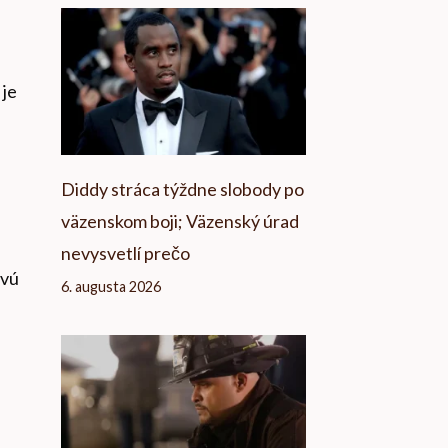
 je
Diddy stráca týždne slobody po
väzenskom boji; Väzenský úrad
nevysvetlí prečo
ovú
6. augusta 2026