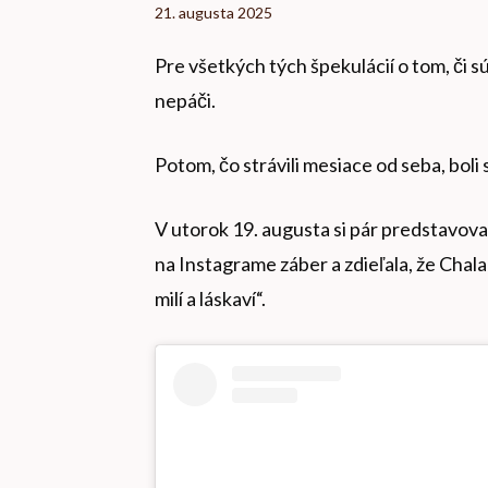
21. augusta 2025
Pre všetkých tých špekulácií o tom, či s
nepáči.
Potom, čo strávili mesiace od seba, bol
V utorok 19. augusta si pár predstavoval
na Instagrame záber a zdieľala, že Chala
milí a láskaví“.