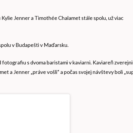
ú Kylie Jenner a Timothée Chalamet stále spolu, už viac
i spolu v Budapešti v Maďarsku.
 fotografiu s dvoma baristami v kaviarni. Kaviareň zverejni
met a Jenner „práve vošli“ a počas svojej návštevy boli „su