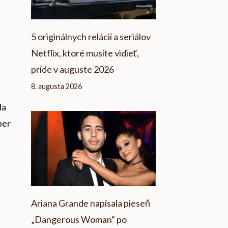
5 originálnych relácií a seriálov
Netflix, ktoré musíte vidieť,
príde v auguste 2026
8. augusta 2026
la
per
Ariana Grande napísala pieseň
„Dangerous Woman“ po