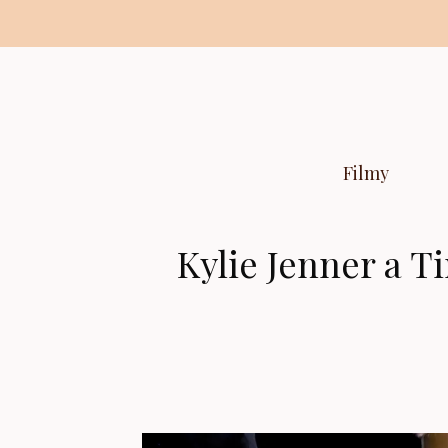
Preskočiť
na
obsah
Filmy
Kylie Jenner a T