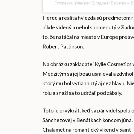
Príspevok zdieľaný Budapest Baristas –
Herec a realita hviezda sú predmetom 
nikde videný a nebol spomenutý v žiad
to, že natáčal na mieste v Európe pre sv
Robert Pattinson.
Na obrázku zakladateľ Kylie Cosmetics vy
Medzitým sa jej beau usmieval a zdvihol
ktorý mu bol vytiahnutý aj cez hlavu. Nie
rolu a snaží sa to udržať pod zábaly.
Toto je prvýkrát, keď sa pár videl spolu
Sánchezovej v Benátkach koncom júna. Je
Chalamet na romantický víkend v Saint-