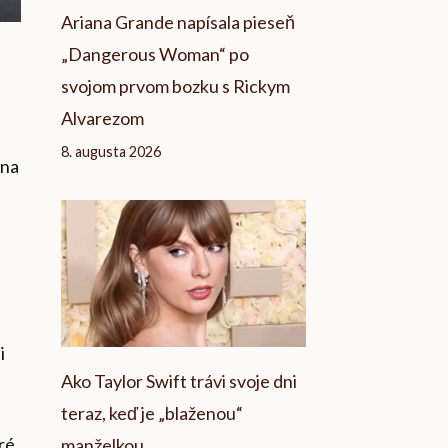
Ariana Grande napísala pieseň
„Dangerous Woman“ po
svojom prvom bozku s Rickym
Alvarezom
8. augusta 2026
 na
i
Ako Taylor Swift trávi svoje dni
teraz, keď je „blaženou“
ré,
manželkou