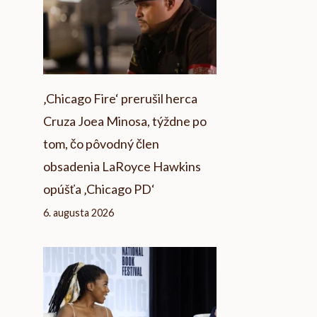
‚Chicago Fire‘ prerušil herca
Cruza Joea Minosa, týždne po
tom, čo pôvodný člen
obsadenia LaRoyce Hawkins
opúšťa ‚Chicago PD‘
6. augusta 2026