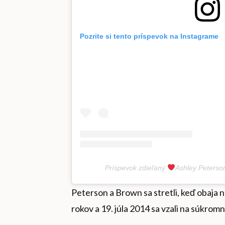
Pozrite si tento príspevok na Instagrame
Príspevok zdieľaný
Ashley Peterso
Peterson a Brown sa stretli, keď obaja 
rokov a 19. júla 2014 sa vzali na súkro