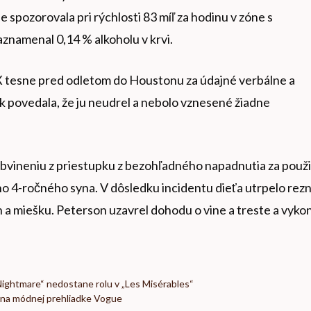
 spozorovala pri rýchlosti 83 míľ za hodinu v zóne s
aznamenal 0,14 % alkoholu v krvi.
LAX tesne pred odletom do Houstonu za údajné verbálne a
 povedala, že ju neudrel a nebolo vznesené žiadne
obvineniu z priestupku z bezohľadného napadnutia za použi
o 4-ročného syna. V dôsledku incidentu dieťa utrpelo rez
 a miešku. Peterson uzavrel dohodu o vine a treste a vyko
„Nightmare“ nedostane rolu v „Les Misérables“
 na módnej prehliadke Vogue