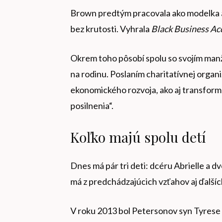
Brown predtým pracovala ako modelka a 
bez krutosti. Vyhrala
Black Business Ac
Okrem toho pôsobí spolu so svojím man
na rodinu. Poslaním charitatívnej organi
ekonomického rozvoja, ako aj transfor
posilnenia“.
Koľko majú spolu detí
Dnes má pár tri deti: dcéru Abrielle a 
má z predchádzajúcich vzťahov aj ďalších
V roku 2013 bol Petersonov syn Tyrese R