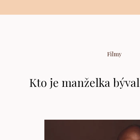
Preskočiť
na
obsah
Filmy
Kto je manželka býva