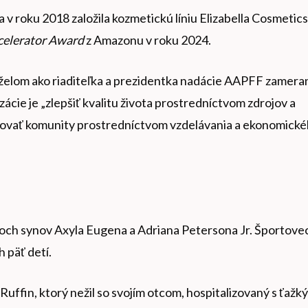
v roku 2018 založila kozmetickú líniu Elizabella Cosmetics
celerator Award
z Amazonu v roku 2024.
želom ako riaditeľka a prezidentka nadácie AAPFF zamera
zácie je „zlepšiť kvalitu života prostredníctvom zdrojov a
movať komunity prostredníctvom vzdelávania a ekonomick
dvoch synov Axyla Eugena a Adriana Petersona Jr. Športove
 päť detí.
uffin, ktorý nežil so svojím otcom, hospitalizovaný s ťažk