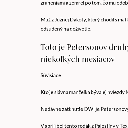
zraneniami a zomrel po tom, čo mu odobr
Muž z Južnej Dakoty, ktorý chodil s mat
odsúdený na doživotie.
Toto je Petersonov druhý
niekoľkých mesiacov
Súvisiace
Kto je slávna manželka bývalej hviezd
Nedávne zatknutie DWI je Petersonov
V apríli bol tento rodák z Palestíny v 