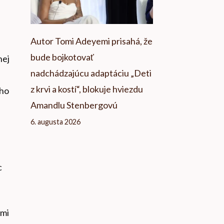
Autor Tomi Adeyemi prisahá, že
bude bojkotovať
nej
nadchádzajúcu adaptáciu „Deti
z krvi a kostí“, blokuje hviezdu
ého
Amandlu Stenbergovú
6. augusta 2026
c
ými