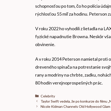
schopnosťou po tom, čo ho polícia údajne
rýchlosťou 55 míľ za hodinu. Peterson z
V roku 2022 ho vyhodili z lietadla na 
fyzické napadnutie Browna. Neskôr však
obvinenie.
A v roku 2014 Peterson namietal proti 
dreveného spínača na potrestanie svojh
rany a modriny na chrbte, zadku, nohách
80 hodín verejnoprospešných prác.
Kategórie
Celebrity
Taylor Swift vedela, že po konkurze do filmu 
Nicole Kidman Channels Old Hollywood Glam