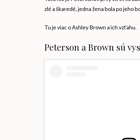
zlé a škaredé, jedna žena bola po jeho b
Tu je viac o Ashley Brown a ich vzťahu.
Peterson a Brown sú vy