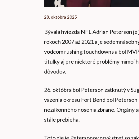
28. októbra 2025
Bývalá hviezda NFL Adrian Peterson je j
rokoch 2007 až 2021 a je sedemnásobný
vodcom rushing touchdowns a bol MVP li
titulky aj pre niektoré problémy mimo i
dôvodov.
26. októbra bol Peterson zatknutý v Su
väzenia okresu Fort Bend bol Peterson 
nezákonného nosenia zbrane. Orgány sa
stále prebieha.
Toto nie je Petersonov prvý stret so zák