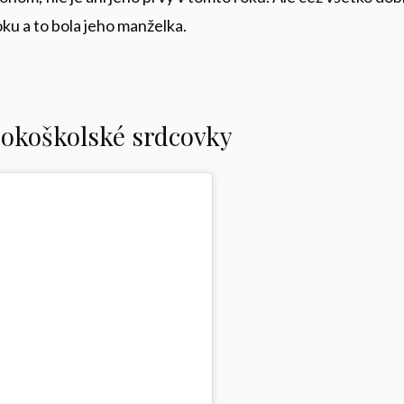
oku a to bola jeho manželka.
sokoškolské srdcovky