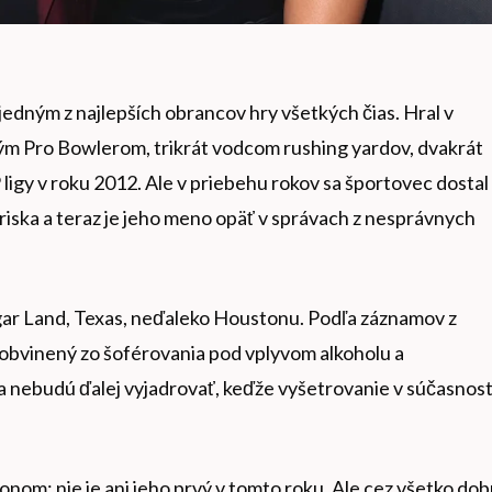
edným z najlepších obrancov hry všetkých čias. Hral v
m Pro Bowlerom, trikrát vodcom rushing yardov, dvakrát
gy v roku 2012. Ale v priebehu rokov sa športovec dostal
hriska a teraz je jeho meno opäť v správach z nesprávnych
gar Land, Texas, neďaleko Houstonu. Podľa záznamov z
obvinený zo šoférovania pod vplyvom alkoholu a
 nebudú ďalej vyjadrovať, keďže vyšetrovanie v súčasnost
onom; nie je ani jeho prvý v tomto roku. Ale cez všetko dob