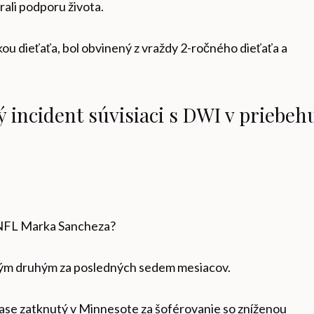
ali podporu života.
kou dieťaťa, bol obvinený z vraždy 2-ročného dieťaťa a
 incident súvisiaci s DWI v priebeh
y NFL Marka Sancheza?
ým druhým za posledných sedem mesiacov.
Texase zatknutý v Minnesote za šoférovanie so zníženou