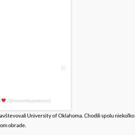
n
(@mrsashleypeterson)
navštevovali University of Oklahoma. Chodili spolu niekoľko
mnom obrade.