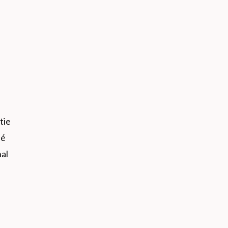
tie
né
nal