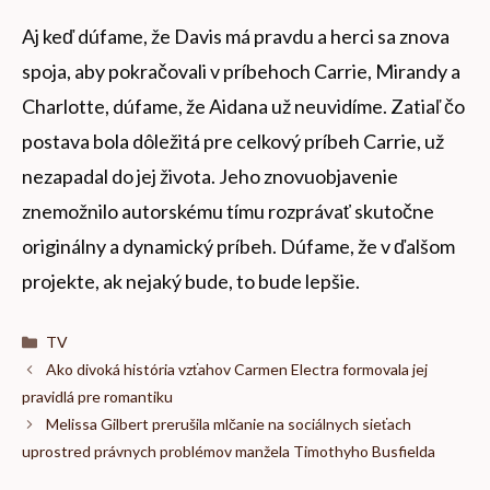
Aj keď dúfame, že Davis má pravdu a herci sa znova
spoja, aby pokračovali v príbehoch Carrie, Mirandy a
Charlotte, dúfame, že Aidana už neuvidíme. Zatiaľ čo
postava bola dôležitá pre celkový príbeh Carrie, už
nezapadal do jej života. Jeho znovuobjavenie
znemožnilo autorskému tímu rozprávať skutočne
originálny a dynamický príbeh. Dúfame, že v ďalšom
projekte, ak nejaký bude, to bude lepšie.
Kategórie
TV
Ako divoká história vzťahov Carmen Electra formovala jej
pravidlá pre romantiku
Melissa Gilbert prerušila mlčanie na sociálnych sieťach
uprostred právnych problémov manžela Timothyho Busfielda