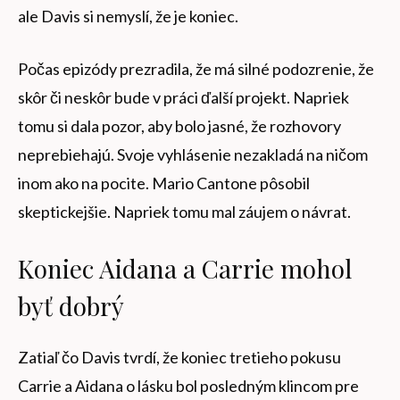
ale Davis si nemyslí, že je koniec.
Počas epizódy prezradila, že má silné podozrenie, že
skôr či neskôr bude v práci ďalší projekt. Napriek
tomu si dala pozor, aby bolo jasné, že rozhovory
neprebiehajú. Svoje vyhlásenie nezakladá na ničom
inom ako na pocite. Mario Cantone pôsobil
skeptickejšie. Napriek tomu mal záujem o návrat.
Koniec Aidana a Carrie mohol
byť dobrý
Zatiaľ čo Davis tvrdí, že koniec tretieho pokusu
Carrie a Aidana o lásku bol posledným klincom pre