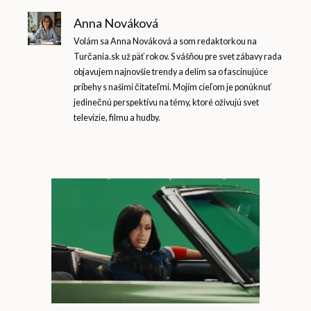
Anna Nováková
Volám sa Anna Nováková a som redaktorkou na
Turčania.sk už päť rokov. S vášňou pre svet zábavy rada
objavujem najnovšie trendy a delím sa o fascinujúce
príbehy s našimi čitateľmi. Mojím cieľom je ponúknuť
jedinečnú perspektívu na témy, ktoré oživujú svet
televízie, filmu a hudby.