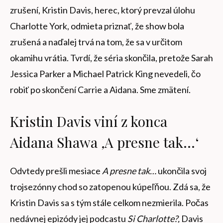
zrušení, Kristin Davis, herec, ktorý prevzal úlohu
Charlotte York, odmieta priznať, že show bola
zrušená a naďalej trvá na tom, že sa v určitom
okamihu vrátia. Tvrdí, že séria skončila, pretože Sarah
Jessica Parker a Michael Patrick King nevedeli, čo
robiť po skončení Carrie a Aidana. Sme zmätení.
Kristin Davis viní z konca
Aidana Shawa
‚
A presne tak…‘
Odvtedy prešli mesiace
A presne tak…
ukončila svoj
trojsezónny chod so zatopenou kúpeľňou. Zdá sa, že
Kristin Davis sa s tým stále celkom nezmierila. Počas
nedávnej epizódy jej podcastu
Si Charlotte?
,
Davis