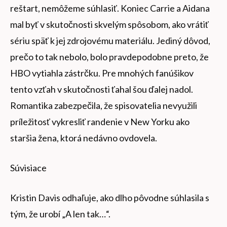
reštart, nemôžeme súhlasiť. Koniec Carrie a Aidana
mal byť v skutočnosti skvelým spôsobom, ako vrátiť
sériu späť k jej zdrojovému materiálu. Jediný dôvod,
prečo to tak nebolo, bolo pravdepodobne preto, že
HBO vytiahla zástrčku. Pre mnohých fanúšikov
tento vzťah v skutočnosti ťahal šou ďalej nadol.
Romantika zabezpečila, že spisovatelia nevyužili
príležitosť vykresliť randenie v New Yorku ako
staršia žena, ktorá nedávno ovdovela.
Súvisiace
Kristin Davis odhaľuje, ako dlho pôvodne súhlasila s
tým, že urobí „A len tak…“.