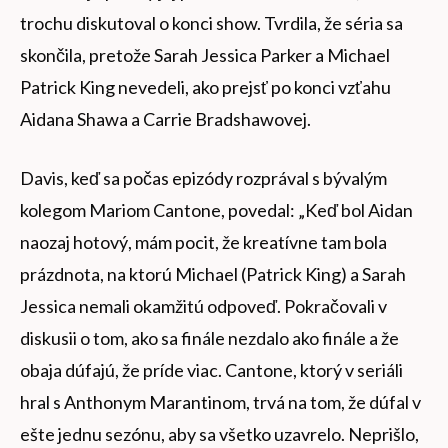
trochu diskutoval o konci show. Tvrdila, že séria sa
skončila, pretože Sarah Jessica Parker a Michael
Patrick King nevedeli, ako prejsť po konci vzťahu
Aidana Shawa a Carrie Bradshawovej.
Davis, keď sa počas epizódy rozprával s bývalým
kolegom Mariom Cantone, povedal: „Keď bol Aidan
naozaj hotový, mám pocit, že kreatívne tam bola
prázdnota, na ktorú Michael (Patrick King) a Sarah
Jessica nemali okamžitú odpoveď. Pokračovali v
diskusii o tom, ako sa finále nezdalo ako finále a že
obaja dúfajú, že príde viac. Cantone, ktorý v seriáli
hral s Anthonym Marantinom, trvá na tom, že dúfal v
ešte jednu sezónu, aby sa všetko uzavrelo. Neprišlo,