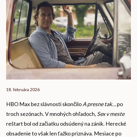
18. februára 2026
HBO Max bez slávnosti skončilo
A presne tak…
po
troch sezónach. V mnohých ohľadoch,
Sex v meste
reštart bol od začiatku odsúdený na zánik. Herecké
obsadenie to však len ťažko priznáva. Mesiace po