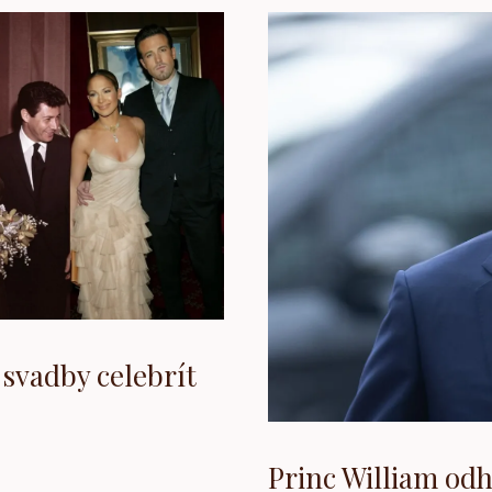
 svadby celebrít
Princ William odh