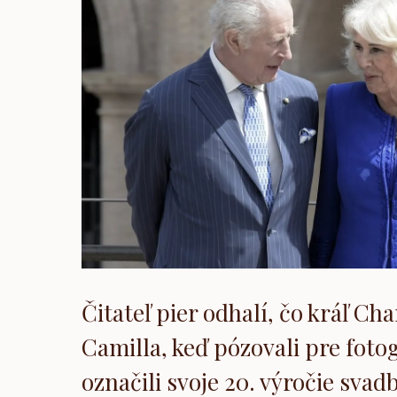
Čitateľ pier odhalí, čo kráľ Ch
Camilla, keď pózovali pre fotog
označili svoje 20. výročie svad