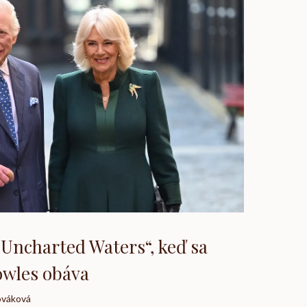
 „Uncharted Waters“, keď sa
owles obáva
ováková