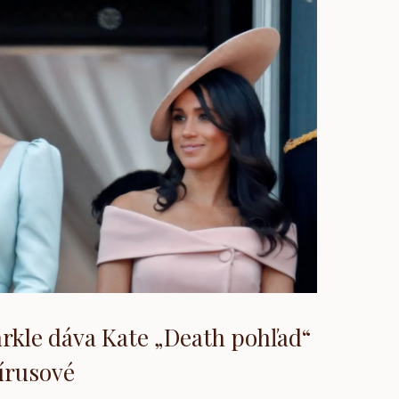
kle dáva Kate „Death pohľad“
vírusové