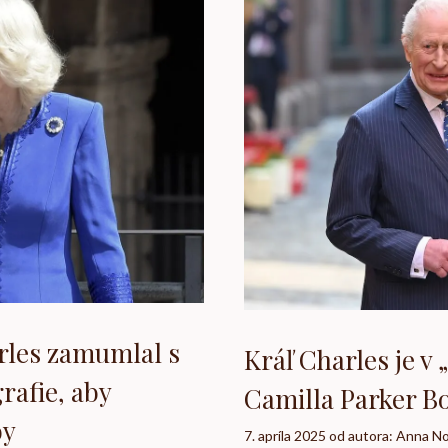
arles zamumlal s
Kráľ Charles je v
rafie, aby
Camilla Parker B
by
7. apríla 2025
od autora:
Anna N