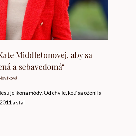
 Kate Middletonovej, aby sa
lnená a sebavedomá“
Nováková
esu je ikona módy. Od chvíle, keď sa oženil s
2011 a stal