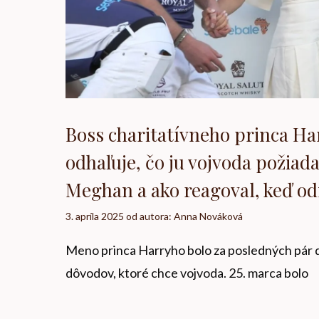
Boss charitatívneho princa H
odhaľuje, čo ju vojvoda požiada
Meghan a ako reagoval, keď od
3. apríla 2025
od autora:
Anna Nováková
Meno princa Harryho bolo za posledných pár dní
dôvodov, ktoré chce vojvoda. 25. marca bolo