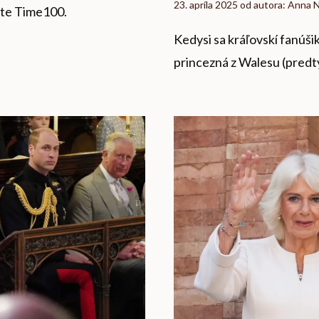
23. apríla 2025
od autora:
Anna 
ite Time100.
Kedysi sa kráľovskí fanúš
princezná z Walesu (predt