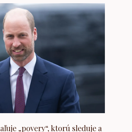
aľuje „povery“, ktorú sleduje a