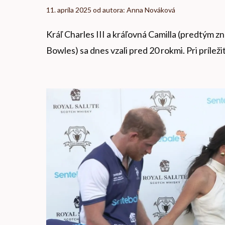
11. apríla 2025
od autora:
Anna Nováková
Kráľ Charles III a kráľovná Camilla (predtým z
Bowles) sa dnes vzali pred 20 rokmi. Pri príleži