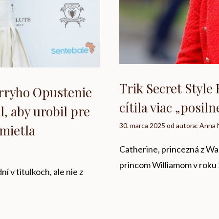
Trik Secret Style
arryho Opustenie
cítila viac „posi
l, aby urobil pre
30. marca 2025
od autora:
Anna 
mietla
Catherine, princezná z Wal
princom Williamom v roku 
 v titulkoch, ale nie z