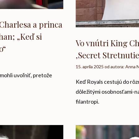
a Charlesa a princa
an; „Keď si
Vo vnútri King Ch
o“
‚Secret Stretnut
15. apríla 2025
od autora:
Anna 
 mohli uvoľniť, pretože
Keď Royals cestujú do rôzny
dôležitými osobnosťami-nap
filantropi.