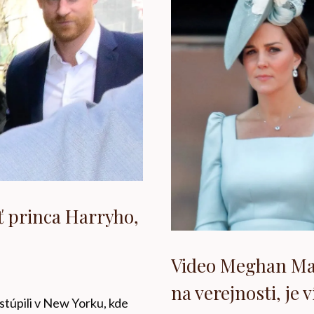
ť princa Harryho,
Video Meghan Mar
na verejnosti, je 
túpili v New Yorku, kde