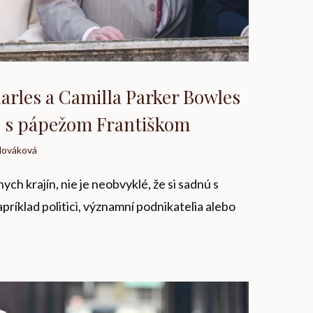
arles a Camilla Parker Bowles
ie s pápežom Františkom
Nováková
ch krajín, nie je neobvyklé, že si sadnú s
ríklad politici, významní podnikatelia alebo