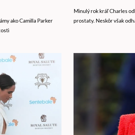
Minulý rok kráľ Charles od
námy ako Camilla Parker
prostaty. Neskôr však odha
tosti