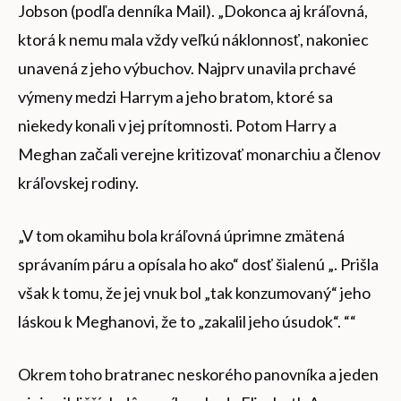
Jobson (podľa denníka Mail). „Dokonca aj kráľovná,
ktorá k nemu mala vždy veľkú náklonnosť, nakoniec
unavená z jeho výbuchov. Najprv unavila prchavé
výmeny medzi Harrym a jeho bratom, ktoré sa
niekedy konali v jej prítomnosti. Potom Harry a
Meghan začali verejne kritizovať monarchiu a členov
kráľovskej rodiny.
„V tom okamihu bola kráľovná úprimne zmätená
správaním páru a opísala ho ako“ dosť šialenú „. Prišla
však k tomu, že jej vnuk bol „tak konzumovaný“ jeho
láskou k Meghanovi, že to „zakalil jeho úsudok“. ““
Okrem toho bratranec neskorého panovníka a jeden