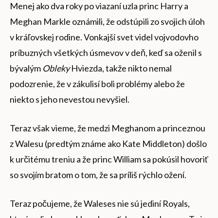
Menej ako dva roky po viazaní uzla princ Harry a
Meghan Markle oznámili, že odstúpili zo svojich úloh
v kráľovskej rodine. Vonkajší svet videl vojvodovho
príbuzných všetkých úsmevov v deň, keď sa oženil s
bývalým
Obleky
Hviezda, takže nikto nemal
podozrenie, že v zákulisí boli problémy alebo že
niekto s jeho nevestou nevyšiel.
Teraz však vieme, že medzi Meghanom a princeznou
z Walesu (predtým známe ako Kate Middleton) došlo
k určitému treniu a že princ William sa pokúsil hovoriť
so svojím bratom o tom, že sa príliš rýchlo ožení.
Teraz počujeme, že Waleses nie sú jediní Royals,