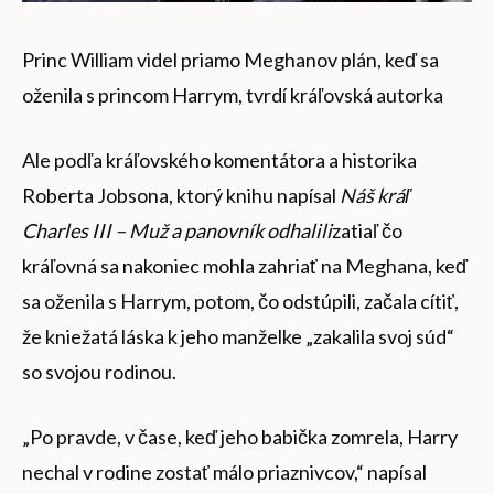
Princ William videl priamo Meghanov plán, keď sa
oženila s princom Harrym, tvrdí kráľovská autorka
Ale podľa kráľovského komentátora a historika
Roberta Jobsona, ktorý knihu napísal
Náš kráľ
Charles III – Muž a panovník odhalili
zatiaľ čo
kráľovná sa nakoniec mohla zahriať na Meghana, keď
sa oženila s Harrym, potom, čo odstúpili, začala cítiť,
že kniežatá láska k jeho manželke „zakalila svoj súd“
so svojou rodinou.
„Po pravde, v čase, keď jeho babička zomrela, Harry
nechal v rodine zostať málo priaznivcov,“ napísal