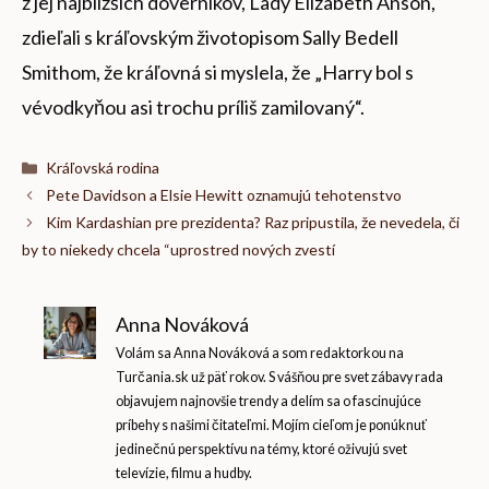
z jej najbližších dôverníkov, Lady Elizabeth Anson,
zdieľali s kráľovským životopisom Sally Bedell
Smithom, že kráľovná si myslela, že „Harry bol s
vévodkyňou asi trochu príliš zamilovaný“.
Kategórie
Kráľovská rodina
Pete Davidson a Elsie Hewitt oznamujú tehotenstvo
Kim Kardashian pre prezidenta? Raz pripustila, že nevedela, či
by to niekedy chcela “uprostred nových zvestí
Anna Nováková
Volám sa Anna Nováková a som redaktorkou na
Turčania.sk už päť rokov. S vášňou pre svet zábavy rada
objavujem najnovšie trendy a delím sa o fascinujúce
príbehy s našimi čitateľmi. Mojím cieľom je ponúknuť
jedinečnú perspektívu na témy, ktoré oživujú svet
televízie, filmu a hudby.