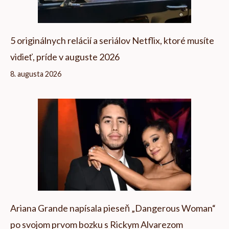
5 originálnych relácií a seriálov Netflix, ktoré musíte
vidieť, príde v auguste 2026
8. augusta 2026
Ariana Grande napísala pieseň „Dangerous Woman“
po svojom prvom bozku s Rickym Alvarezom