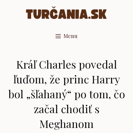
Preskočiť
na
obsah
Menu
Kráľ Charles povedal
ľuďom, že princ Harry
bol „šľahaný“ po tom, čo
začal chodiť s
Meghanom