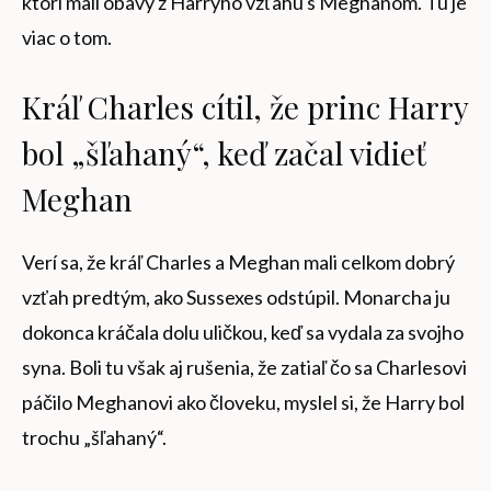
ktorí mali obavy z Harryho vzťahu s Meghanom. Tu je
viac o tom.
Kráľ Charles cítil, že princ Harry
bol „šľahaný“, keď začal vidieť
Meghan
Verí sa, že kráľ Charles a Meghan mali celkom dobrý
vzťah predtým, ako Sussexes odstúpil. Monarcha ju
dokonca kráčala dolu uličkou, keď sa vydala za svojho
syna. Boli tu však aj rušenia, že zatiaľ čo sa Charlesovi
páčilo Meghanovi ako človeku, myslel si, že Harry bol
trochu „šľahaný“.