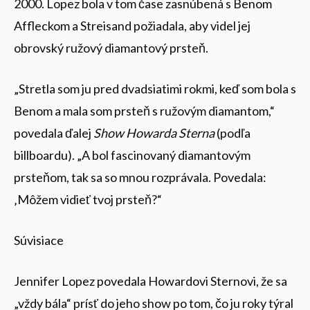
2000. Lopez bola v tom čase zasnúbená s Benom
Affleckom a Streisand požiadala, aby videl jej
obrovský ružový diamantový prsteň.
„Stretla som ju pred dvadsiatimi rokmi, keď som bola s
Benom a mala som prsteň s ružovým diamantom,“
povedala ďalej
Show Howarda Sterna
(podľa
billboardu). „A bol fascinovaný diamantovým
prsteňom, tak sa so mnou rozprávala. Povedala:
‚Môžem vidieť tvoj prsteň?“
Súvisiace
Jennifer Lopez povedala Howardovi Sternovi, že sa
„vždy bála“ prísť do jeho show po tom, čo ju roky týral