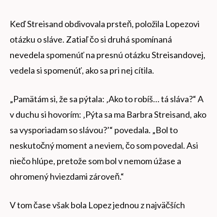
Keď Streisand obdivovala prsteň, položila Lopezovi
otázku o sláve. Zatiaľ čo si druhá spomínaná
nevedela spomenúť na presnú otázku Streisandovej,
vedela si spomenúť, ako sa pri nej cítila.
„Pamätám si, že sa pýtala: ‚Ako to robíš… tá sláva?“ A
v duchu si hovorím: ‚Pýta sa ma Barbra Streisand, ako
sa vysporiadam so slávou?’“ povedala. „Bol to
neskutočný moment a neviem, čo som povedal. Asi
niečo hlúpe, pretože som bol v nemom úžase a
ohromený hviezdami zároveň.“
V tom čase však bola Lopez jednou z najväčších