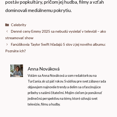
postáv popkultúry, pričom jej hudba, filmy a vzťah
dominovali mediálnemu pokrytiu.
Kategórie
Celebrity
Denné ceny Emmy 2025 sa nebudú vysielať v televízii – ako
streamovať show
Fanúšikovia Taylor Swift hľadajú 5 slov z jej nového albumu:
Poznáte ich?
Anna Nováková
Volám sa Anna Nováková a som redaktorkou na
Turčania.sk už päť rokov. S vášňou pre svet zábavy rada
objavujem najnovšie trendy a delím sa o fascinujúce
príbehy s našimi čitateľmi. Mojím cieľom je ponúknuť
jedinečnú perspektívu na témy, ktoré oživujú svet
televízie, filmu a hudby.