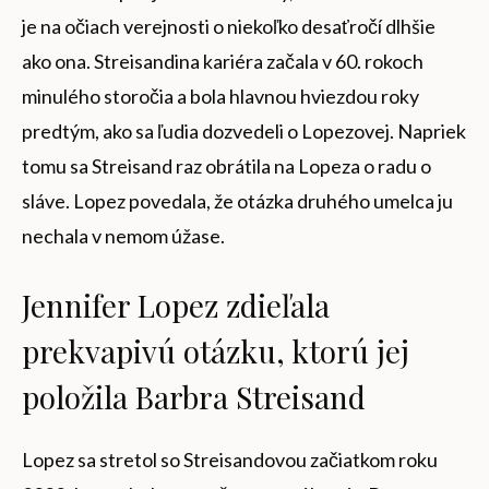
je na očiach verejnosti o niekoľko desaťročí dlhšie
ako ona. Streisandina kariéra začala v 60. rokoch
minulého storočia a bola hlavnou hviezdou roky
predtým, ako sa ľudia dozvedeli o Lopezovej. Napriek
tomu sa Streisand raz obrátila na Lopeza o radu o
sláve. Lopez povedala, že otázka druhého umelca ju
nechala v nemom úžase.
Jennifer Lopez zdieľala
prekvapivú otázku, ktorú jej
položila Barbra Streisand
Lopez sa stretol so Streisandovou začiatkom roku