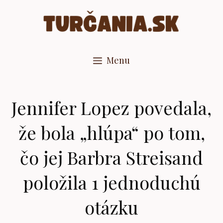
Preskočiť
na
obsah
Menu
Jennifer Lopez povedala,
že bola „hlúpa“ po tom,
čo jej Barbra Streisand
položila 1 jednoduchú
otázku