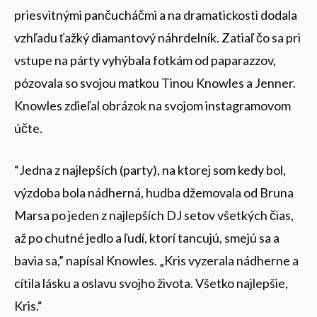
priesvitnými pančucháčmi a na dramatickosti dodala
vzhľadu ťažký diamantový náhrdelník. Zatiaľ čo sa pri
vstupe na párty vyhýbala fotkám od paparazzov,
pózovala so svojou matkou Tinou Knowles a Jenner.
Knowles zdieľal obrázok na svojom instagramovom
účte.
“Jedna z najlepších (party), na ktorej som kedy bol,
výzdoba bola nádherná, hudba džemovala od Bruna
Marsa po jeden z najlepších DJ setov všetkých čias,
až po chutné jedlo a ľudí, ktorí tancujú, smejú sa a
bavia sa,” napísal Knowles. „Kris vyzerala nádherne a
cítila lásku a oslavu svojho života. Všetko najlepšie,
Kris.“