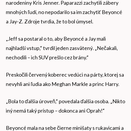
narodeniny Kris Jenner. Paparazzi zachytili zábery
mnohých ľudí, no nepodarilo sa im zachytiť Beyoncé
a Jay-Z. Zdroje tvrdia, že to bol úmysel.
„Jeff sa postaral o to, aby Beyoncé a Jay mali
najhladší vstup,“ tvrdil jeden zasvätený. „Nečakali,
nechodili – ich SUV prešlo cez brány.“
Preskočili červený koberec vedúci na párty, ktorej sa
nevyhli ani ľudia ako Meghan Markle a princ Harry.
„Bola to ďalšia úroveň,“ povedala ďalšia osoba. „Nikto
iný nemá taký prístup – dokonca ani Oprah!“
Beyoncé mala na sebe čierne minišaty s rukavicami a