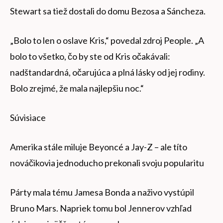
Stewart sa tiež dostali do domu Bezosa a Sáncheza.
„Bolo to len o oslave Kris,“ povedal zdroj People. „A
bolo to všetko, čo by ste od Kris očakávali:
nadštandardná, očarujúca a plná lásky od jej rodiny.
Bolo zrejmé, že mala najlepšiu noc.“
Súvisiace
Amerika stále miluje Beyoncé a Jay-Z – ale títo
nováčikovia jednoducho prekonali svoju popularitu
Párty mala tému Jamesa Bonda a naživo vystúpil
Bruno Mars. Napriek tomu bol Jennerov vzhľad