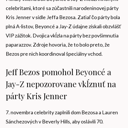
celebritami, ktoré sa zúčastnili narodeninovej párty
Kris Jenner v sídle Jeffa Bezosa. Zatiaľ čo párty bola
plná A-listov, Beyoncé a Jay-Z údajne získali obzvlášť
VIP zážitok. Dvojica vkĺzla na párty bez povšimnutia
paparazzov. Zdroje hovoria, že to bolo preto, že
Bezos pre nich koordinoval špeciálny vchod.
Jeff Bezos pomohol Beyoncé a
Jay-Z nepozorovane vkĺznuť na
párty Kris Jenner
7. novembra celebrity zaplnili dom Bezosa a Lauren
Sánchezových v Beverly Hills, aby oslávili 70.