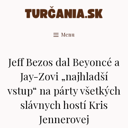
Preskočiť
na
obsah
Menu
Jeff Bezos dal Beyoncé a
Jay-Zovi „najhladší
vstup“ na párty všetkých
slávnych hostí Kris
Jennerovej