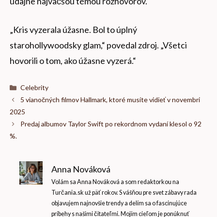
údajne najväčšou témou rozhovorov.
„Kris vyzerala úžasne. Bol to úplný
starohollywoodsky glam,“ povedal zdroj. „Všetci
hovorili o tom, ako úžasne vyzerá.“
Kategórie
Celebrity
5 vianočných filmov Hallmark, ktoré musíte vidieť v novembri
2025
Predaj albumov Taylor Swift po rekordnom vydaní klesol o 92
%.
Anna Nováková
Volám sa Anna Nováková a som redaktorkou na
Turčania.sk už päť rokov. S vášňou pre svet zábavy rada
objavujem najnovšie trendy a delím sa o fascinujúce
príbehy s našimi čitateľmi. Mojím cieľom je ponúknuť