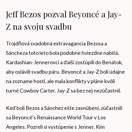
Jeff Bezos pozval Beyoncé a Jay-
Z na svoju svadbu
Trojdňová svadobná extravagancia Bezosa a
Sáncheza toto leto bola podobne hviezdne nabitá.
Kardashian-Jennerovci a ďalší zostúpili do Benátok,
aby oslávili svadbu páru. Beyoncé a Jay-Z boli údajne
na zozname hostí, ale mala konflikty v pláne kvôli
turné Cowboy Carter. Jay-Z sa bez nej nezúčastnil.
Keď boli Bezos a Sánchez ešte zasnúbení, zúčastnili
sa Beyoncé’s Renaissance World Tour v Los
Angeles. Pozreli si vystúpenie s Jenner, Kim