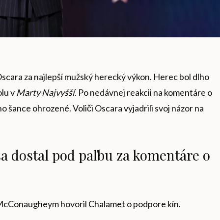
scara za najlepší mužský herecký výkon. Herec bol dlho
olu v
Marty Najvyšší
. Po nedávnej reakcii na komentáre o
eho šance ohrozené. Voliči Oscara vyjadrili svoj názor na
a dostal pod paľbu za komentáre o
cConaugheym hovoril Chalamet o podpore kín.