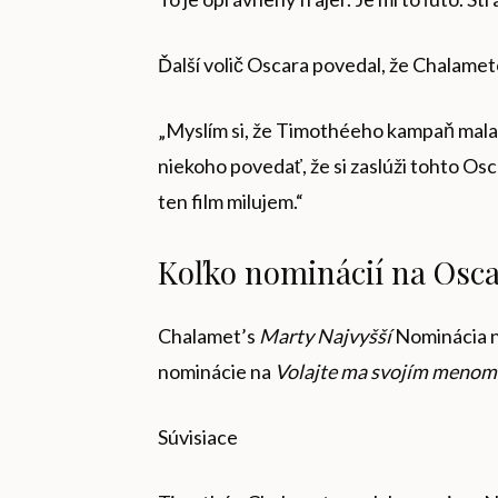
Ďalší volič Oscara povedal, že Chalame
„Myslím si, že Timothéeho kampaň mala 
niekoho povedať, že si zaslúži tohto Osc
ten film milujem.“
Koľko nominácií na Osc
Chalamet’s
Marty Najvyšší
Nominácia na
nominácie na
Volajte ma svojím meno
Súvisiace