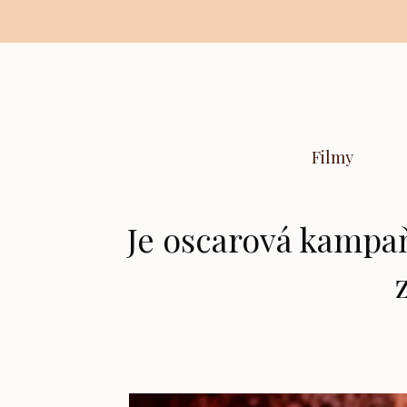
Preskočiť
na
obsah
Filmy
Je oscarová kampa