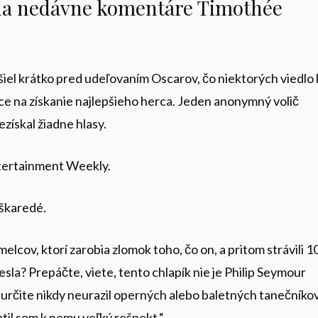
 na nedávne komentáre Timothée
l krátko pred udeľovaním Oscarov, čo niektorých viedlo 
ce na získanie najlepšieho herca. Jeden anonymný volič
získal žiadne hlasy.
ntertainment Weekly.
 škaredé.
melcov, ktorí zarobia zlomok toho, čo on, a pritom strávili 1
la? Prepáčte, viete, tento chlapík nie je Philip Seymour
rčite nikdy neurazil operných alebo baletných tanečníkov
ratil som k nemu veľký rešpekt.“