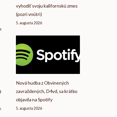
vyhodiť svoju kalifornskú zmes
(pozri vnútri)
5. augusta 2026
k
Nová hudba z Obvinených
zavraždených, D4vd, sa krátko
0
objavila na Spotify
.
5. augusta 2026