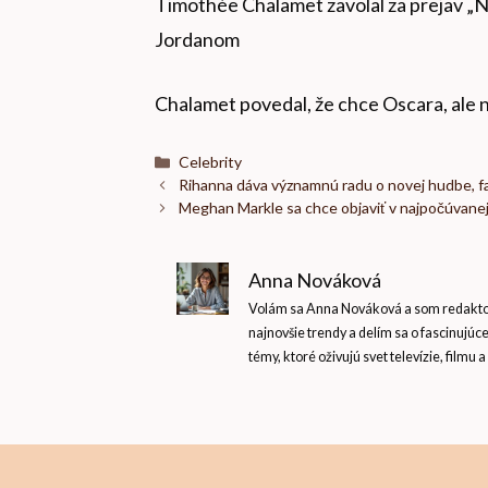
Timothée Chalamet zavolal za prejav „N
Jordanom
Chalamet povedal, že chce Oscara, ale ni
Kategórie
Celebrity
Rihanna dáva významnú radu o novej hudbe, f
Meghan Markle sa chce objaviť v najpočúvanejš
Anna Nováková
Volám sa Anna Nováková a som redaktork
najnovšie trendy a delím sa o fascinujúc
témy, ktoré oživujú svet televízie, filmu a