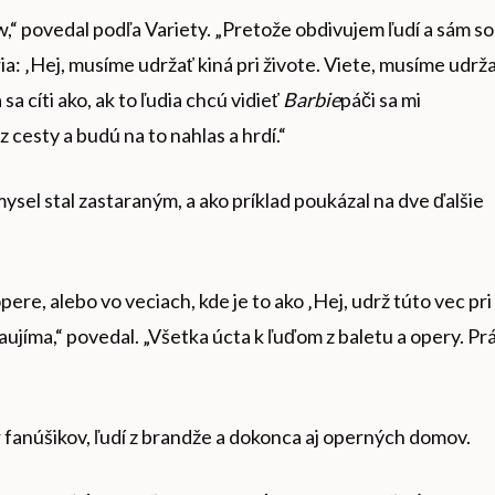
“ povedal podľa Variety. „Pretože obdivujem ľudí a sám s
oria: ‚Hej, musíme udržať kiná pri živote. Viete, musíme udrž
sa cíti ako, ak to ľudia chcú vidieť
Barbie
páči sa mi
 z cesty a budú na to nahlas a hrdí.“
ysel stal zastaraným, a ako príklad poukázal na dve ďalšie
ere, alebo vo veciach, kde je to ako ‚Hej, udrž túto vec pri
ezaujíma,“ povedal. „Všetka úcta k ľuďom z baletu a opery. Pr
 fanúšikov, ľudí z brandže a dokonca aj operných domov.