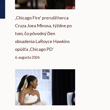
‚Chicago Fire‘ prerušil herca
Cruza Joea Minosa, týždne po
tom, čo pôvodný člen
obsadenia LaRoyce Hawkins
opúšťa ‚Chicago PD‘
6. augusta 2026