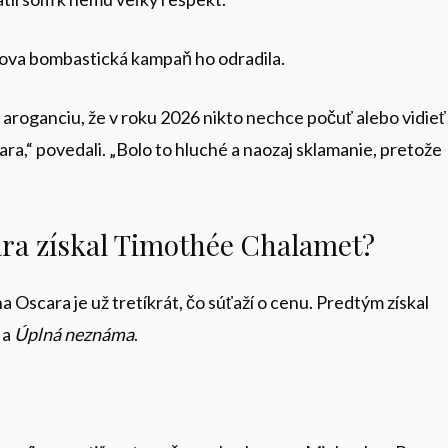
tova bombastická kampaň ho odradila.
aroganciu, že v roku 2026 nikto nechce počuť alebo vidieť
ara,“ povedali. „Bolo to hluché a naozaj sklamanie, pretože
ara získal Timothée Chalamet?
 Oscara je už tretíkrát, čo súťaží o cenu. Predtým získal
m
a
Úplná neznáma
.