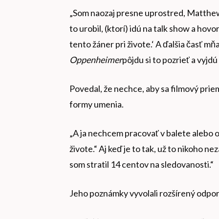
„Som naozaj presne uprostred, Matthew,
to urobil, (ktorí) idú na talk show a hov
tento žáner pri živote.‘ A ďalšia časť mňa 
Oppenheimer
pôjdu si to pozrieť a vyjdú
Povedal, že nechce, aby sa filmový priem
formy umenia.
„A ja nechcem pracovať v balete alebo op
živote.“ Aj keď je to tak, už to nikoho n
som stratil 14 centov na sledovanosti.“
Jeho poznámky vyvolali rozšírený odpor