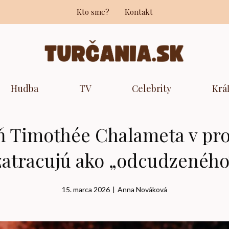
Kto sme?
Kontakt
Hudba
TV
Celebrity
Krá
ň Timothée Chalameta v pro
zatracujú ako „odcudzeného
15. marca 2026
|
Anna Nováková