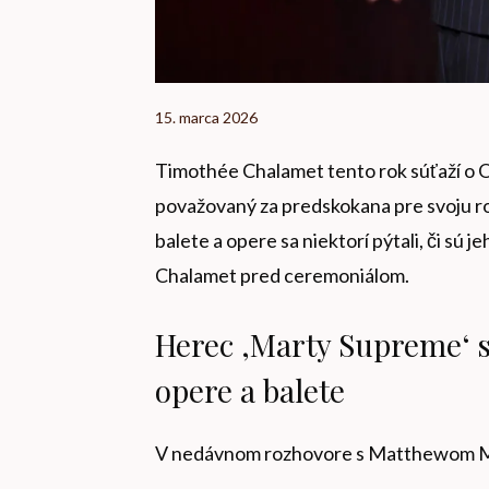
15. marca 2026
Timothée Chalamet tento rok súťaží o O
považovaný za predskokana pre svoju r
balete a opere sa niektorí pýtali, či sú j
Chalamet pred ceremoniálom.
Herec ‚Marty Supreme‘ s
opere a balete
V nedávnom rozhovore s Matthewom M