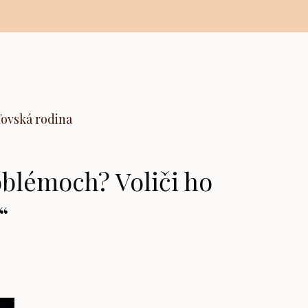
ľovská rodina
blémoch? Voliči ho
“