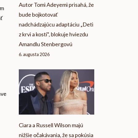
Autor Tomi Adeyemi prisahá, že
om
bude bojkotovať
ať
nadchádzajúcu adaptáciu „Deti
z krvi a kostí“, blokuje hviezdu
Amandlu Stenbergovú
6. augusta 2026
áve
Ciara a Russell Wilson majú
nižšie očakávania, že sa pokúsia