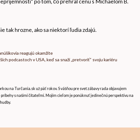
epríjemnosti“ po tom, čo prehral cenu s Michaelom B.
e tak hrozne, ako sa niektorí ľudia zdajú.
anúšikovia reagujú okamžite
ích podcastoch v USA, keď sa snaží „pretvoriť“ svoju kariéru
ou na Turčania.sk už päť rokov. S vášňou pre svet zábavy rada objavujem
e príbehy s našimi čitateľmi. Mojím cieľom je ponúknuť jedinečnú perspektívu na
 hudby.