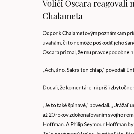
Voliči Oscara reagovali
Chalameta
Odpor k Chalametovým poznámkam prišie
úvahám, či to nemôže poškodiť jeho šan
Oscara priznal, že mu pravdepodobne ne
„Ach, áno. Sakra ten chlap,“ povedali E
Dodali, že komentáre mi prišli zbytočne
„Je to také špinavé,“ povedali. „Urážať u
až 20 rokov zdokonaľovaním svojho remes
Hoffman. A Philip Seymour Hoffman by u
To je oprávnený frajer. Je mi to ľúto. St