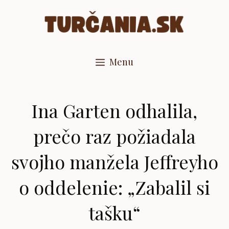
Preskočiť
na
obsah
Menu
Ina Garten odhalila,
prečo raz požiadala
svojho manžela Jeffreyho
o oddelenie: „Zabalil si
tašku“