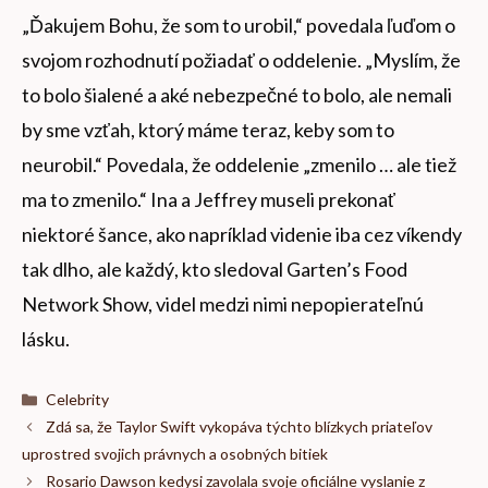
„Ďakujem Bohu, že som to urobil,“ povedala ľuďom o
svojom rozhodnutí požiadať o oddelenie. „Myslím, že
to bolo šialené a aké nebezpečné to bolo, ale nemali
by sme vzťah, ktorý máme teraz, keby som to
neurobil.“ Povedala, že oddelenie „zmenilo … ale tiež
ma to zmenilo.“ Ina a Jeffrey museli prekonať
niektoré šance, ako napríklad videnie iba cez víkendy
tak dlho, ale každý, kto sledoval Garten’s Food
Network Show, videl medzi nimi nepopierateľnú
lásku.
Kategórie
Celebrity
Zdá sa, že Taylor Swift vykopáva týchto blízkych priateľov
uprostred svojich právnych a osobných bitiek
Rosario Dawson kedysi zavolala svoje oficiálne vyslanie z