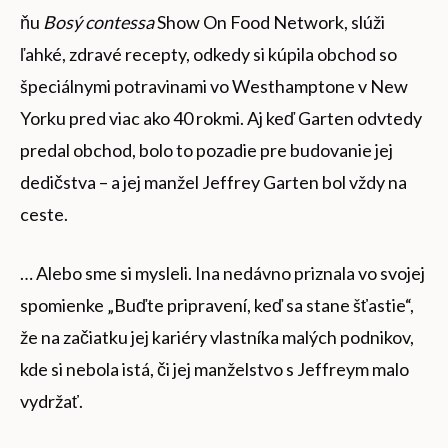
ňu
Bosý contessa
Show On Food Network, slúži
ľahké, zdravé recepty, odkedy si kúpila obchod so
špeciálnymi potravinami vo Westhamptone v New
Yorku pred viac ako 40 rokmi. Aj keď Garten odvtedy
predal obchod, bolo to pozadie pre budovanie jej
dedičstva – a jej manžel Jeffrey Garten bol vždy na
ceste.
… Alebo sme si mysleli. Ina nedávno priznala vo svojej
spomienke „Buďte pripravení, keď sa stane šťastie“,
že na začiatku jej kariéry vlastníka malých podnikov,
kde si nebola istá, či jej manželstvo s Jeffreym malo
vydržať.