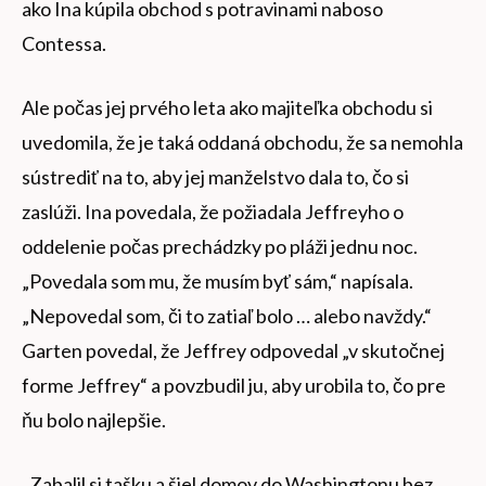
ako Ina kúpila obchod s potravinami naboso
Contessa.
Ale počas jej prvého leta ako majiteľka obchodu si
uvedomila, že je taká oddaná obchodu, že sa nemohla
sústrediť na to, aby jej manželstvo dala to, čo si
zaslúži. Ina povedala, že požiadala Jeffreyho o
oddelenie počas prechádzky po pláži jednu noc.
„Povedala som mu, že musím byť sám,“ napísala.
„Nepovedal som, či to zatiaľ bolo … alebo navždy.“
Garten povedal, že Jeffrey odpovedal „v skutočnej
forme Jeffrey“ a povzbudil ju, aby urobila to, čo pre
ňu bolo najlepšie.
„Zabalil si tašku a šiel domov do Washingtonu bez