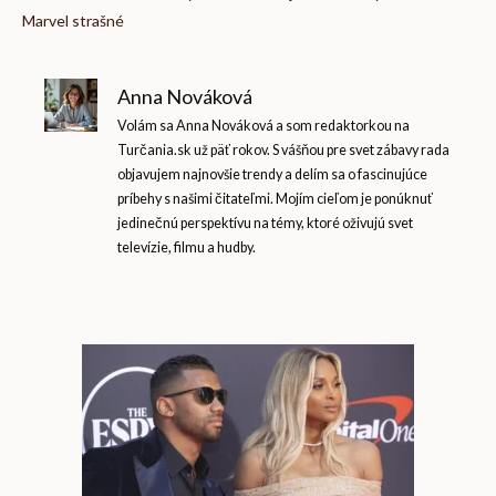
Marvel strašné
Anna Nováková
Volám sa Anna Nováková a som redaktorkou na
Turčania.sk už päť rokov. S vášňou pre svet zábavy rada
objavujem najnovšie trendy a delím sa o fascinujúce
príbehy s našimi čitateľmi. Mojím cieľom je ponúknuť
jedinečnú perspektívu na témy, ktoré oživujú svet
televízie, filmu a hudby.