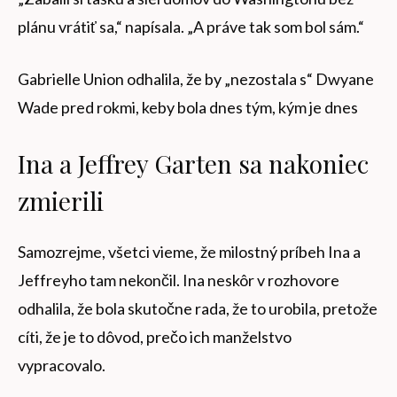
plánu vrátiť sa,“ napísala. „A práve tak som bol sám.“
Gabrielle Union odhalila, že by „nezostala s“ Dwyane
Wade pred rokmi, keby bola dnes tým, kým je dnes
Ina a Jeffrey Garten sa nakoniec
zmierili
Samozrejme, všetci vieme, že milostný príbeh Ina a
Jeffreyho tam nekončil. Ina neskôr v rozhovore
odhalila, že bola skutočne rada, že to urobila, pretože
cíti, že je to dôvod, prečo ich manželstvo
vypracovalo.