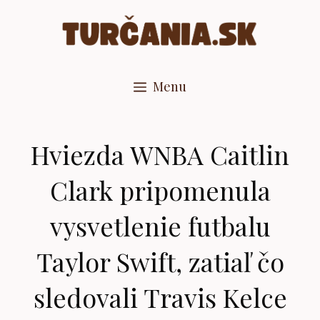
Preskočiť
na
obsah
Menu
Hviezda WNBA Caitlin
Clark pripomenula
vysvetlenie futbalu
Taylor Swift, zatiaľ čo
sledovali Travis Kelce