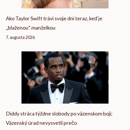
Ako Taylor Swift trávi svoje dni teraz, keď je
„blaženou“ manželkou
7. augusta 2026
Diddy stráca týždne slobody po väzenskom boji;
Väzenský úrad nevysvetlí prečo