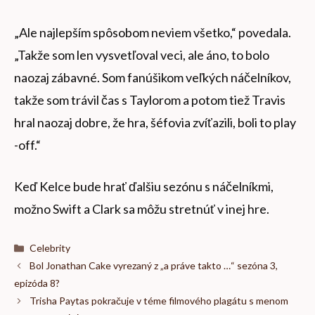
„Ale najlepším spôsobom neviem všetko,“ povedala.
„Takže som len vysvetľoval veci, ale áno, to bolo
naozaj zábavné. Som fanúšikom veľkých náčelníkov,
takže som trávil čas s Taylorom a potom tiež Travis
hral naozaj dobre, že hra, šéfovia zvíťazili, boli to play
-off.“
Keď Kelce bude hrať ďalšiu sezónu s náčelníkmi,
možno Swift a Clark sa môžu stretnúť v inej hre.
Kategórie
Celebrity
Bol Jonathan Cake vyrezaný z „a práve takto …“ sezóna 3,
epizóda 8?
Trisha Paytas pokračuje v téme filmového plagátu s menom