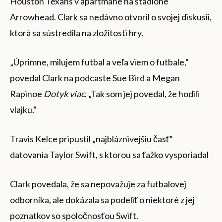
Houston Texans v apartmáne na štadióne
Arrowhead. Clark sa nedávno otvoril o svojej diskusii,
ktorá sa sústredila na zložitosti hry.
„Úprimne, milujem futbal a veľa viem o futbale,“
povedal Clark na podcaste Sue Bird a Megan
Rapinoe
Dotyk viac
. „Tak som jej povedal, že hodili
vlajku.“
Travis Kelce pripustil „najbláznivejšiu časť“
datovania Taylor Swift, s ktorou sa ťažko vysporiadal
Clark povedala, že sa nepovažuje za futbalovej
odborníka, ale dokázala sa podeliť o niektoré z jej
poznatkov so spoločnosťou Swift.