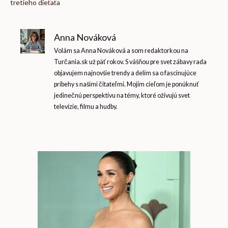
tretieho dieťaťa
Anna Nováková
Volám sa Anna Nováková a som redaktorkou na
Turčania.sk už päť rokov. S vášňou pre svet zábavy rada
objavujem najnovšie trendy a delím sa o fascinujúce
príbehy s našimi čitateľmi. Mojím cieľom je ponúknuť
jedinečnú perspektívu na témy, ktoré oživujú svet
televízie, filmu a hudby.