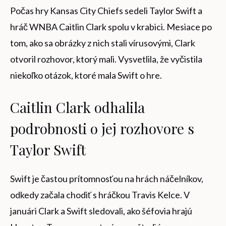
Počas hry Kansas City Chiefs sedeli Taylor Swift a
hráč WNBA Caitlin Clark spolu v krabici. Mesiace po
tom, ako sa obrázky z nich stali vírusovými, Clark
otvoril rozhovor, ktorý mali. Vysvetlila, že vyčistila
niekoľko otázok, ktoré mala Swift o hre.
Caitlin Clark odhalila
podrobnosti o jej rozhovore s
Taylor Swift
Swift je častou prítomnosťou na hrách náčelníkov,
odkedy začala chodiť s hráčkou Travis Kelce. V
januári Clark a Swift sledovali, ako šéfovia hrajú