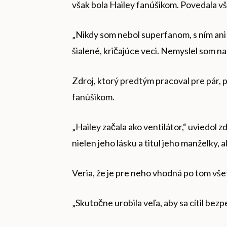
však bola Hailey fanúšikom. Povedala vš
„Nikdy som nebol superfanom, s ním ani 
šialené, kričajúce veci. Nemyslel som na
Zdroj, ktorý predtým pracoval pre pár, 
fanúšikom.
„Hailey začala ako ventilátor,“ uviedol z
nielen jeho lásku a titul jeho manželky, a
Veria, že je pre neho vhodná po tom všet
„Skutočne urobila veľa, aby sa cítil bez