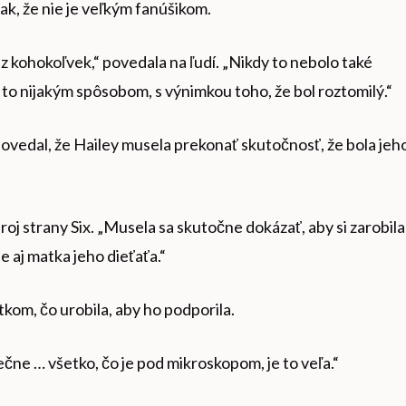
ak, že nie je veľkým fanúšikom.
z kohokoľvek,“ povedala na ľudí. „Nikdy to nebolo také
 to nijakým spôsobom, s výnimkou toho, že bol roztomilý.“
povedal, že Hailey musela prekonať skutočnosť, že bola jeh
droj strany Six. „Musela sa skutočne dokázať, aby si zarobila
le aj matka jeho dieťaťa.“
kom, čo urobila, aby ho podporila.
pečne … všetko, čo je pod mikroskopom, je to veľa.“