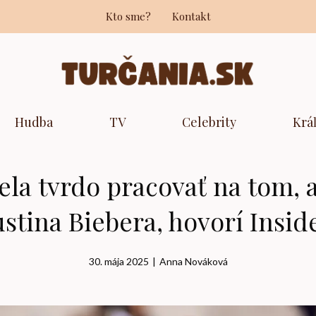
Kto sme?
Kontakt
Hudba
TV
Celebrity
Krá
la tvrdo pracovať na tom, a
ustina Biebera, hovorí Insid
30. mája 2025
|
Anna Nováková