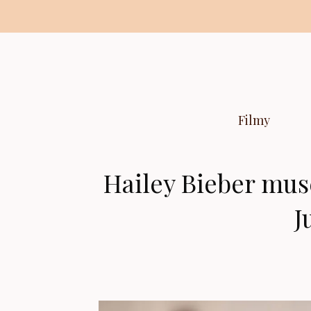
Preskočiť
na
obsah
Filmy
Hailey Bieber muse
J