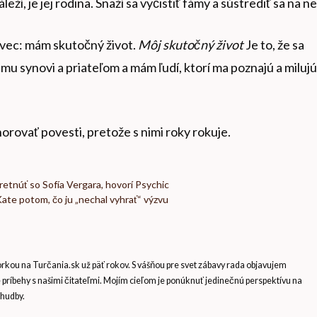
eží, je jej rodina. Snaží sa vyčistiť fámy a sústrediť sa na ne
e vec: mám skutočný život.
Môj skutočný život
Je to, že sa
jmu synovi a priateľom a mám ľudí, ktorí ma poznajú a milujú
norovať povesti, pretože s nimi roky rokuje.
retnúť so Sofía Vergara, hovorí Psychic
 Kate potom, čo ju „nechal vyhrať“ výzvu
ou na Turčania.sk už päť rokov. S vášňou pre svet zábavy rada objavujem
e príbehy s našimi čitateľmi. Mojím cieľom je ponúknuť jedinečnú perspektívu na
 hudby.