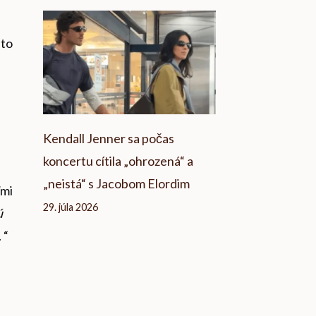
hto
Kendall Jenner sa počas
koncertu cítila „ohrozená“ a
„neistá“ s Jacobom Elordim
ľmi
29. júla 2026
ú
 “