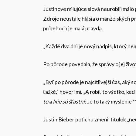
Justinove milujúce slová neurobili málo
Zdroje neustále hlásia o manželských pr
príbehoch je malá pravda.
„Každé dva dni je nový nadpis, ktorý ne
Po pôrode povedala, že správy o jej živote
„Byť po pôrode je najcitlivejší čas, aký s
ťažké,“ hovorí mi. „A robiť to všetko, ke
to
a
Nie sú šťastní
: Je to taký myslenie *
Justin Bieber potichu zmenil titulok „n