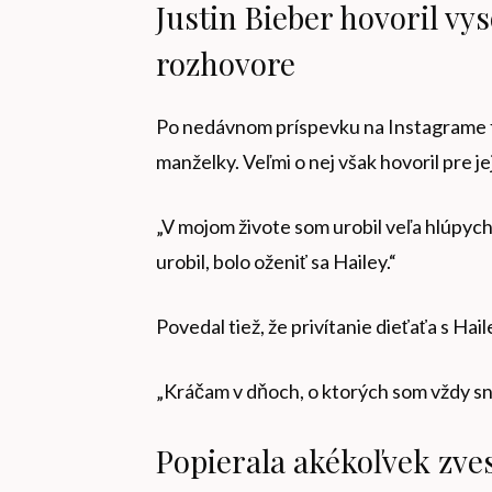
Justin Bieber hovoril vy
rozhovore
Po nedávnom príspevku na Instagrame fa
manželky. Veľmi o nej však hovoril pre j
„V mojom živote som urobil veľa hlúpych 
urobil, bolo oženiť sa Hailey.“
Povedal tiež, že privítanie dieťaťa s Hai
„Kráčam v dňoch, o ktorých som vždy sní
Popierala akékoľvek zv