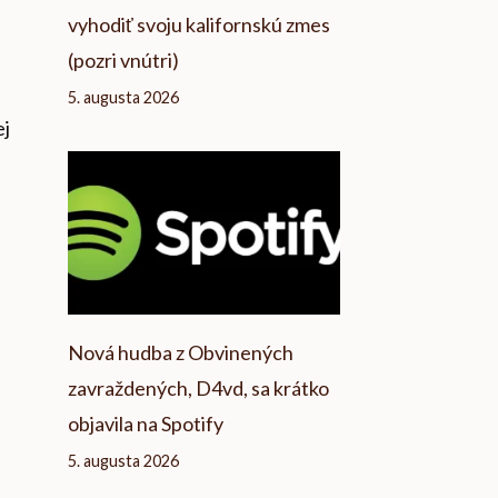
vyhodiť svoju kalifornskú zmes
(pozri vnútri)
5. augusta 2026
ej
Nová hudba z Obvinených
zavraždených, D4vd, sa krátko
objavila na Spotify
5. augusta 2026