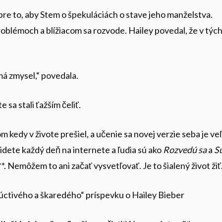
 pre to, aby Stem o špekuláciách o stave jeho manželstva.
oblémoch a blížiacom sa rozvode. Hailey povedal, že v týc
má zmysel,“ povedala.
 sa stali ťažším čeliť.
om kedy v živote prešiel, a učenie sa novej verzie seba je ve
ď idete každý deň na internete a ľudia sú ako
Rozvedú sa
a
S
**. Nemôžem to ani začať vysvetľovať. Je to šialený život žiť.
eúctivého a škaredého“ príspevku o Hailey Bieber