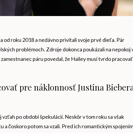
a od roku 2018 a nedávno privítali svoje prvé dieťa. Pár
želských problémoch. Zdroje dokonca poukázali na nepokoj 
ý zamestnanec páru povedal, že Hailey musí tvrdo pracovať
covať pre náklonnosť Justina Biebera
oj vzťah po období špekulácií. Neskôr v tom roku sa však
tiku a čoskoro potom sa vzali. Pred ich romantickým spojení