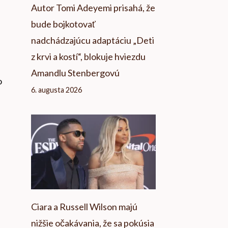
Autor Tomi Adeyemi prisahá, že
bude bojkotovať
nadchádzajúcu adaptáciu „Deti
z krvi a kostí“, blokuje hviezdu
Amandlu Stenbergovú
o
6. augusta 2026
Ciara a Russell Wilson majú
nižšie očakávania, že sa pokúsia