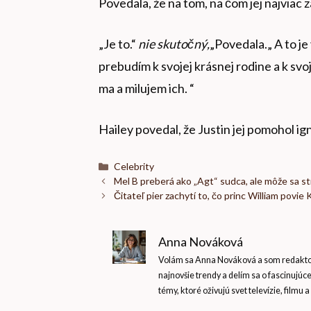
Povedala, že na tom, na čom jej najviac zál
„Je to.“
nie skutočný,
„Povedala.„ A to j
prebudím k svojej krásnej rodine a k svo
ma a milujem ich. “
Hailey povedal, že Justin jej pomohol ig
Kategórie
Celebrity
Mel B preberá ako „Agt“ sudca, ale môže sa st
Čitateľ pier zachytí to, čo princ William povie
Anna Nováková
Volám sa Anna Nováková a som redaktork
najnovšie trendy a delím sa o fascinujúc
témy, ktoré oživujú svet televízie, filmu a