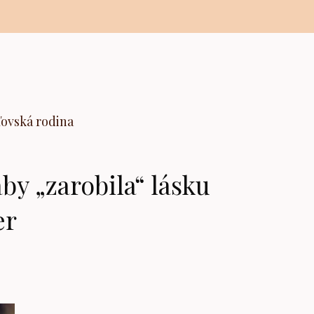
ľovská rodina
by „zarobila“ lásku
er