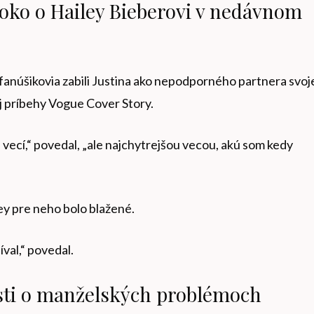
soko o Hailey Bieberovi v nedávnom
núšikovia zabili Justina ako nepodporného partnera svoj
ej príbehy Vogue Cover Story.
vecí,“ povedal, „ale najchytrejšou vecou, ​​akú som kedy
ley pre neho bolo blažené.
val,“ povedal.
esti o manželských problémoch