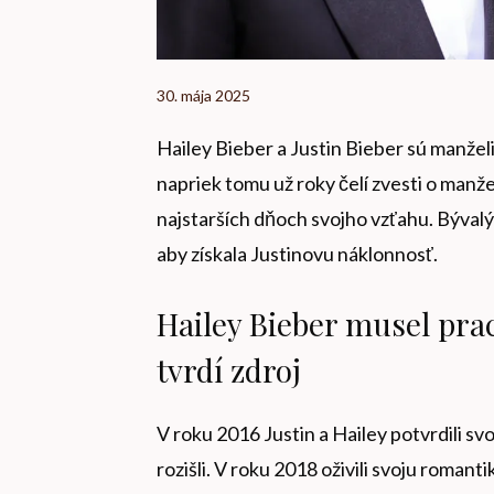
30. mája 2025
Hailey Bieber a Justin Bieber sú manželi
napriek tomu už roky čelí zvesti o man
najstarších dňoch svojho vzťahu. Býval
aby získala Justinovu náklonnosť.
Hailey Bieber musel pra
tvrdí zdroj
V roku 2016 Justin a Hailey potvrdili sv
rozišli. V roku 2018 oživili svoju roman