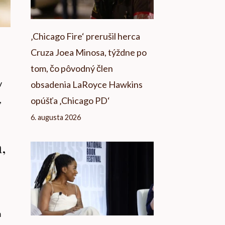
‚Chicago Fire‘ prerušil herca
Cruza Joea Minosa, týždne po
tom, čo pôvodný člen
v
obsadenia LaRoyce Hawkins
,
opúšťa ‚Chicago PD‘
6. augusta 2026
,
m