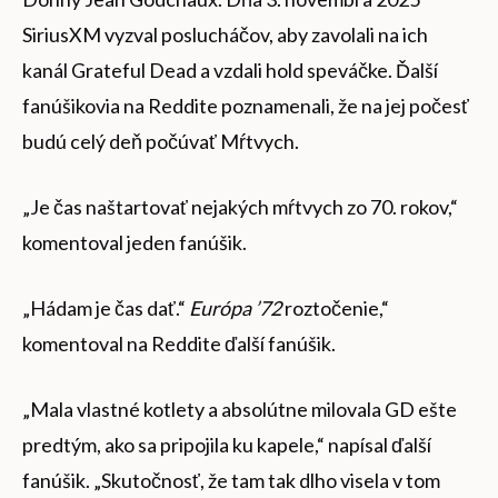
SiriusXM vyzval poslucháčov, aby zavolali na ich
kanál Grateful Dead a vzdali hold speváčke. Ďalší
fanúšikovia na Reddite poznamenali, že na jej počesť
budú celý deň počúvať Mŕtvych.
„Je čas naštartovať nejakých mŕtvych zo 70. rokov,“
komentoval jeden fanúšik.
„Hádam je čas dať.“
Európa ’72
roztočenie,“
komentoval na Reddite ďalší fanúšik.
„Mala vlastné kotlety a absolútne milovala GD ešte
predtým, ako sa pripojila ku kapele,“ napísal ďalší
fanúšik. „Skutočnosť, že tam tak dlho visela v tom