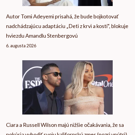
Autor Tomi Adeyemi prisahá, že bude bojkotovať
nadchádzajúcu adaptáciu „Deti z krvi a kostí“, blokuje
hviezdu Amandlu Stenbergovú
6. augusta 2026
Ciara a Russell Wilson majú nižšie očakávania, že sa
pokúsia vyhodiť svoju kalifornskú zmes (pozri vnútri)