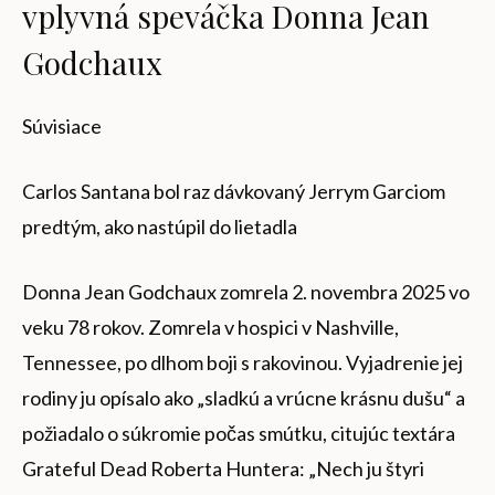
vplyvná speváčka Donna Jean
Godchaux
Súvisiace
Carlos Santana bol raz dávkovaný Jerrym Garciom
predtým, ako nastúpil do lietadla
Donna Jean Godchaux zomrela 2. novembra 2025 vo
veku 78 rokov. Zomrela v hospici v Nashville,
Tennessee, po dlhom boji s rakovinou. Vyjadrenie jej
rodiny ju opísalo ako „sladkú a vrúcne krásnu dušu“ a
požiadalo o súkromie počas smútku, citujúc textára
Grateful Dead Roberta Huntera: „Nech ju štyri