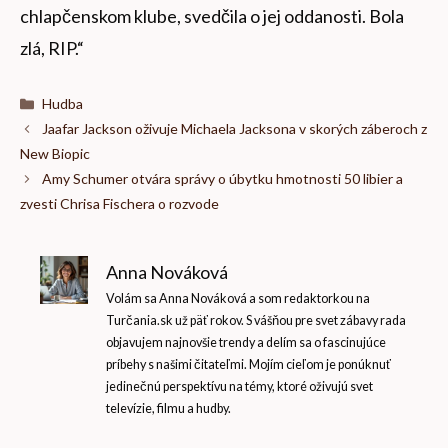
chlapčenskom klube, svedčila o jej oddanosti. Bola
zlá, RIP.“
Kategórie
Hudba
Jaafar Jackson oživuje Michaela Jacksona v skorých záberoch z
New Biopic
Amy Schumer otvára správy o úbytku hmotnosti 50 libier a
zvesti Chrisa Fischera o rozvode
Anna Nováková
Volám sa Anna Nováková a som redaktorkou na
Turčania.sk už päť rokov. S vášňou pre svet zábavy rada
objavujem najnovšie trendy a delím sa o fascinujúce
príbehy s našimi čitateľmi. Mojím cieľom je ponúknuť
jedinečnú perspektívu na témy, ktoré oživujú svet
televízie, filmu a hudby.