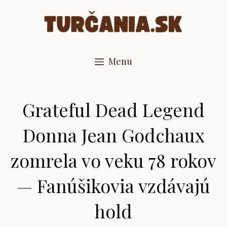
Preskočiť
na
obsah
Menu
Grateful Dead Legend
Donna Jean Godchaux
zomrela vo veku 78 rokov
— Fanúšikovia vzdávajú
hold