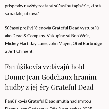
príspevky navždy zostanú súčasťou tapisérie, ktorá
sa naďalej utkáva.“
Súčasní preživší členovia Grateful Dead vystupujú
ako Dead & Company. V skupine sú Bob Weir,
Mickey Hart, Jay Lane, John Mayer, Oteil Burbridge
a Jeff Chimenti.
Fanúšikovia vzdávajú hold
Donne Jean Godchaux hraním
hudby z jej éry Grateful Dead
Fanúšikovia Grateful Dead smútia nad smrťou
Donny Jean Godchaux. Dňa 3. novembra 2025