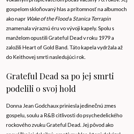
gospelom skloňovaný hlas a prítomnosť na albumoch
ako napr
Wake of the Flood
a
Stanica Terrapin
znamenala výraznú éru vo vývoji kapely. Spolu s
manželom opustili Grateful Dead v roku 1979 a
založili Heart of Gold Band. Táto kapela vydržala až
do Keithovej smrti nasledujúci rok.
Grateful Dead sa po jej smrti
podelili o svoj hold
Donna Jean Godchaux priniesla jedinečnú zmes
gospelu, soulu a R&B citlivosti do psychedelického
rockového zvuku Grateful Dead. Jej pôvod ako