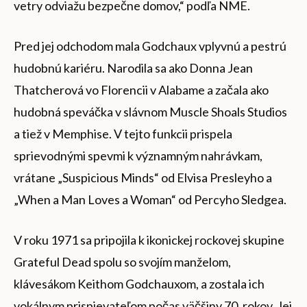
vetry odviažu bezpečne domov,“ podľa NME.
Pred jej odchodom mala Godchaux vplyvnú a pestrú
hudobnú kariéru. Narodila sa ako Donna Jean
Thatcherová vo Florencii v Alabame a začala ako
hudobná speváčka v slávnom Muscle Shoals Studios
a tiež v Memphise. V tejto funkcii prispela
sprievodnými spevmi k významným nahrávkam,
vrátane „Suspicious Minds“ od Elvisa Presleyho a
„When a Man Loves a Woman“ od Percyho Sledgea.
V roku 1971 sa pripojila k ikonickej rockovej skupine
Grateful Dead spolu so svojím manželom,
klávesákom Keithom Godchauxom, a zostala ich
vokálnym prispievateľom počas väčšiny 70. rokov. Jej