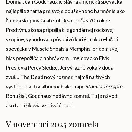
Donna Jean Godchaux je slávna americká speváčka
najlepšie známa pre svoje oduševnené harmónie ako
členka skupiny Grateful Dead počas 70. rokov.
Predtým, ako sa pripojila k legendárnej rockovej
skupine, vybudovala pôsobivú kariéru ako relačná
speváčka v Muscle Shoals a Memphis, pričom svoj
hlas prepožičala nahrávkam umelcov ako Elvis
Presley a Percy Sledge. Jej výrazné vokály dodali
zvuku The Dead nový rozmer, najmä na živých
vystúpeniach a albumoch ako napr
Stanica Terrapin
.
Bohužiaľ, Godchaux nedávno zomrel. Tu je návod,
ako fanúšikovia vzdávajú hold.
V novembri 2025 zomrela