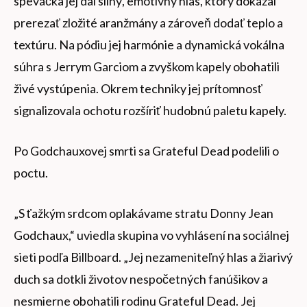
speváčka jej dal silný, emotívny hlas, ktorý dokázal
prerezať zložité aranžmány a zároveň dodať teplo a
textúru. Na pódiu jej harmónie a dynamická vokálna
súhra s Jerrym Garciom a zvyškom kapely obohatili
živé vystúpenia. Okrem techniky jej prítomnosť
signalizovala ochotu rozšíriť hudobnú paletu kapely.
Po Godchauxovej smrti sa Grateful Dead podelili o
poctu.
„S ťažkým srdcom oplakávame stratu Donny Jean
Godchaux,“ uviedla skupina vo vyhlásení na sociálnej
sieti podľa Billboard. „Jej nezameniteľný hlas a žiarivý
duch sa dotkli životov nespočetných fanúšikov a
nesmierne obohatili rodinu Grateful Dead. Jej