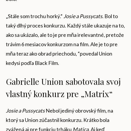
„Stále som trochu horký.“
Josie a Pussycats
. Bol to
taký dlhý proces konkurzu. Každý stále ukazuje na to,
ako sa ukázalo, ale to je pre mňa irelevantné, pretože
trávim 6 mesiacov konkurzom na film. Ale je to pre
mňa teraz ako obrad priechodu, “povedal Union
kedysi podľa Black Film.
Gabrielle Union sabotovala svoj
vlastný konkurz pre „Matrix“
Josie a Pussycats
Nebol jediný obrovský film, na
ktorý sa Union zúčastnil konkurzu. Krátko bola
zvážená aj pre funkciu trháku
Matica
. Aj keď