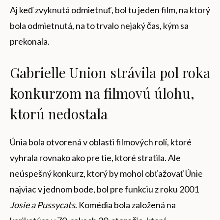
Aj keď zvyknutá odmietnuť, bol tu jeden film, na ktorý
bola odmietnutá, na to trvalo nejaký čas, kým sa
prekonala.
Gabrielle Union strávila pol roka
konkurzom na filmovú úlohu,
ktorú nedostala
Únia bola otvorená v oblasti filmových rolí, ktoré
vyhrala rovnako ako pre tie, ktoré stratila. Ale
neúspešný konkurz, ktorý by mohol obťažovať Únie
najviac v jednom bode, bol pre funkciu z roku 2001
Josie a Pussycats
. Komédia bola založená na