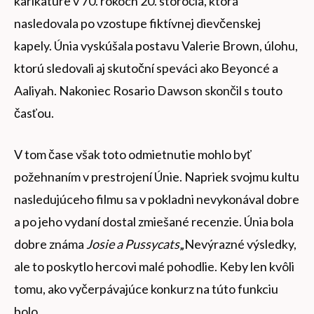
karikatúre v 70. rokoch 20. storočia, ktorá
nasledovala po vzostupe fiktívnej dievčenskej
kapely. Únia vyskúšala postavu Valerie Brown, úlohu,
ktorú sledovali aj skutoční speváci ako Beyoncé a
Aaliyah. Nakoniec Rosario Dawson skončil s touto
časťou.
V tom čase však toto odmietnutie mohlo byť
požehnaním v prestrojení Únie. Napriek svojmu kultu
nasledujúceho filmu sa v pokladni nevykonával dobre
a po jeho vydaní dostal zmiešané recenzie. Únia bola
dobre známa
Josie a Pussycats
„Nevýrazné výsledky,
ale to poskytlo hercovi malé pohodlie. Keby len kvôli
tomu, ako vyčerpávajúce konkurz na túto funkciu
bolo.