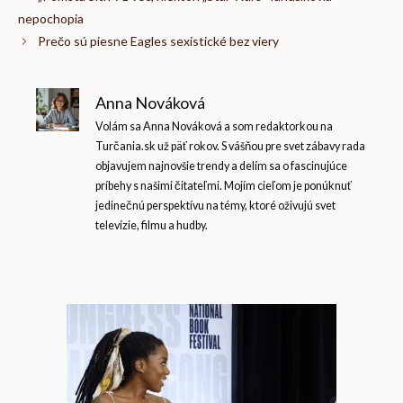
nepochopia
Prečo sú piesne Eagles sexistické bez viery
Anna Nováková
Volám sa Anna Nováková a som redaktorkou na
Turčania.sk už päť rokov. S vášňou pre svet zábavy rada
objavujem najnovšie trendy a delím sa o fascinujúce
príbehy s našimi čitateľmi. Mojím cieľom je ponúknuť
jedinečnú perspektívu na témy, ktoré oživujú svet
televízie, filmu a hudby.