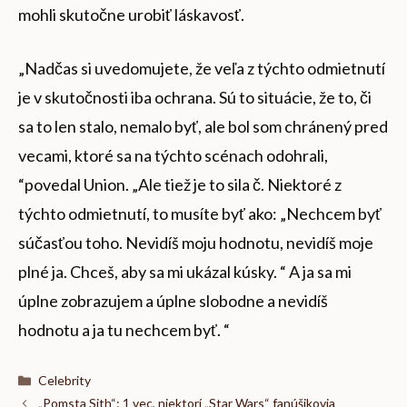
mohli skutočne urobiť láskavosť.
„Nadčas si uvedomujete, že veľa z týchto odmietnutí
je v skutočnosti iba ochrana. Sú to situácie, že to, či
sa to len stalo, nemalo byť, ale bol som chránený pred
vecami, ktoré sa na týchto scénach odohrali,
“povedal Union. „Ale tiež je to sila č. Niektoré z
týchto odmietnutí, to musíte byť ako: „Nechcem byť
súčasťou toho. Nevidíš moju hodnotu, nevidíš moje
plné ja. Chceš, aby sa mi ukázal kúsky. “ A ja sa mi
úplne zobrazujem a úplne slobodne a nevidíš
hodnotu a ja tu nechcem byť. “
Kategórie
Celebrity
„Pomsta Sith“: 1 vec, niektorí „Star Wars“ fanúšikovia