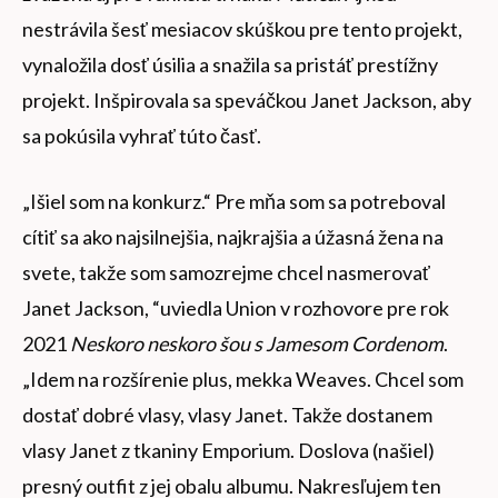
nestrávila šesť mesiacov skúškou pre tento projekt,
vynaložila dosť úsilia a snažila sa pristáť prestížny
projekt. Inšpirovala sa speváčkou Janet Jackson, aby
sa pokúsila vyhrať túto časť.
„Išiel som na konkurz.“ Pre mňa som sa potreboval
cítiť sa ako najsilnejšia, najkrajšia a úžasná žena na
svete, takže som samozrejme chcel nasmerovať
Janet Jackson, “uviedla Union v rozhovore pre rok
2021
Neskoro neskoro šou
s Jamesom Cordenom
.
„Idem na rozšírenie plus, mekka Weaves. Chcel som
dostať dobré vlasy, vlasy Janet. Takže dostanem
vlasy Janet z tkaniny Emporium. Doslova (našiel)
presný outfit z jej obalu albumu. Nakresľujem ten