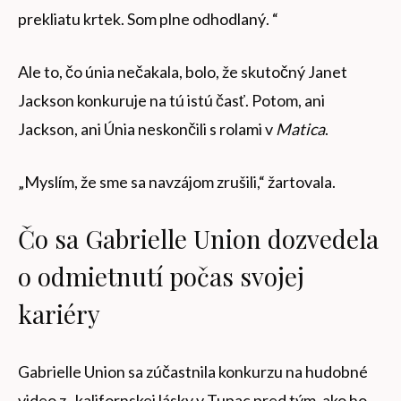
prekliatu krtek. Som plne odhodlaný. “
Ale to, čo únia nečakala, bolo, že skutočný Janet
Jackson konkuruje na tú istú časť. Potom, ani
Jackson, ani Únia neskončili s rolami v
Matica
.
„Myslím, že sme sa navzájom zrušili,“ žartovala.
Čo sa Gabrielle Union dozvedela
o odmietnutí počas svojej
kariéry
Gabrielle Union sa zúčastnila konkurzu na hudobné
video z „kalifornskej lásky v Tupac pred tým, ako ho