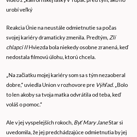
urobí veľký
Reakcia Únie na neustále odmietnutie sa počas
svojej kariéry dramaticky zmenila. Predtým,
Zlí
chlapci II
Hviezda bola niekedy osobne zranená, keď
nedostala filmovú úlohu, ktorú chcela.
„Na začiatku mojej kariéry som sa s tým nezaoberal
dobre,“ uviedla Union v rozhovore pre
Výhľad
. „Bolo
to len akoby sa tvoja matka odvrátila od teba, keď
voláš o pomoc.“
Ale v jej vyspelejších rokoch,
Byť Mary Jane
Star si
uvedomila, že jej predchádzajúce odmietnutia by jej