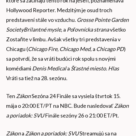
ktoré sa začínajú tento rok na jeseň, poznamenáva
Hollywood Reporter. Medzitým je osud troch
predstavení stále vo vzduchu.
Grosse Pointe Garden
Society
Brilantné mysle,
a
Poľovnícka strana
všetko
Zostaňte v limbu. Avšak všetky tri predstavenia v
Chicagu (
Chicago Fire, Chicago Med,
a
Chicago PD
)
sa potvrdí, že sa vráti budúci rok spolu s novými
komédiami
Denis Medical
a
Šťastné miesto. Hlas
Vráti sa tiež na 28. sezónu.
Ten
Zákon
Sezóna 24 Finále sa vysiela štvrtok 15.
mája o 20:00 ET/PT na NBC. Bude nasledovať
Zákon
a poriadok: SVU
Finále sezóny 26 o 21:00 ET/Pt.
Zákon
a
Zákon a poriadok: SVU
Streamujú sa na