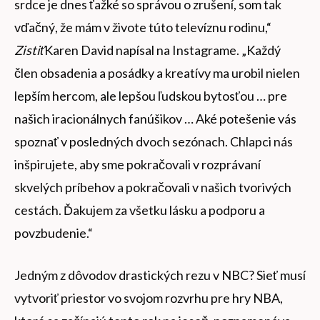
srdce je dnes ťažké so správou o zrušení, som tak
vďačný, že mám v živote túto televíznu rodinu,“
Zistiť
Karen David napísal na Instagrame. „Každý
člen obsadenia a posádky a kreatívy ma urobil nielen
lepším hercom, ale lepšou ľudskou bytosťou … pre
našich iracionálnych fanúšikov … Aké potešenie vás
spoznať v posledných dvoch sezónach. Chlapci nás
inšpirujete, aby sme pokračovali v rozprávaní
skvelých príbehov a pokračovali v našich tvorivých
cestách. Ďakujem za všetku lásku a podporu a
povzbudenie.“
Jedným z dôvodov drastických rezu v NBC? Sieť musí
vytvoriť priestor vo svojom rozvrhu pre hry NBA,