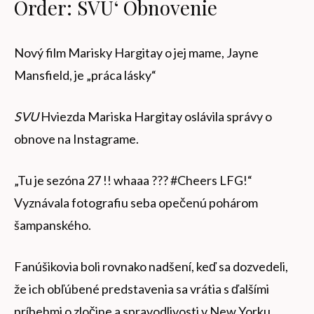
Order: SVU‘ Obnovenie
Nový film Marisky Hargitay o jej mame, Jayne
Mansfield, je „práca lásky“
SVU
Hviezda Mariska Hargitay oslávila správy o
obnove na Instagrame.
„Tu je sezóna 27 !! whaaa ??? #Cheers LFG!“
Vyznávala fotografiu seba opečenú pohárom
šampanského.
Fanúšikovia boli rovnako nadšení, keď sa dozvedeli,
že ich obľúbené predstavenia sa vrátia s ďalšími
príbehmi o zločine a spravodlivosti v New Yorku.