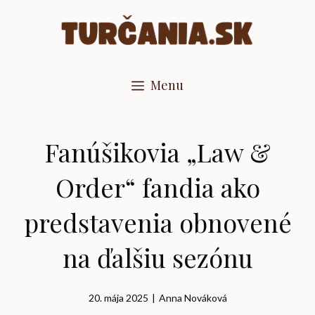
Preskočiť
na
obsah
Menu
Fanúšikovia „Law &
Order“ fandia ako
predstavenia obnovené
na ďalšiu sezónu
20. mája 2025
|
Anna Nováková