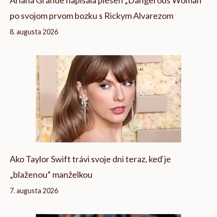
Ariana Grande napísala pieseň „Dangerous Woman“
po svojom prvom bozku s Rickym Alvarezom
8. augusta 2026
Ako Taylor Swift trávi svoje dni teraz, keď je
„blaženou“ manželkou
7. augusta 2026