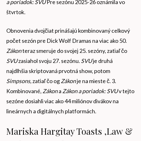
a poriadok: SVU
Pre sezónu 2025-26 oznámila vo
štvrtok.
Obnovenia dvojčiat prinášajú kombinovaný celkový
počet sezón pre Dick Wolf Dramas na viac ako 50.
Zákon
teraz smeruje do svojej 25. sezóny, zatiaľ čo
SVU
zasiahol svoju 27. sezónu.
SVU
je druhá
najdlhšia skriptovaná prvotná show, potom
Simpsons,
zatiaľ čo og
Zákon
je na mieste č. 3.
Kombinované,
Zákon
a
Zákon a poriadok: SVU
v tejto
sezóne dosiahli viac ako 44 miliónov divákov na
lineárnych a digitálnych platformách.
Mariska Hargitay Toasts ‚Law &