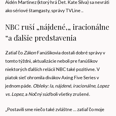
Aidén Martinez (ktorý hrá Det. Kate Silva) sa nevráti
ako sériové štamgasty, správy TVLine ..
NBC ruší „nájdené,„ iracionálne
“a ďalšie predstavenia
Zatiaľ čo
Zákon
Fanúšikovia dostali dobré správy v
tomto týždni, aktualizácie neboli pre fanúšikov
niektorých ďalších relácií NBC také pozitívne. V
piatok sieť ohromila divákov Axing Five Series v
jednom páde.
Obleky: la, nájdené, iracionálne, Lopez
vs. Lopez,
a
Nočný súd
boli všetky zrušené.
„Postavili sme niečo také zvláštne … zatiaľ čo moje