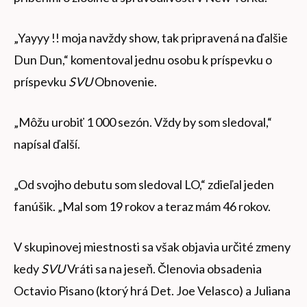
„Yayyy !! moja navždy show, tak pripravená na ďalšie
Dun Dun,“ komentoval jednu osobu k príspevku o
príspevku
SVU
Obnovenie.
„Môžu urobiť 1 000 sezón. Vždy by som sledoval,“
napísal ďalší.
„Od svojho debutu som sledoval LO,“ zdieľal jeden
fanúšik. „Mal som 19 rokov a teraz mám 46 rokov.
V skupinovej miestnosti sa však objavia určité zmeny
kedy
SVU
Vráti sa na jeseň. Členovia obsadenia
Octavio Pisano (ktorý hrá Det. Joe Velasco) a Juliana