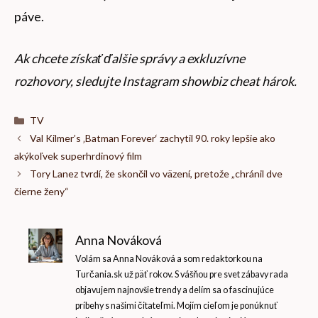
páve.
Ak chcete získať ďalšie správy a exkluzívne
rozhovory, sledujte
Instagram showbiz cheat hárok
.
Kategórie
TV
Val Kilmer’s ‚Batman Forever‘ zachytil 90. roky lepšie ako
akýkoľvek superhrdinový film
Tory Lanez tvrdí, že skončil vo väzení, pretože „chránil dve
čierne ženy“
Anna Nováková
Volám sa Anna Nováková a som redaktorkou na
Turčania.sk už päť rokov. S vášňou pre svet zábavy rada
objavujem najnovšie trendy a delím sa o fascinujúce
príbehy s našimi čitateľmi. Mojím cieľom je ponúknuť