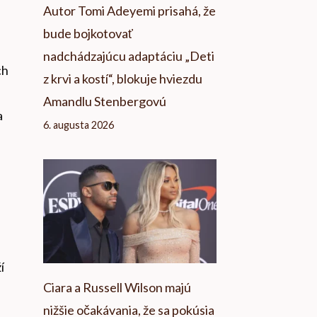
Autor Tomi Adeyemi prisahá, že
bude bojkotovať
nadchádzajúcu adaptáciu „Deti
ch
z krvi a kostí“, blokuje hviezdu
Amandlu Stenbergovú
a
6. augusta 2026
í
Ciara a Russell Wilson majú
nižšie očakávania, že sa pokúsia