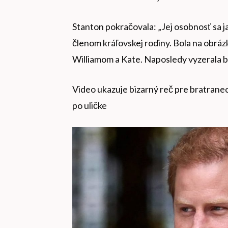
Stanton pokračovala: „Jej osobnosť sa j
členom kráľovskej rodiny. Bola na obráz
Williamom a Kate. Naposledy vyzerala bl
Video ukazuje bizarný reč pre bratrane
po uličke