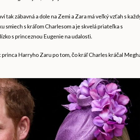
aví tak zábavná a dole na Zemi a Zara má veľký vzťah s kaž
ku smiech s kráľom Charlesom a je skvelá priateľka s
ízko s princeznou Eugenie na udalosti.
c princa Harryho Zaru po tom, čo kráľ Charles kráčal Megh