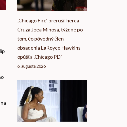
‚Chicago Fire‘ prerušil herca
Cruza Joea Minosa, týždne po
tom, čo pôvodný člen
obsadenia LaRoyce Hawkins
lip
opúšťa ‚Chicago PD‘
6. augusta 2026
ho
ena