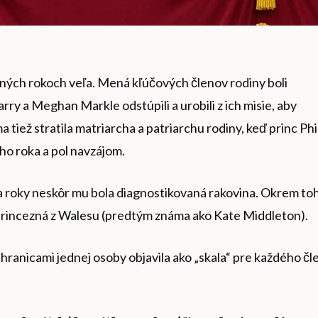
dných rokoch veľa. Mená kľúčových členov rodiny boli
ry a Meghan Markle odstúpili a urobili z ich misie, aby
a tiež stratila matriarcha a patriarchu rodiny, keď princ Phi
ého roka a pol navzájom.
va roky neskôr mu bola diagnostikovaná rakovina. Okrem to
princezná z Walesu (predtým známa ako Kate Middleton).
 hranicami jednej osoby objavila ako „skala“ pre každého čl