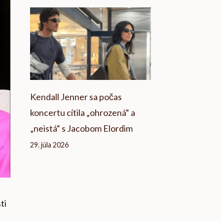
Kendall Jenner sa počas
koncertu cítila „ohrozená“ a
„neistá“ s Jacobom Elordim
29. júla 2026
ti