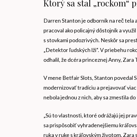
Ktorý sa stal „rockom“ 
Darren Stanton je odborník na reč tela
pracoval ako policajný dôstojník a využ
s stovkami podozrivých. Neskôr sa presť
„Detektor ľudských lži“. V priebehu rok
odhalil, že dcéra princeznej Anny, Zara T
V mene Betfair Slots, Stanton povedal 
modernizovať tradíciu a prejavovať viac 
nebola jednou z nich, aby sa zmestila d
„Sú to vlastnosti, ktoré odrážajú jej pra
sa prispôsobiť vyhradenejšiemu kráľovsk
ruka v ruke s kráľovským životom. Zara s