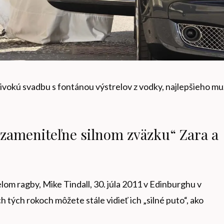
divokú svadbu s fontánou výstrelov z vodky, najlepšieho m
nezameniteľne silnom zväzku“ Zara a
lom ragby, Mike Tindall, 30. júla 2011 v Edinburghu v
 tých rokoch môžete stále vidieť ich „silné puto“, ako