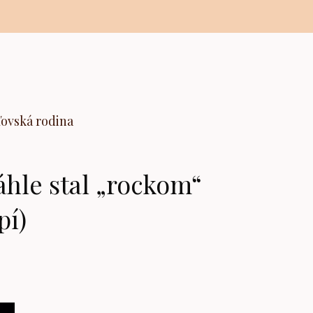
ľovská rodina
náhle stal „rockom“
pí)