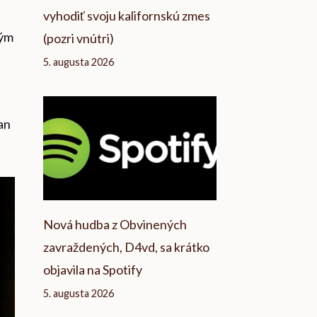
vyhodiť svoju kalifornskú zmes
dým
(pozri vnútri)
5. augusta 2026
an
Nová hudba z Obvinených
zavraždených, D4vd, sa krátko
objavila na Spotify
5. augusta 2026