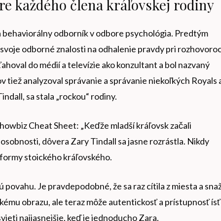
pre každého člena kráľovskej rodiny
 a behaviorálny odborník v odbore psychológia. Predtým
il svoje odborné znalosti na odhalenie pravdy pri rozhovoro
ahoval do médií a televízie ako konzultant a bol nazvaný
ov tiež analyzoval správanie a správanie niekoľkých Royals 
indall, sa stala „rockou“ rodiny.
Showbiz Cheat Sheet: „Keďže mladší kráľovsk začali
osobnosti, dôvera Zary Tindall sa jasne rozrástla. Nikdy
o formy stoického kráľovského.
vú povahu. Je pravdepodobné, že sa raz cítila z miesta a snaž
ému obrazu, ale teraz môže autentickosť a prístupnosť ísť
vieti najjasnejšie, keď je jednoducho Zara.