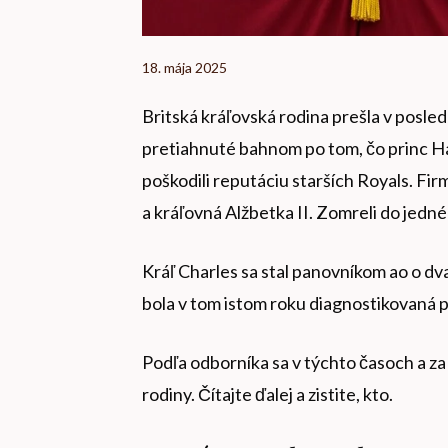
18. mája 2025
Britská kráľovská rodina prešla v posle
pretiahnuté bahnom po tom, čo princ Har
poškodili reputáciu starších Royals. Firm
a kráľovná Alžbetka II. Zomreli do jedn
Kráľ Charles sa stal panovníkom ao o d
bola v tom istom roku diagnostikovaná 
Podľa odborníka sa v týchto časoch a za
rodiny. Čítajte ďalej a zistite, kto.