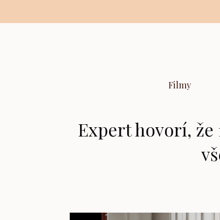
Preskočiť
na
obsah
Filmy
Expert hovorí, že 
vš