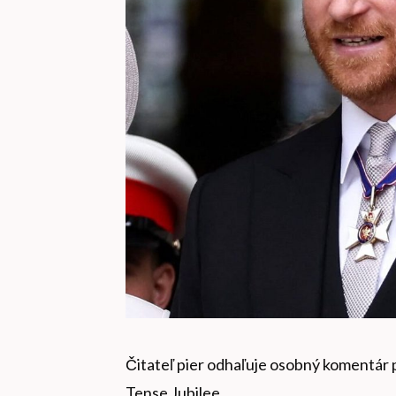
Čitateľ pier odhaľuje osobný komentár p
Tense Jubilee