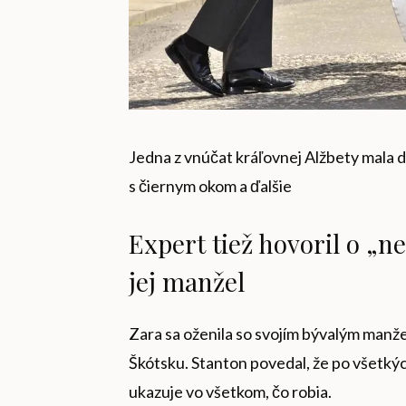
Jedna z vnúčat kráľovnej Alžbety mala 
s čiernym okom a ďalšie
Expert tiež hovoril o „
jej manžel
Zara sa oženila so svojím bývalým manže
Škótsku. Stanton povedal, že po všetkých
ukazuje vo všetkom, čo robia.