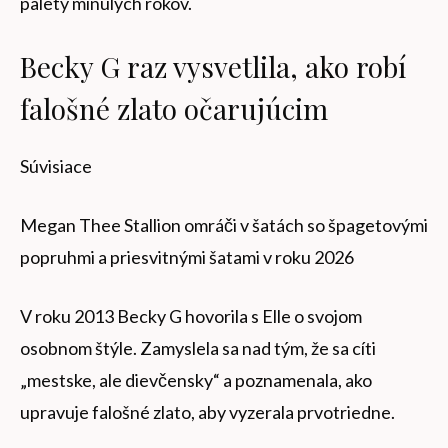
palety minulých rokov.
Becky G raz vysvetlila, ako robí
falošné zlato očarujúcim
Súvisiace
Megan Thee Stallion omráči v šatách so špagetovými
popruhmi a priesvitnými šatami v roku 2026
V roku 2013 Becky G hovorila s Elle o svojom
osobnom štýle. Zamyslela sa nad tým, že sa cíti
„mestske, ale dievčensky“ a poznamenala, ako
upravuje falošné zlato, aby vyzerala prvotriedne.