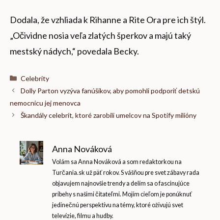
Dodala, že vzhliada k Rihanne a Rite Ora pre ich štýl.
„Očividne nosia veľa zlatých šperkov a majú taký
mestský nádych,“ povedala Becky.
Kategórie
Celebrity
Dolly Parton vyzýva fanúšikov, aby pomohli podporiť detskú
nemocnicu jej menovca
Škandály celebrít, ktoré zarobili umelcov na Spotify milióny
Anna Nováková
Volám sa Anna Nováková a som redaktorkou na
Turčania.sk už päť rokov. S vášňou pre svet zábavy rada
objavujem najnovšie trendy a delím sa o fascinujúce
príbehy s našimi čitateľmi. Mojím cieľom je ponúknuť
jedinečnú perspektívu na témy, ktoré oživujú svet
televízie, filmu a hudby.