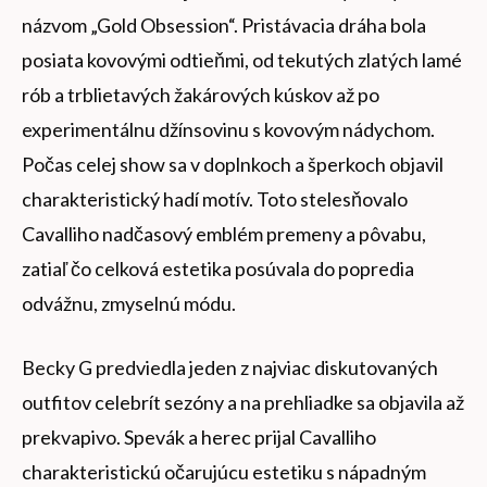
názvom „Gold Obsession“. Pristávacia dráha bola
posiata kovovými odtieňmi, od tekutých zlatých lamé
rób a trblietavých žakárových kúskov až po
experimentálnu džínsovinu s kovovým nádychom.
Počas celej show sa v doplnkoch a šperkoch objavil
charakteristický hadí motív. Toto stelesňovalo
Cavalliho nadčasový emblém premeny a pôvabu,
zatiaľ čo celková estetika posúvala do popredia
odvážnu, zmyselnú módu.
Becky G predviedla jeden z najviac diskutovaných
outfitov celebrít sezóny a na prehliadke sa objavila až
prekvapivo. Spevák a herec prijal Cavalliho
charakteristickú očarujúcu estetiku s nápadným