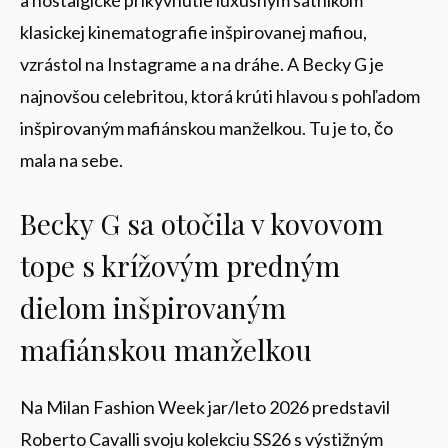
klasickej kinematografie inšpirovanej mafiou,
vzrástol na Instagrame a na dráhe. A Becky G je
najnovšou celebritou, ktorá krúti hlavou s pohľadom
inšpirovaným mafiánskou manželkou. Tu je to, čo
mala na sebe.
Becky G sa otočila v kovovom
tope s krížovým predným
dielom inšpirovaným
mafiánskou manželkou
Na Milan Fashion Week jar/leto 2026 predstavil
Roberto Cavalli svoju kolekciu SS26 s výstižným