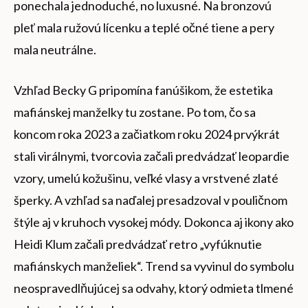
ponechala jednoduché, no luxusné. Na bronzovú
pleť mala ružovú lícenku a teplé očné tiene a pery
mala neutrálne.
Vzhľad Becky G pripomína fanúšikom, že estetika
mafiánskej manželky tu zostane. Po tom, čo sa
koncom roka 2023 a začiatkom roku 2024 prvýkrát
stali virálnymi, tvorcovia začali predvádzať leopardie
vzory, umelú kožušinu, veľké vlasy a vrstvené zlaté
šperky. A vzhľad sa naďalej presadzoval v pouličnom
štýle aj v kruhoch vysokej módy. Dokonca aj ikony ako
Heidi Klum začali predvádzať retro „vyfúknutie
mafiánskych manželiek“. Trend sa vyvinul do symbolu
neospravedlňujúcej sa odvahy, ktorý odmieta tlmené