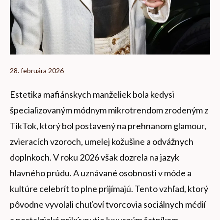
28. februára 2026
Estetika mafiánskych manželiek bola kedysi
špecializovaným módnym mikrotrendom zrodeným z
TikTok, ktorý bol postavený na prehnanom glamour,
zvieracích vzoroch, umelej kožušine a odvážnych
doplnkoch. V roku 2026 však dozrela na jazyk
hlavného prúdu. A uznávané osobnosti v móde a
kultúre celebrít to plne prijímajú. Tento vzhľad, ktorý
pôvodne vyvolali chuťoví tvorcovia sociálnych médií
a nostalgické prikývnutie luxusným šatníkom