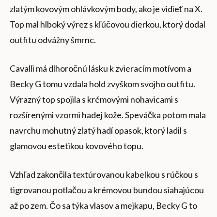
zlatým kovovým ohlávkovým body, ako je vidieť na X.
Top mal hlboký výrez s kľúčovou dierkou, ktorý dodal
outfitu odvážny šmrnc.
Cavalli má dlhoročnú lásku k zvieracím motívom a
Becky G tomu vzdala hold zvyškom svojho outfitu.
Výrazný top spojila s krémovými nohavicami s
rozšírenými vzormi hadej kože. Speváčka potom mala
navrchu mohutný zlatý hadí opasok, ktorý ladil s
glamovou estetikou kovového topu.
Vzhľad zakončila textúrovanou kabelkou s rúčkou s
tigrovanou potlačou a krémovou bundou siahajúcou
až po zem. Čo sa týka vlasov a mejkapu, Becky G to