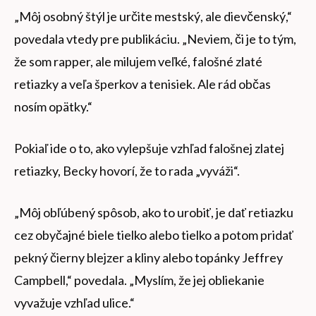
„Môj osobný štýl je určite mestský, ale dievčenský,“
povedala vtedy pre publikáciu. „Neviem, či je to tým,
že som rapper, ale milujem veľké, falošné zlaté
retiazky a veľa šperkov a tenisiek. Ale rád občas
nosím opätky.“
Pokiaľ ide o to, ako vylepšuje vzhľad falošnej zlatej
retiazky, Becky hovorí, že to rada „vyváži“.
„Môj obľúbený spôsob, ako to urobiť, je dať retiazku
cez obyčajné biele tielko alebo tielko a potom pridať
pekný čierny blejzer a kliny alebo topánky Jeffrey
Campbell,“ povedala. „Myslím, že jej obliekanie
vyvažuje vzhľad ulice.“