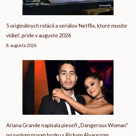
5 originálnych relácií a seriálov Netflix, ktoré musíte
vidieť, príde v auguste 2026
8. augusta 2026
Ariana Grande napísala pieseň „Dangerous Woman“
po svojom prvom bozku s Rickym Alvarezom